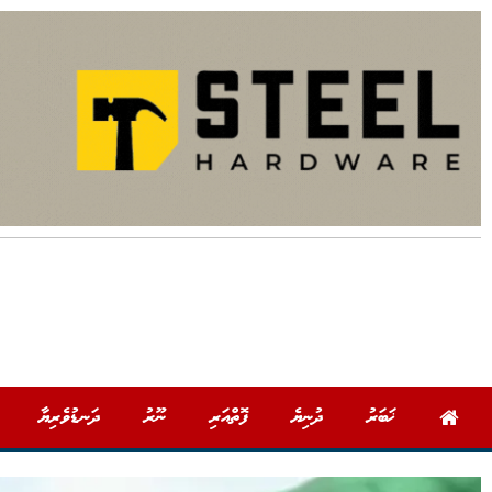
ޚަބަރު
ދުނިޔެ
ފޮތްއަރި
ނޫރު
ދަނޑުވެރިޔާ