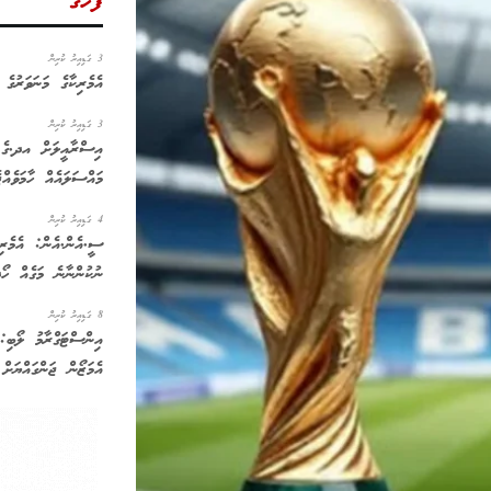
ފަހުގެ
3 ގަޑިއިރު ކުރިން
އެމެރިކާގެ މަނަވަރުގެ 
3 ގަޑިއިރު ކުރިން
އިސްރާއީލަށް އދ.ގެ ސ
މައްސަލައެއް ހާމަވެއްޖ
4 ގަޑިއިރު ކުރިން
ސީ.އެން.އެން: އެމެރި
ނުކުންނާނެ މަގެއް ހޯދ
8 ގަޑިއިރު ކުރިން
އިންސްޓަގްރާމު ލޯބި:
އެމަޒޯން ޖަންގައްޔަށް