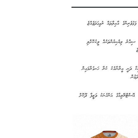
ފަޅުވެރިންގެ އާއިލާތައް ރުޅިގަދަވެއްޖެ
ިއްރު ލިޔެކިޔުންތަކެއް ލީކުކޮށްލި
ެ
ކާ ދަނީ އީރާނާއެކު ކުރާ ހަނގުރާމައިން
ަމުން
 އޮސްޓްރޭލިއާގެ އަންހެނަކު ވަޒީފާ ދޫކޮށް