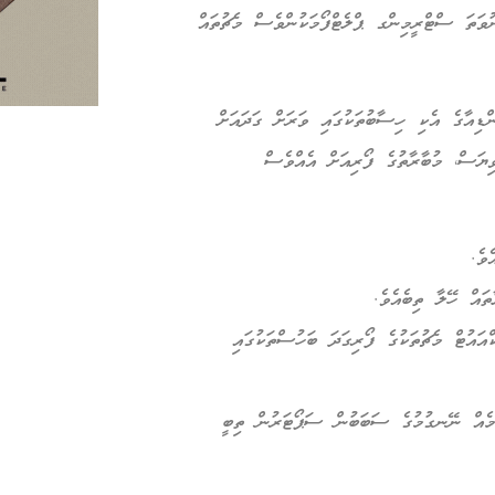
ނުވަތަ ސްޓްރީމިންގ ޕްލެޓްފޯމަކުންވެސް މެޗުތައް
ޑިއާގެ އެކި ހިސާބުތަކުގައި ވަރަށް ގަދައަށް
ވިޔަސް، މުބާރާތުގެ ފޯރިއަށް އެއްވެސް
ވެ.
ތައް ހޭލާ ތިބެއެވެ.
ައުޓް މެޗުތަކުގެ ފޯރިގަދަ ބަހުސްތަކުގައި
ފޯމެއް ނޭނގުމުގެ ސަބަބުން ސަޕޯޓަރުން ތިބީ