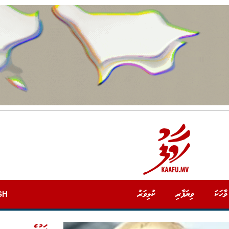
ވާހަކަ
ވިޔަފާރި
ކުޅިވަރު
SH