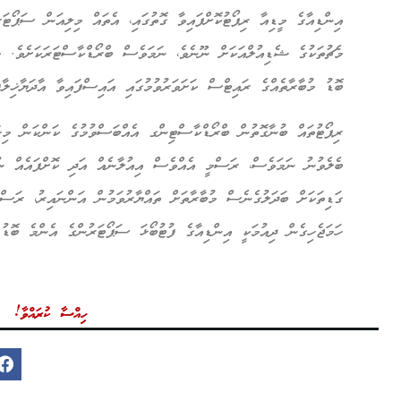
އިންޑިއާގެ މީޑިއާ ރިޕޯޓުކޮށްފައިވާ ގޮތުގައި، އެތައް މިލިއަން ސަޕޯޓަ
މެޗުތަކުގެ ޝެޑިއުލްއަކަށް ނޫނެވެ، ނަމަވެސް ބްރޯޑްކާސްޓަރަކަށެވެ. މ
ބޮޑު މުބާރާތެއްގެ ރައިޓްސް ކަށަވަރުވުމުގައި އައިސްފައިވާ އާދަޔާޚިލާ
ރިޕޯޓުތައް ބުނާގޮތުން ބްރޯޑްކާސްޓިންގ އެއްބަސްވުމުގެ ކަންކަން މިހ
ބެލެވުނު ނަމަވެސް، ރަސްމީ އެއްވެސް އިއުލާނެއް އަދި ކޮށްފައެއް ނުވ
ގަޑިތަކަށް ބަދަލުގެނެސް މުބާރާތަށް ތައްޔާރުވަމުން އަންނައިރު، ރަސްމ
ހަމަޖެހިގެން ދިއުމަކީ އިންޑިއާގެ ފުޓުބޯޅަ ސަޕޯޓަރުންގެ އެންމެ ބޮޑު 
ހިއްސާ ކުރައްވާ!