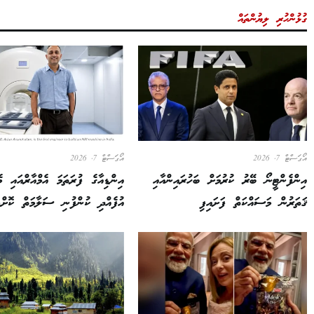
ގުޅުންހުރި ލިޔުންތައް
އޯގަސްޓް 7, 2026
އޯގަސްޓް 7, 2026
އިންފެންޓީނޯ ބޭރު ކުރުމަށް ބަހުރައިންއާއި
އިންޑިއާގެ ފުރަތަމަ އެމްއާރްއައި 
ޤަތަރުން މަސައްކަތް ފަށައިފި
އުފެއްދި ކުންފުނި ސަލާމަތް ކޮށްފ