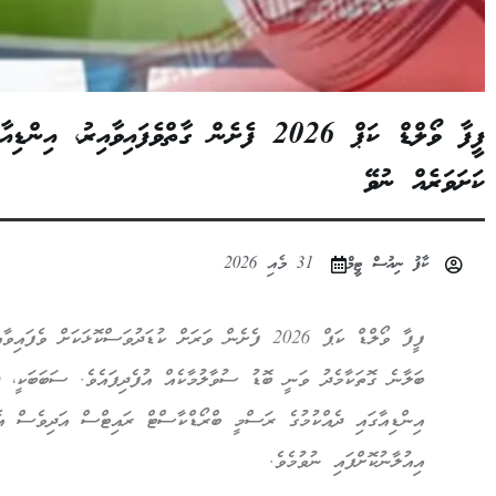
ފީފާ ވޯލްޑް ކަޕް 2026 ފެށެން ގާތްވެފައިވާއި
ކަށަވަރެއް ނުވޭ
ކާފު ނިއުސް ޓީމް
31 މެއި 2026
ފީފާ ވޯލްޑް ކަޕް 2026 ފެށެން ވަރަށް ކުޑަދުވަސްކޮޅަކަށް
ބަލާނެ ގޮތަކާމެދު ވަނީ ބޮޑު ސުވާލުމާކެއް އުފެދިފައެވެ. ސަބަބަކީ، ދ
އިންޑިއާގައި ދެއްކުމުގެ ރަސްމީ ބްރޯޑްކާސްޓް ރައިޓްސް އަދިވެސް އެއ
އިއުލާނުކޮށްފައި ނުވުމެވެ.