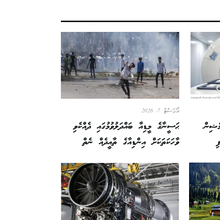
އޯގަސްޓް 7, 2026
މެޝިން
ޙަސީނާގެ މީޑިއާ ބައްދަލުވުމުގައި ދެއްކެވި
ި
ވާހަކަތަކަށް އިންޑިއާގެ ތާއީދެއް ނެތް