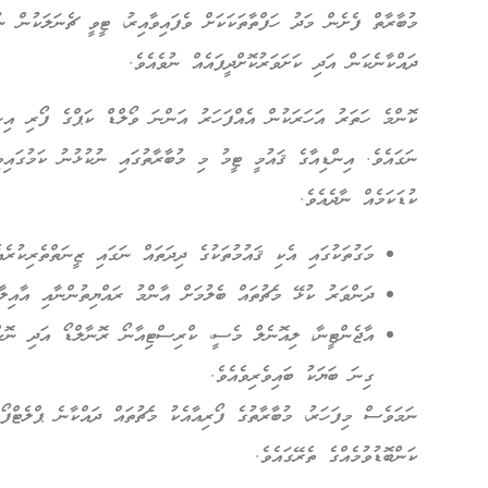
މުބާރާތް ފެށެން މަދު ހަފްތާތަކަކަށް ވެފައިވާއިރު، ޓީވީ ޗެނަލަކުން 
ދައްކާނެކަން އަދި ކަށަވަރުކޮށްދީފައެއް ނުވެއެވެ.
ކޮންމެ ހަތަރު އަހަރަކުން އެއްފަހަރު އަންނަ ވޯލްޑް ކަޕްގެ ފޯރި އިން
ނަގައެވެ. އިންޑިއާގެ ޤައުމީ ޓީމު މި މުބާރާތުގައި ނުކުޅުނު ކަމުގައި
ކުޑަކަމެއް ނާދެއެވެ.
މަގުތަކުގައި އެކި ޤައުމުތަކުގެ ދިދަތައް ނަގައި ޒީނަތްތެރިކުރެއެ
ދަންވަރު ކުޅޭ މެޗުތައް ބެލުމަށް އާންމު ރައްޔިތުންނާއި އާއިލާ
އާޖެންޓީނާ، ލިއޮނެލް މެސީ، ކްރިސްޓިއާނޯ ރޮނާލްޑޯ އަދި ނޮކްއ
ގިނަ ބަޔަކު ބައިވެރިވެއެވެ.
ނަމަވެސް މިފަހަރު، މުބާރާތުގެ ފޯރިއާއެކު މެޗުތައް ދައްކާނެ ޕްލެޓް
ކަންބޮޑުވުމެއްގެ ތެރޭގައެވެ.