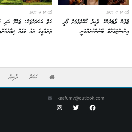
އޯގަސްޓް 7, 2026
އޯގަސްޓް 6, 2026
ޒުވާން ވޯޓަރުންގެ ތާއީދު ހޯއްދެވުމަށް މޯދީ
ހަތް އަހަރަށްފަހު: ޖައްމޫ އަދި ކ
އިންސްޓަގްރާމް ބޭނުންކުރައްވަނީ
ތަރައްގީގެ އައު މަގެއް ޚިޔާރުކޮށްފި
ޚަބަރު
ދުނިޔެ
kaafumv@outlook.com