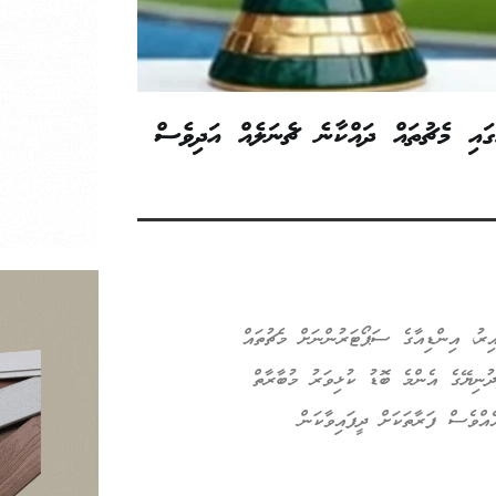
ރު، އިންޑިއާގައި މެޗުތައް ދައްކާނެ ޗެނަލެއް އަދިވެސް
 ވެފައިވާއިރު، އިންޑިއާގެ ސަޕޯޓަރުންނަށް މެޗުތައް
ުނިޔޭގެ އެންމެ ބޮޑު ކުޅިވަރު މުބާރާތް
ްވެސް ފަރާތަކަށް ދީފައިވާކަން