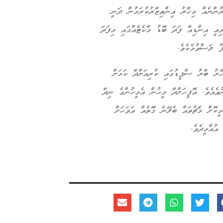
ރުންނެއް މިހާރު އިންތިޒާރުކުރަމުން ދަނީ
ިއީ އިންޑިއާ ފަދަ ބޮޑު މާކެޓެއްގައި މިފަދަ
ފު ލަސްވުމެކެވެ.
ާރު ބާރު ސްޕީޑުގައި ކުރިއަށްދާ ކަމަށް
ެއެވެ. އޮފީހަށްދާ މީހުން އެމީހުންގެ ނިދާ
ީކޮށް މެޗުތައް ބެލޭނެ ގޮތެއް އަވަހަށް
އުއްމީދެވެ.