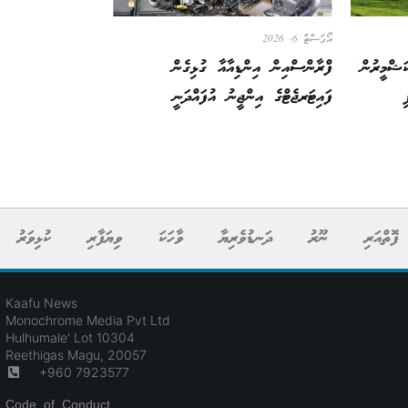
އޯގަސްޓް 6, 2026
ަޝްމީރުން
ފްރާންސްއިން އިންޑިއާއާ ގުޅިގެން
ފައިޓަރޖެޓްގެ އިންޖީނު އުފައްދަނީ
ފޮތްއަރި
ނޫރު
ދަނޑުވެރިޔާ
ވާހަކަ
ވިޔަފާރި
ކުޅިވަރު
Kaafu News
Monochrome Media Pvt Ltd
Hulhumale' Lot 10304
Reethigas Magu, 20057
+960 7923577
Code of Conduct