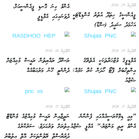
އެންމެ ގިނަ ގޮނޑި ޕީއެންސީއަށް،
އޭޕްރިލް 29, 2026
ޕީއެންސީގެ ހިތަދޫ އުތުރު ކެންޑިޑޭޓަކީ
ދެވަނައިގައި އެމްޑީޕީ
އަހުމަދު ސައީދު (ސޮޑާ)
އޭޕްރިލް 19, 2026
އޭޕްރިލް 18, 2026
އެމްޑީޕީގެ މުޒާހަރާތަކަކީ އެތެރޭގެ
ރަސްދޫ ރައްޔިތުން ރައީސް މުޢިއްޒަށް
އިންތިޚާބަށް ފޮޓޯ ހޯދަން ކުރާ ކަމެއް:
ދެންނެވީ ހޫނު މަރުޙަބާއެއް
ޝުޖާއު
އޭޕްރިލް 17, 2026
އޭޕްރިލް 17, 2026
"މިއީ ޑިމޮކްރަސީއެއްގައި ފެންނާނެ
ނަތީޖާއިން ރައީސް މުޢިއްޒުގެ މެންޑޭޓް
އެންމެ ރީތި މަންޒަރު." އެމްޕީ ޝުޖާއު
އިތުރަށް ވަރުގަދަވެ، ސަރުކާރުގެ
ދުރުރާސްތާ ރޭވުންތަކަށް އޮތް އިތުބާރު