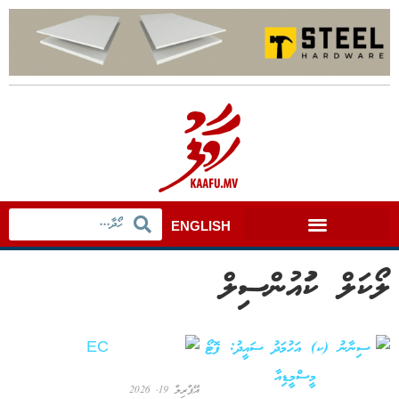
ENGLISH
ލޯކަލް ކަުއުންސިލް
އޭޕްރިލް 19, 2026