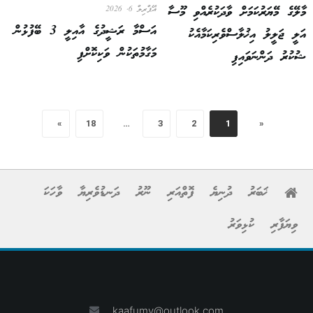
މާލޭގެ މޭޔަރުކަމަށް ވާދަކުރެއްވި މޫސާ
އޭޕްރިލް 6, 2026
އަސްމާ ރަޝީދުގެ އާއިލީ 3 ބޭފުޅުން
އަލީ ޖަލީލު އިޚުލާސްވެރިކަމާއެކު
މަގާމުތަކުން ވަކިކޮށްފި
ޝުކުރު ދަންނަވައިފި
»
18
…
3
2
1
«
ޚަބަރު
ދުނިޔެ
ފޮތްއަރި
ނޫރު
ދަނޑުވެރިޔާ
ވާހަކަ
ވިޔަފާރި
ކުޅިވަރު
kaafumv@outlook.com