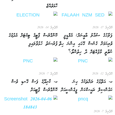
ހާމަވެއްޖެ
އޭޕްރިލް 17, 2026
އޭޕްރިލް 14, 2026
ފަލާހުގެ ސުއާލު ޔާމީނަށް: އެމްޑީޕީ
ކޮންގްރެސް ޕާޓީގެ ޓިކެޓަށް އެދުމުގެ
ވެރިކަމަށް ގެނެސް ގޭގައި އިންނަ ހިތް
ފުރުސަތު ހުޅުވާލައިފި
ނުވާތީ މާފުއްޓަށް ދާ ހިތުންތޯ؟
އޭޕްރިލް 12, 2026
އޭޕްރިލް 7, 2026
ކ. އަތޮޅުގެ ރަށްތަކުގެ ގިނަ
ކ. ކާށިދޫގެ ފަސް ގޮނޑި ވެސް
ކައުންސިލް ރައީސްކަން ޕީއެންސީއަށް
ކޮންގްރެސް ޕާޓީއަށް
އޭޕްރިލް 7, 2026