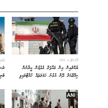
އޯގަސްޓް 4, 2026
ޖުލައި 30, 
ޔުކްރެއިން އިން މައާފަށް އެދުމުން އީރާނުން
ރަޝި
ކިއޭވްއަށް ދޭން އުޅުނު ހަމަލަތައް ހުއްޓާލައިފި
ބެލި