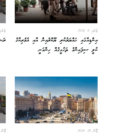
ޖުލައި 6, 2026
ޖުލައި 2, 
އިންޑިއާގައި ހައްޔަރުކުރި ޔޫކްރެއިން އާއި އެމެރިކާގެ
ރަޝި
ކުލީ ސިފައިންގެ ތަހުގީގެއް ހިންގަނީ
ޖޫން 20, 2026
ޖޫން 18, 026