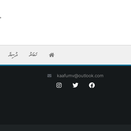
«
ޚަބަރު
ދުނިޔެ
kaafumv@outlook.com