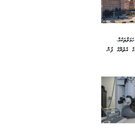
މަލާތަކެއް،
ގެ އެތެރޭގެ ފުން