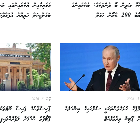
ކޯ މ،ަތިން ބޯ ދުންތަކެއް: ޔުކްރެއިންގެ
އެމެރިކާއިން ޔުކްރެއިންގައި ރަޝ
2 ޑްރޯން ހަމަލާ
ބައެލޮޖިކަލް ހަތިޔާރު އުފައްދާކަ
2
ޖޫން 3, 2026
މްޕްގެ ހުށަހެޅުންތަކަކީ ސުލްހައިގެ ބިންގަލެއް
ޕާކިސްތާނުގެ ފައިސާ ނޫޓުތަކުން
ށް ޕޫޓިން ވިދާޅުވެއްޖެ
ފޮޓޯފުޅު ނެގުމަށް ލަފާދެއްވައިފި