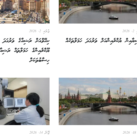
2026
ޖުލައި 2, 2026
ޔާއިން ޔުކްރެއިންއަށް ވަރުގަދަ ހަމަލާތަކެއް
ކިއޭވްއަށް ރަޝިއާގެ ވަރުގަދަ ހަ
ޔޫކްރެއިންގެ ހަމަލާތައް ރަޝިއާ
ހިސާބުތަކަށް
2
ޖޫން 14, 2026