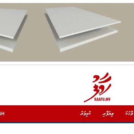
ވާހަކަ
ވިޔަފާރި
ކުޅިވަރު
SH