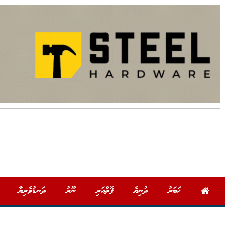
ޚަބަރު
ދުނިޔެ
ފޮތްއަރި
ނޫރު
ދަނޑުވެރިޔާ