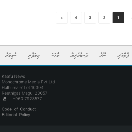
»
4
3
2
1
ފޮތްއަރި
ނޫރު
ދަނޑުވެރިޔާ
ވާހަކަ
ވިޔަފާރި
ކުޅިވަރު
Kaafu News
Monochrome Media Pvt Ltd
Hulhumale' Lot 10304
Reethigas Magu, 20057
+960 7923577
Code of Conduct
Editorial Policy