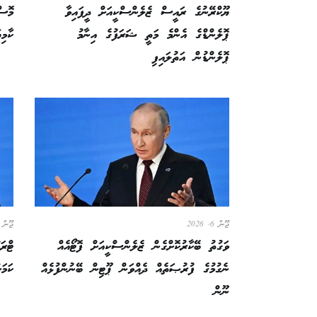
ޔޫކްރޭނުގެ ރައީސް ޒެލެންސްކީއަށް ދީފައިވާ
މޮސް
ޕޮލެންޑްގެ އެންމެ މަތީ ޝަރަފުގެ އިނާމު
ކާމިޔާބު 00
ޕޮލެންޑުން އަތުލައިފި
ޖޫން 6, 2026
ޖޫން 5, 026
ވަގުތު ބޭކާރުކޮށްގެން ޒެލެންސްކީއަށް ފޮޓޯއެއް
ޓްރަ
ނެގުމުގެ ފުރުޞަތެއް ދެއްވަން ޕޫޓިން ބޭނުންފުޅެއް
ކަމަ
ނޫން