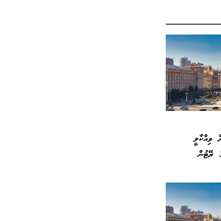
ް ވިއްކާލީ