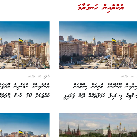
ޔުކްރެއިން ހަނގުރާމަ
2026
ޖުލައި 26, 2026
ޔާއިން ޔޫކްރޭނުގެ ވެރިރަށް ކިއޭވްއަށް
ޔުކްރެއިންގެ ކުޑަކުދިން ޔޫރަޕަށ
ސްޓިކް މިސައިލް ހަމަލާތަކެއް ދޭން ފަށައިފި
ކުއްޖަކަށް 50 ހާސް ޑޮލަރުގެ ރޭޓުން