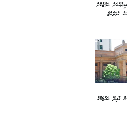
ިޔާއާއަށް އަމާޒުކޮށް
ން ހާމަވެއްޖެ
 ޤާއިދޭ އައުޒަމްގެ