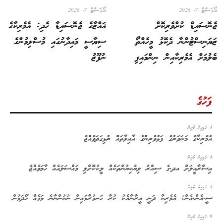
އޯގަސްޓް 7, 2026
އޯގަސްޓް 7, 2026
ޖެނޮސައިޑް ކުށްވެރިކޮށް
ޣައްޒާގެ ޖެނޮސައިޑާ ހެދި: އެމެރިކާގެ
ޒަޔަނިސްޓުންނާ ދެކޮޅު މީހެއްތޯ
ސިޔާސީ މައިދާނުގައި މުސްލިމުންގެ
ބެލުމަށް އެމެރިކާއިން ނިންމައިފި
ނުފޫޒު
ފަހުގެ
4 ގަޑިއިރު ކުރިން
އެމެރިކާގެ މަނަވަރުގެ ފަޅުވެރިންގެ އާއިލާތައް ރުޅިގަދަވެއްޖެ
4 ގަޑިއިރު ކުރިން
އިސްރާއީލަށް އދ.ގެ ސިއްރު ލިޔެކިޔުންތަކެއް ލީކުކޮށްލި މައްސަލައެއް ހާމަވެއްޖެ
5 ގަޑިއިރު ކުރިން
ސީ.އެން.އެން: އެމެރިކާ ދަނީ އީރާނާއެކު ކުރާ ހަނގުރާމައިން ނުކުންނާނެ މަގެއް ހޯދަމުން
9 ގަޑިއިރު ކުރިން