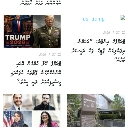
ނުކުންނާނެ މަގެއް ހޯދަމުން
އޯގަސްޓް 7, 2026
ޓްރަމްޕްގެ އިންޒާރު: "އަހަރެން
ރިޕަބްލިކަން ޕާޓީގެ ފަހު ރައީސަށް
އޯގަސްޓް 7, 2026
ވެދާނެ"
ޓްރަމްޕް ހޭލާ ހުރެގެން އޭއައި
ބޭނުންކޮށްގެން ފޮޓޯތައް އުފައްދައި
މީސްމީޑިއާއަށް ލަނީ ކީއްވެ؟