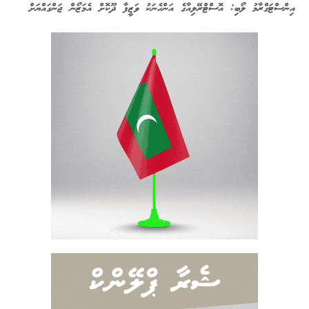
އިންސްޓަގްރާމު ލޯބި: އޮސްޓްރޭލިއާގެ އަންހެނަކު ވަޒީފާ ދޫކޮށް އެމަޒޯން ޖަންގައްޔަށް