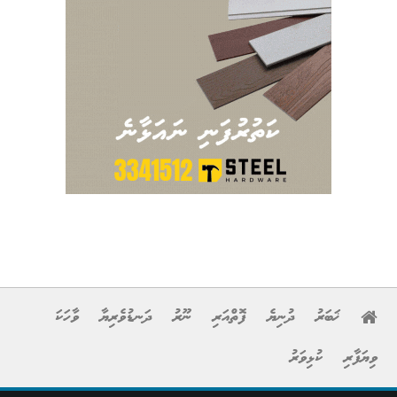
ޚަބަރު
ދުނިޔެ
ފޮތްއަރި
ނޫރު
ދަނޑުވެރިޔާ
ވާހަކަ
ވިޔަފާރި
ކުޅިވަރު