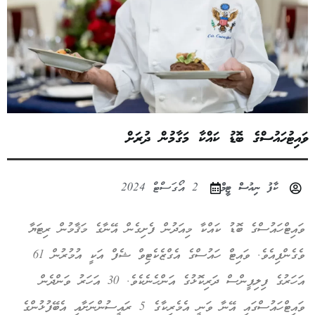
ވައިޓުހައުސްގެ ބޮޑު ކައްކާ މަގާމުން ދުރަށް
ކާފު ނިއުސް ޓީމް
2 އޯގަސްޓް 2024
ވައިޓްހައުސްގެ ބޮޑު ކައްކާ މިއަދުން ފެށިގެން އޭނާގެ މަޤާމުން ރިޓަޔާ
ވެގެންފިއެވެ. ވައިޓް ހައުސްގެ އެގްޒެކެޓިވް ޝެފް އަކީ އުމުރުން 61
އަހަރުގެ ފިލިޕީންސް ދަރިކޮޅުގެ އަންހެނެކެވެ. 30 އަހަރު ވަންދެން
ވައިޓްހައުސްގައި އޭނާ ވަނީ އެމެރިކާގެ 5 ރައީސުންނަށާއި އެބޭފުޅުންގެ