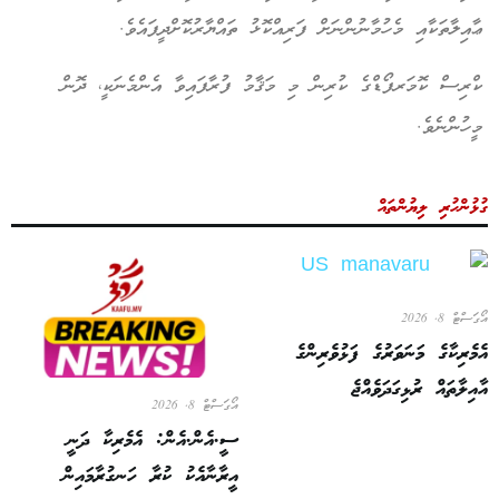
ޢާއިލާތަކާއި މެހުމާނުންނަށް ފަރިއްކޮޅު ތައްޔާރުކޮށްދީފައެވެ.
ކްރިސް ކޮމަރފޯޑްގެ ކުރިން މި މަޤާމު ފުރާފައިވާ އެންމެނަކީ، ދޮން
މީހުންނެވެ.
ގުޅުންހުރި ލިޔުންތައް
އޯގަސްޓް 8, 2026
އެމެރިކާގެ މަނަވަރުގެ ފަޅުވެރިންގެ
އާއިލާތައް ރުޅިގަދަވެއްޖެ
އޯގަސްޓް 8, 2026
ސީ.އެން.އެން: އެމެރިކާ ދަނީ
އީރާނާއެކު ކުރާ ހަނގުރާމައިން