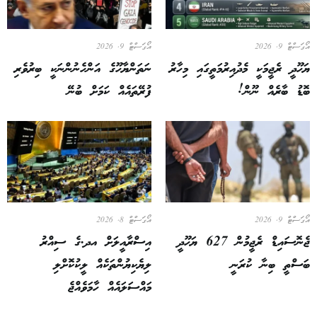
އޯގަސްޓް 9, 2026
އޯގަސްޓް 9, 2026
ޔަހޫދީ ރެޖީމަކީ މެދުއިރުމަތީގައި މިހާރު
ނަތަންޔާހޫގެ އަންހެނުންނަކީ ބިރުވެރި
ބޮޑު ބާރެއް ނޫން!
ފުރޭތައެއް ކަމަށް ބުނޭ
އޯގަސްޓް 9, 2026
އޯގަސްޓް 8, 2026
ޖެނޮސައިޑް ރެޖީމުން 627 ޔަހޫދީ
އިސްރާއީލަށް އދ.ގެ ސިއްރު
ބަސްތީ ބިނާ ކުރަނީ
ލިޔެކިޔުންތަކެއް ލީކުކޮށްލި
މައްސަލައެއް ހާމަވެއްޖެ