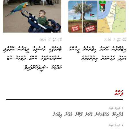
އޯގަސްޓް 7, 2026
އޯގަސްޓް 7, 2026
އިޒްރޭލުން ބޭރަށް ހިޖުރަކުރާ މީހުންގެ
ޓްރަމްޕާއި މުސްލިމު ލީޑަރުން އޮޅުވާލި
އަދަދު ދެގުނައަށް އިތުރުވެއްޖެ
ސުލްހައަށްފަހު ކޮންމެ ދުވަހަކު ކުޑަ
ކުއްޖަކު ޝަހީދުކޮށްފައިވޭ
ފަހުގެ
1 ގަޑިއިރު ކުރިން
އެފްރިކާގެ ގައުމުތަކުން ޑޮލަރު ދޫކޮށް ޔުއާނާ ދިމާއަށް
1 ގަޑިއިރު ކުރިން