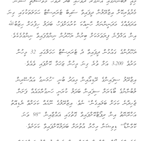
މިއީ ލުބުނާނުގައި އަންގާރަ ދުވަހާއި ބުދަ ދުވަހު މުވާސަލާތީ ސާމާނު
މެދުވެރިކޮށް އިޒްރޭލުން ދީފައިވާ ސައިބާ ޓެރަރިސްޓް ޙަމަލަތަކުގައި ގިނަ
ޢަދަދެއްގެ މަދަނީންނަށް ހާނިއްކަ ކުރުމަށްފަހު، ބަދަލު ހިފުމަށް ޙިޒުބުﷲ
އިން އަޅާފާނެ ފިޔަވަޅަކަށް ބިރުން ޔަހޫދުން ނިންމާފައިވާ ނިންމުމެކެވެ.
ޔަހޫދުންގެ ގައުމުން ދީފައިވާ ދެ ޓެރަރިސްޓް ހަމަލާގައި 32 މީހުން
މަރުވެ 3،200 އަށް ވުރެ ގިނަ މީހުން ޒަޚަމް ކޮށްފައި ވެއެވެ.
އިޒްރޭލު ސިފައިންގެ ރޭޑިއޯއިން މިއަދު ބުނީ "ހުޅަނގު އައްސޭރިން
ލުބުނާނުގެ ބޯޑަރަށް ސިފައިން ބަދަލު ކުރަނީ ހަނގުރާމައެއް ފަށަން
ޖެހިދާނެ ކަމަށް ބަލައިގެން" ނެވެ. އިޒްރޭލުގެ ނޫހެއް ކަމަށްވާ ޔެޑިއޮތު
އަހްރޮނޮތު އިން ރިޕޯޓްކޮށްފައިވާ ގޮތުގައި ޣައްޒާއިން "98 ވަނަ
ކޮމާންޑޯ" ޑިވިޝަން މިހާރު އުތުރަށް ބަދަލުކޮށްފައިވާ ކަމަށެވެ.