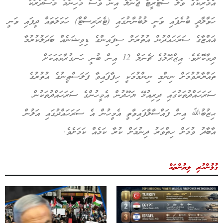
އެމެރިކާގެ ވޯލް ސްޓްރީޓް ޖާނަލް އިން ވެސް މުހިންމު މަސްދަރަކާ
ހަވާލާދީ ބުނެފައި ވަނީ ލުބުނާނުގައި (ޓެރަރިސްޓް) ހަމަލަތައް ދީފައި ވަނީ
ޣައްޒާގެ ސަރަހައްދުން އުތުރަށް ސިފައިންގެ ޑިވިޝަނެއް ބަދަލުކުރުމާ
ދިމާކޮށެވެ. އިޒްރޭލުގެ ޗެނަލް 12 އިން ބުނީ ހަނގުރާމައަކަށް
ތައްޔާރުވުމަށް ނިންމި ނިންމުމަކީ ހިފާފައިވާ ފަލަސްޠީނުގެ އުތުރުގެ
ސަރަހައްދުތަކުގައި ދިރިއުޅޭ ޔަހޫދުން އެމީހުންގެ ސަރަހައްދުތަކުން
ޙިޒުބުﷲ އިން ފައްސާލާފައިވާތީ އެމީހުން އެ ސަރަހައްދުގައި އަލުން
އާބާދު ވުމަށް ހިތްވަރު ދިނުމަށް ކުރާ ކަމެއް ކަމަށެވެ.
ގުޅުންހުރި ލިޔުންތައް