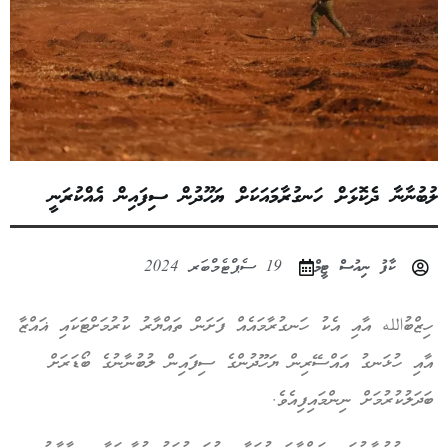
ލުބުނާނާ ދެކޮޅަށް ހަނގުރާމައަކަށް ޔަހޫދުން ސިފައިން އެއްކުރަނީ
ކާފު ނިއުސް ޓީމް
19 ސެޕްޓެމްބަރ 2024
ހިޒްބުالله އާއި އެކު ހަނގުރާމައެއް ފަށަން ތައްޔާރު ކުރުމަށްޓަކައި ޣައްޒާ
އާއި ހުޅަނގު އައްސޭރިން ޔަހޫދުންގެ ސިފައިން ލުބުނާނުގެ ބޯޑަރަށް
ބަދަލުކުރުމަށް ނިންމައިފިއެވެ.