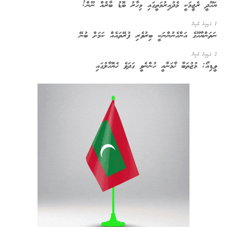
ޔަހޫދީ ރެޖީމަކީ މެދުއިރުމަތީގައި މިހާރު ބޮޑު ބާރެއް ނޫން!
1 ގަޑިއިރު ކުރިން
ނަތަންޔާހޫގެ އަންހެނުންނަކީ ބިރުވެރި ފުރޭތައެއް ކަމަށް ބުނޭ
2 ގަޑިއިރު ކުރިން
ވީޑިއޯ: މުޖުތަބާ ޚާމަނާއީ ހުންނެވީ ގަދަވެ ހެޔޮހާލުގައި