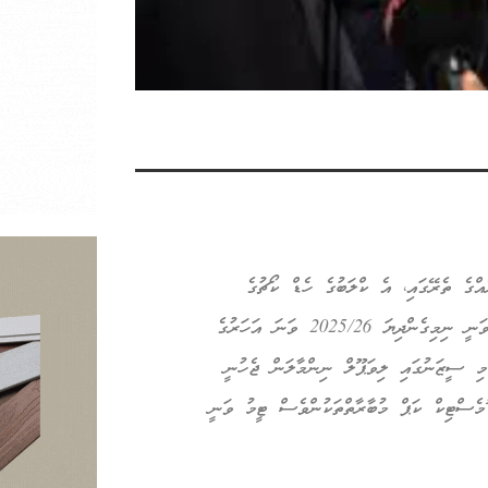
އްގެ ތެރޭގައި، އެ ކްލަބުގެ ހެޑް ކޯޗުގެ
މަގާމުން ސްލޮޓް ވަކިކޮށްފިއެވެ. ލިވަޕޫލުން މި ނިންމުން ނިންމާފައިވަނީ ނިމިގެންދިޔަ 2025/26 ވަނަ އަހަރުގެ
މި ސީޒަނުގައި ލިވަޕޫލް ނިންމާލަން ޖެހުނީ
ހާ ޑޮމެސްޓިކް ކަޕް މުބާރާތްތަކުންވެސް ޓީމު ވަނީ