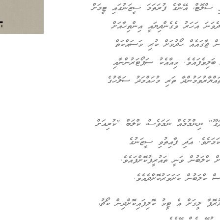
ހަރު ލިވަޕޫލާ ހަވާލުވި ސްލޮޓް، އޭނާގެ ފުރަތަމަ ސީޒަނުގައި ޓީމަށް
ވަނަ އަހަރު ވެގެންދިޔައީ އިންތިހާއަށް
ން ޖާގައެއް ހޯދުމަށް ކުރި މަސައްކަތް
ކަނިވެސް 19 މެޗުން ޓީމު ވަނީ ބަލިވެފައެވެ. މިއާއެކު ސަޕޯޓަރުންނާއި
އްޔާރުވަމުންދާ ތަރި މުހައްމަދު ސަލާހުގެ
ަގޫ" ނިންމުމެއް ނަމަވެސް، ކްލަބް "ކުރިއަށް
ަމަށެވެ. އަދި ފާއިތުވި ސީޒަނުގެ
ް ކްލަބުން ވަނީ ތައުރީފުކޮށްފައެވެ.
ް ކްލަބުން ކަށަވަރުކޮށްދެއެވެ.
ޯންމާތަށް ތާރީޚީ 6 ވަނަ ހޯދައިދީ ޔުރޮޕާ ލީގަށް އެ ޓީމު ކޮލިފައިކޮށްދިން ކޯޗު،