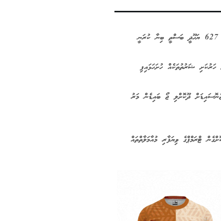
ަނީ
 ހަރުކަށި ޝަރުތުތަކެއް ހުށަހަޅައިފި
ނޮސައިޑަށް ދޫކޮށްލި ޖޯ ބައިޑެން މަރު
ށްގެން ޓްރަމްޕްގެ ވިޔަފާރި މުއާމަލާތްތައް