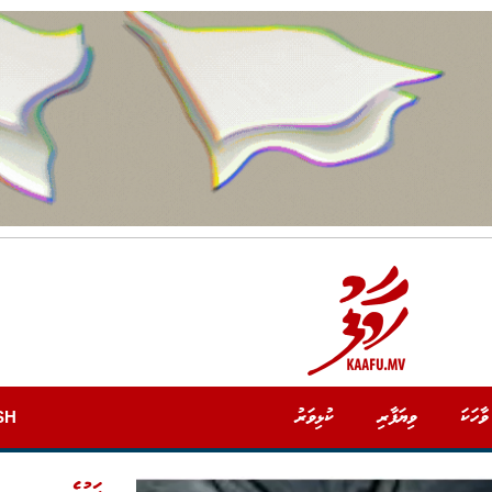
ވާހަކަ
ވިޔަފާރި
ކުޅިވަރު
SH