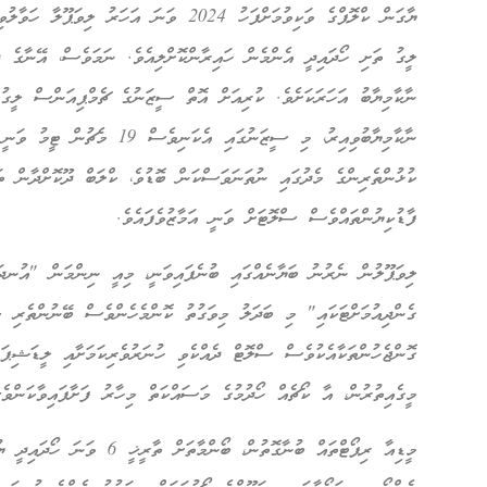
ޔާގަން ކްލޮޕްގެ ވަކިވުމަށްފަހު 2024 ވަނަ އަ
ލީގު ތަށި ހޯދައިދީ އެންމެން ހައިރާންކޮށްލިއެވެ. ނަމަވެސް، އޭނާގެ ދެ
ނާކާމިޔާބު އަހަރަކަށެވެ. ކުރިއަށް އޮތް ސީޒަނުގެ ޗެމްޕިއަންސް ލީގު
ނާކާމިޔާބުވިއިރު، މި ސީޒަނުގައި އެ
ކުޅުންތެރިންގެ މެދުގައި ނުތަނަވަސްކަން ބޮޑުވެ، ކްލަބް ދޫކޮށްދާން ތަ
ފާޑުކިޔުންތައްވެސް ސްލޮޓަށް ވަނީ އަމާޒުވެފައެވެ.
ލިވަޕޫލުން ނެރުނު ބަޔާނެއްގައި ބުނެފައިވަނީ، މިއީ ނިންމަން "އުނދ
ގެންދިއުމަށްޓަކައި" މި ބަދަލު މިވަގުތު ކޮންމެހެންވެސް ބޭނުންތެރި ކ
ގޮންޖެހުންތަކާއެކުވެސް ސްލޮޓް ދެއްކެވި ހުނަރުވެރިކަމަށާއި ލީޑަޝިޕަށ
މީގެއިތުރުން، އާ ކޯޗެއް ހޯދުމުގެ މަސައްކަތް މިހާރު ފަށާފައިވާކަންވެސ
މީޑިއާ ރިޕޯޓްތައް ބުނާގޮތުން، ބ