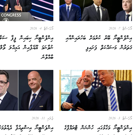
އޯގަސްޓް 7, 2026
އޯގަސްޓް 4, 2026
އިންފެންޓީނޯ ބޭރު ކުރުމަށް ބަހުރައިންއާއި
އިންފެންޓީނޯ ކިބައިން ފީފާ ސަލާމ
ޤަތަރުން މަސައްކަތް ފަށައިފި
ނުވާނަމަ ޔޫއެފާއިން އަމިއްލަ ވޯލް
ބާއްވާނެ
އޯގަސްޓް 3, 2026
ޖުލައި 31, 2026
އިންފަންޓީނޯ މަގާމުގައި ހުންނަން ޓްރަމްޕްގެ
އިންފަންޓީނޯ އިސްތިއުފާ ދެއްވުމަށ