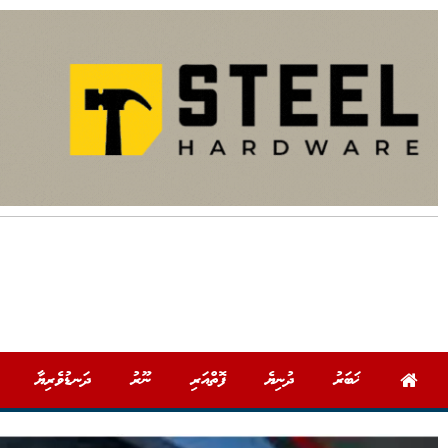
ޚަބަރު
ދުނިޔެ
ފޮތްއަރި
ނޫރު
ދަނޑުވެރިޔާ