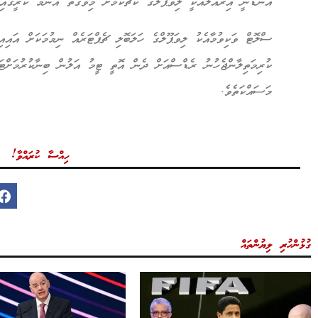
އެންޑޯނީ އިރައޯލާއަކީ ލިވަޕޫލްގެ ކޯޗުކަމަށް މިވަގުތު އެންމެ ކުރީގައި
ސްލޮޓް ވަކިވުމާއެކު ލިވަޕޫލްގެ ހަލަބޮލި ޗެޕްޓަރެއް ނިމުމަކަށް އައިއި
ކުރިމަތިލާންޖެހުނު ރެޑްސްއަށް ދެން އޮތީ ޓީމު އަލުން ބިނާކުރުމަށްޓަކ
މަސައްކަތެވެ.
ހިއްސާ ކުރައްވާ!
ގުޅުންހުރި ލިޔުންތައް