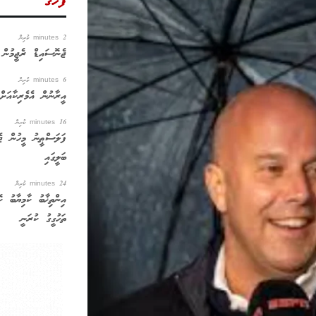
ފަހުގެ
2 minutes ކުރިން
ޖެނޮސައިޑް ރެޖީމުން 627 ޔަހޫދީ ބަސްތީ ބިނާ ކުރ
6 minutes ކުރިން
އީރާނުން އެމެރިކާއަށް
16 minutes ކުރިން
ފަލަސްޠީނު މީހުން ޖެ
ބަލީގައި
24 minutes ކުރިން
އިންތިޚާބު ކާމިޔާބު ކޮ
ތަހުގީގު ކުރަނީ