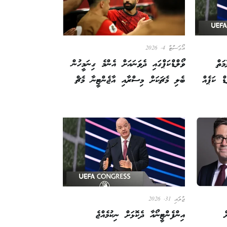
އޯގަސްޓް 4, 2026
ަތް
ވޯލްޑްކަޕްގައި ދެވަނައަށް އެންމެ ގިނަމީހުން
ޑް ކަޕެއް
ބެލި މެޗަކަށް މިސްރާއި އާޖެންޓީނާ މެޗް
ޖުލައި 31, 2026
ް
އިންފެންޓީނޯއާ ދެކޮޅަށް ނިކުމެއްޖެ