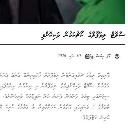
ސްލޮޓް ލިވަޕޫލްގެ ކޯޗުކަމުން ވަކިކޮށްފި
ކާފު ނިއުސް ޓީމް
30 މެއި 2026
ޕްރިމިއާ ލީގުގެ ޗެމްޕިއަންކަން ލިވަޕޫލަށް ހޯދައިދިންތާ އެންމެ އަހަރެ
ސީޒަނުގައި ޓީމުގެ ފަރާތުން ފެނުނު ދަށް ނަތީޖާތަކާ ގުޅިގެންނެވެ. 
ތާވަލުގެ 5 ވަނައިގައި އޮވެގެން ކަމަށްވާއިރު، އެ ގައުމުގެ ހުރި
ކުރިން ކަޓާފައެވެ.