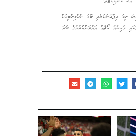
 އުޅޭ ކެންޑިޑޭޓެވެ.
ރު، ލީގު ދިފާއުނުކުރެވި ބޮޑު ނާކާމިޔާބީއަކާ
ައި މުހިންމު ކޯޗެއް އައްޔަންކުރުމުގެ ބުރަ