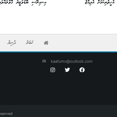
އެހީތެރިކަމަށް އެދިއްޖެ
އިނގިރޭސި ބޮޑުވަޒީރު ގޮވާލައްވައި
ޚަބަރު
ދުނިޔެ
kaafumv@outlook.com
eserved