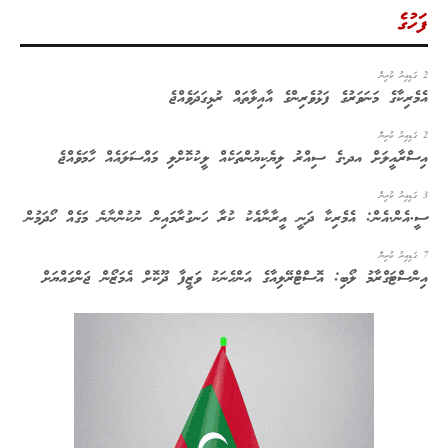
ފަހުގެ
2 ގަޑިއިރު ކުރިން
އެމެރިކާގެ މަނަވަރުގެ ފަޅުވެރިންގެ އާއިލާތައް ރުޅިގަދަވެއްޖެ
2 ގަޑިއިރު ކުރިން
އިސްރާއީލަށް އދ.ގެ ސިއްރު ލިޔެކިޔުންތަކެއް ލީކުކޮށްލި މައްސަލައެއް ހާމަވެއްޖެ
3 ގަޑިއިރު ކުރިން
ސީ.އެން.އެން: އެމެރިކާ ދަނީ އީރާނާއެކު ކުރާ ހަނގުރާމައިން ނުކުންނާނެ މަގެއް ހޯދަމުން
7 ގަޑިއިރު ކުރިން
އިންސްޓަގްރާމު ލޯބި: އޮސްޓްރޭލިއާގެ އަންހެނަކު ވަޒީފާ ދޫކޮށް އެމަޒޯން ޖަންގައްޔަށް