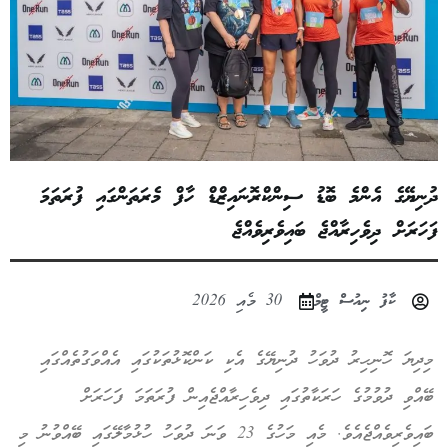
ދުނިޔޭގެ އެންމެ ބޮޑު ސިންކްރޮނައިޒްޑް ހާފް މެރަތަންގައި ފުރަތަމަ
ފަހަރަށް ދިވެހިރާއްޖެ ބައިވެރިވެއްޖެ
ކާފު ނިއުސް ޓީމް
30 މެއި 2026
މިދިޔަ ހޮނިހިރު ދުވަހު ދުނިޔޭގެ އެކި ކަންކޮޅުތަކުގައި އެއްވަގުތެއްގައި
ބޭއްވި ދުވުމުގެ ހަރަކާތުގައި ދިވެހިރާއްޖެއިން ފުރަތަމަ ފަހަރަށް
ބައިވެރިވެއްޖެއެވެ. މެއި މަހުގެ 23 ވަނަ ދުވަހު ހުޅުމާލޭގައި ބޭއްވުނު މި