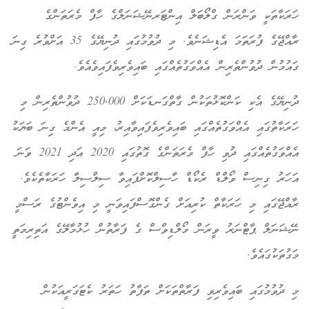
ހަރަކާތަކީ ވަންރަން ގްލޯބަލް އިންޓަރނޭޝަނަލްގެ ހާފް މެރަތަންގެ
ރާއްޖޭގެ ފުރަތަމަ އެޑިޝަނެވެ. މި ދުވުމުގައި ދުނިޔޭގެ 35 އަށްވުރެ ގިނަ
ގައުމުން ދުވުންތެރިން އެއްވަގުތެއްގައި ބައިވެރިވެފައިވެއެވެ.
ދުނިޔޭގެ އެކި ކަންކޮޅުތަކުން ގާތްގަނޑަކަށް 250,000 ދުވުންތެރިން މި
ހަރަކާތުގައި އެއްވަގުތެއްގައި ބައިވެރިވެފައިވާއިރު، މިއީ އެންމެ ގިނަ ބަޔަކު
އެއްވަގުތެއްގައި ދުވި ހާފް މެރަތަންގެ ގޮތުގައި 2020 އަދި 2021 ވަނަ
އަހަރު ގިނިސް ވޯލްޑް ރެކޯޑް ހާސިލްކޮށްފައިވާ ސިލްސިލާ ހަރަކާތެކެވެ.
ރާއްޖޭގައި މި ހަރަކާތް ކުރިއަށް ގެންގޮސްފައިވަނީ މި އިވެންޓުގެ ރަސްމީ
ނޭޝަނަލް ޕާޓްނަރު ވީރަން މޯލްޑިވްސް ގެ ފަރާތުން ހުޅުމާލޭގެ އަތިރިމަތީ
މަގުތަކުގައެވެ.
މި ދުވުމުގައި ބައިވެރިވި ފަރާތްތަކަށް ތަފާތު ހަތަރު ކެޓަގަރީއަކުން