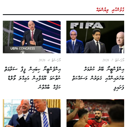
ގުޅުންހުރި ލިޔުންތައް
އޯގަސްޓް 7, 2026
އޯގަސްޓް 4, 2026
އިންފެންޓީނޯ ބޭރު ކުރުމަށް
އިންފެންޓީނޯ ކިބައިން ފީފާ ސަލާމަތް
ބަހުރައިންއާއި ޤަތަރުން މަސައްކަތް
ނުވާނަމަ ޔޫއެފާއިން އަމިއްލަ ވޯލްޑް
ފަށައިފި
ކަޕެއް ބާއްވާނެ