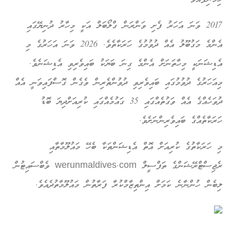
2017 ވަނަ އަހަރު ފެށި ވަންރަން ގްލޯބަލް އަކީ މިހާރު ދުނިޔޭގައި
އެންމެ މަގުބޫލު އެއް ދުވުމުގެ ހަރަކާތެވެ. 2026 ވަނަ އަހަރުގެ މި
އެޑިޝަނަކީ މިހާތަނަށް އެންމެ ގިނަ ބަޔަކު ބައިވެރިވި އެޑިޝަނެވެ.
މިއަހަރުގެ ދުވުމުގައި ބައިވެރިވި ދުވުންތެރިން ވެގެން ގޮސްފައިވަނީ އެއް
ދުވަހެއްގެ އެއް ވަގުތެއްގައި 35 ގައުމެއްގައި ކުރިއަށްދިޔަ ބޮޑު
ހަރަކާތެއްގެ ބައިވެރިންނަށެވެ.
މި ހަރަކާތުގެ ކުރިއަށް އޮތް އެޑިޝަންތަކާ ބެހޭ މައުލޫމާތާއި
ރެޖިސްޓްރޭޝަންގެ ތަފްސީލް werunmaldives.com ވެބްސައިޓުން
ލިބެން ހުންނާނެ ކަމަށް އިންތިޒާމްކުރާ ފަރާތުން މައުލޫމާތުދެއެވެ.