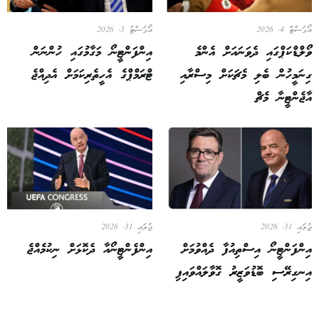
އޯގަސްޓް 4, 2026
އޯގަސްޓް 3, 2026
ވޯލްޑްކަޕްގައި ދެވަނައަށް އެންމެ
އިންފަންޓީނޯ މަގާމުގައި ހުންނަން
ގިނަމީހުން ބެލި މެޗަކަށް މިސްރާއި
ޓްރަމްޕްގެ އެހީތެރިކަމަށް އެދިއްޖެ
އާޖެންޓީނާ މެޗް
ޖުލައި 31, 2026
ޖުލައި 31, 2026
އިންފަންޓީނޯ އިސްތިއުފާ ދެއްވުމަށް
އިންފެންޓީނޯއާ ދެކޮޅަށް ނިކުމެއްޖެ
އިނގިރޭސި ބޮޑުވަޒީރު ގޮވާލައްވައިފި