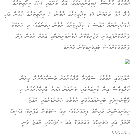
ދުވުމުގެ ފުރުސަތު ލިބިގެންދިޔައެވެ. އޭގެ ތެރޭގައި 21.1 ކިލޯމީޓަރުގެ
ފުލް ހާފް މެރަތަން، 10 ކިލޯމީޓަރުގެ ދުވުން، 5 ކިލޯމީޓަރުގެ ދުވުން އަދި
ކުޑަކުދިންނަށް ހާއްސަ 1 ކިލޯމީޓަރުގެ ދުވުން ހިމެނެއެވެ. މި ހަރަކާތް
ފަރުމާކޮށްފައިވަނީ ތަޖުރިބާކާރު ދުވުންތެރިންނާއި އަލަށް ދުވަން ފަށާ
ފަރާތްތަކަށްވެސް ބައިވެރިވެވޭނެ ގޮތަށެވެ.
ރާއްޖޭގައި ދުވުމުގެ ސަގާފަތް އާލާކުރުމަށް މަސައްކަތްކުރާ ވީރަން
މޯލްޑިވްސް އިން ބުނިގޮތުގައި، ވަންރަން އާއެކު ގާއިމްކުރެވުނު މި
ޕާޓްނަޝިޕަކީ ބައިނަލްއަގުވާމީ ދުވުމުގެ ކަލަންޑަރުގައި ރާއްޖެ
ހިމެނިގެންދިޔަ މުހިންމު ފިޔަވަޅެކެވެ. މީގެ ސަބަބުން އެފްރިކާ، އޭޝިއާ،
ޔޫރަޕް އަދި އެމެރިކާގެ ގައުމުތަކާ އެއް ސަފެއްގައި ރާއްޖެ ވަނީ
ހިމެނިފައެވެ.