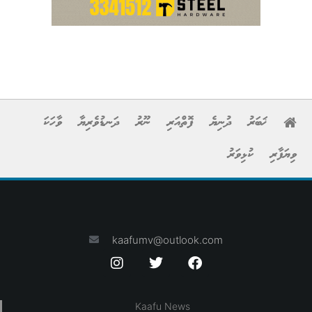
ޚަބަރު
ދުނިޔެ
ފޮތްއަރި
ނޫރު
ދަނޑުވެރިޔާ
ވާހަކަ
ވިޔަފާރި
ކުޅިވަރު
kaafumv@outlook.com
Kaafu News