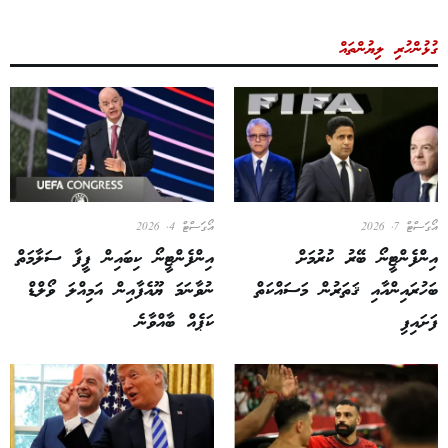
ގުޅުންހުރި ލިޔުންތައް
އޯގަސްޓް 7, 2026
އޯގަސްޓް 4, 2026
އިންފެންޓީނޯ ބޭރު ކުރުމަށް
އިންފެންޓީނޯ ކިބައިން ފީފާ ސަލާމަތް
ބަހުރައިންއާއި ޤަތަރުން މަސައްކަތް
ނުވާނަމަ ޔޫއެފާއިން އަމިއްލަ ވޯލްޑް
ފަށައިފި
ކަޕެއް ބާއްވާނެ