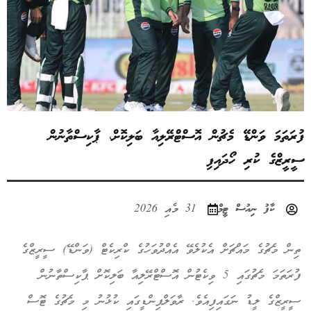
ފުރަތަމަ ވަންޑޭ މެޗުން އޮސްޓްރޭލިއާ ބަލިކޮށް، ޕާކިސްތާނުން
ސީރީޒްގެ ކުރި ހޯދައިފި
ކާފު ނިއުސް ޓީމް
31 މެއި 2026
ތިން މެޗުގެ މައްޗަށް އެކުލެވޭ އެއްދުވަހުގެ ކްރިކެޓް (ވަންޑޭ) ސީރީޒްގެ
ފުރަތަމަ މެޗުގައި 5 ވިކެޓުން އޮސްޓްރޭލިއާ ބަލިކޮށް ޕާކިސްތާނުން
ސީރީޒްގެ ލީޑު ނަގައިފިއެވެ. ރާވަލްޕިންޑީގައި ކުޅުނު މި މެޗުގެ ޓޮސް