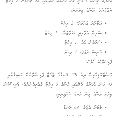
އަރަފާތު މިންހާސް ވަނީ މޮޅު ކުޅުމެއް ދައްކައި، 32 ލަނޑަށް 5 ވިކެޓު
ނަގާފައެވެ. އޭނާގެ އިތުރުން:
އަބްރާރު އަޙްމަދު: 2 ވިކެޓު
ޝާހީން އަފްރީދީ (ކެޕްޓަން): 1 ވިކެޓު
ސަލްމާން އާޣާ: 1 ވިކެޓު
ޙާރިސް ރައުފް: 1 ވިކެޓު
ޕާކިސްތާނުގެ ކުޅުން:
އޮސްޓްރޭލިއާއިން ދިން 201 ލަނޑުގެ ޓާގެޓް ޕާކިސްތާނުން ޙާޞިލުކުރީ
43 ވަނަ އޯވަރުގެ ތެރޭގައި އެންމެ 5 ވިކެޓު ގެއްލިގެންނެވެ. ޕާކިސްތާން
ޓީމަށް އެންމެ ގިނަ ލަނޑު ހަދައިދިނީ:
ބާބަރު އާޒަމް: 69 ލަނޑު