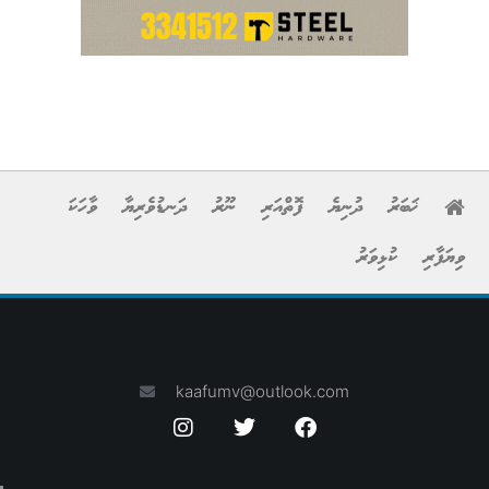
ޚަބަރު
ދުނިޔެ
ފޮތްއަރި
ނޫރު
ދަނޑުވެރިޔާ
ވާހަކަ
ވިޔަފާރި
ކުޅިވަރު
kaafumv@outlook.com