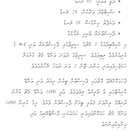
ޣާޒީ ޣައުރީ: 65 ލަނޑު
ޞާޙިބްޒާދާ ފަރްޙާން: 28 ލަނޑު
އަރަފާތު މިންހާސް: 18 ލަނޑު
ޕާކިސްތާނަށް ތާރީޚީ ރެކޯޑެއް
މި ކާމިޔާބީއާއެކު 3 މެޗުގެ ސީރީޒްގައި ޕާކިސްތާނަށް ވަނީ
1-0
ގެ
ކުރިއެރުމެއް ލިބިފައެވެ. ސީރީޒްގެ ދެވަނަ ވަންޑޭ މެޗު ކުޅުމަށް
ހަމަޖެހިފައިވަނީ އަންނަ ޖޫން 2 ވަނަ ދުވަހު ލާހޯރުގައެވެ.
ފާހަގަކޮށްލެވޭ ގޮތުގައި ޕާކިސްތާން ޓީމުން މިއަދު ވަނީ ވަންޑޭ
ކްރިކެޓްގައި އާ ތާރީޚެއް ލިޔެފައެވެ. އެއީ 1،000 ވަންޑޭ މެޗު ކުޅުނު
ދުނިޔޭގެ ތިންވަނަ ޤައުމީ ޓީމަށް ޕާކިސްތާން ވުމެވެ. މީގެ ކުރިން 1،000
ވަންޑޭ މެޗު ހަމަކޮށްފައިވަނީ ހަމައެކަނި އޮސްޓްރޭލިއާ އަދި
އިންޑިއާއިންނެވެ.