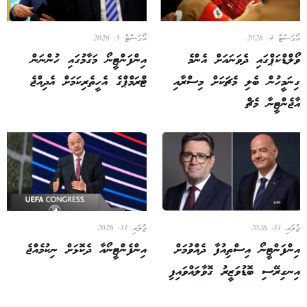
އޯގަސްޓް 4, 2026
އޯގަސްޓް 3, 2026
ވޯލްޑްކަޕްގައި ދެވަނައަށް އެންމެ
އިންފަންޓީނޯ މަގާމުގައި ހުންނަން
ގިނަމީހުން ބެލި މެޗަކަށް މިސްރާއި
ޓްރަމްޕްގެ އެހީތެރިކަމަށް އެދިއްޖެ
އާޖެންޓީނާ މެޗް
ޖުލައި 31, 2026
ޖުލައި 31, 2026
އިންފަންޓީނޯ އިސްތިއުފާ ދެއްވުމަށް
އިންފެންޓީނޯއާ ދެކޮޅަށް ނިކުމެއްޖެ
އިނގިރޭސި ބޮޑުވަޒީރު ގޮވާލައްވައިފި