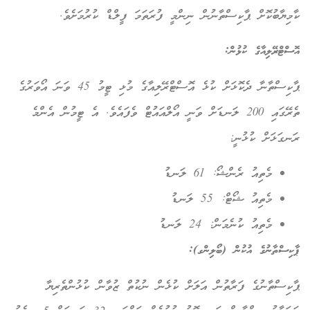
ކާމިޔާބުކޮށް ޕާކިސްތާނުން ނިންމީ ފުރަތަމަ ފީލްޑް ކުރުމަށެވެ.
އޮސްޓްރޭލިއާގެ ކުޅުން:
ޕާކިސްތާނާ ދެކޮޅަށް ކުޅެ އޮސްޓްރޭލިއާގެ މުޅި ޓީމު 45 ވަނަ އޯވަރުގެ
ތެރޭގައި 200 ލަނޑަށް ވަނީ އޯލްއައުޓް ވެފައެވެ. އެ ޓީމުން އެންމެ
ރަނގަޅަށް ކުޅުނީ:
މެތިއު ރެންޝޯ: 61 ލަނޑު
މެތިއު ޝޯޓް: 55 ލަނޑު
މެތިއު ކުނެމަން: 24 ލަނޑު
ޕާކިސްތާނުގެ އުކުން (ބޯލިންގ):
ޕާކިސްތާނުގެ ފަރާތުން އަލަށް ކުޅެން ނުކުތް ޒުވާން ކުޅުންތެރިޔާ