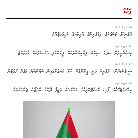
ފަހުގެ
10 ގަޑިއިރު ކުރިން
އެމެރިކާގެ މަނަވަރުގެ ފަޅުވެރިންގެ އާއިލާތައް ރުޅިގަދަވެއްޖެ
11 ގަޑިއިރު ކުރިން
އިސްރާއީލަށް އދ.ގެ ސިއްރު ލިޔެކިޔުންތަކެއް ލީކުކޮށްލި މައްސަލައެއް ހާމަވެއްޖެ
11 ގަޑިއިރު ކުރިން
ސީ.އެން.އެން: އެމެރިކާ ދަނީ އީރާނާއެކު ކުރާ ހަނގުރާމައިން ނުކުންނާނެ މަގެއް ހޯދަމުން
16 ގަޑިއިރު ކުރިން
އިންސްޓަގްރާމު ލޯބި: އޮސްޓްރޭލިއާގެ އަންހެނަކު ވަޒީފާ ދޫކޮށް އެމަޒޯން ޖަންގައްޔަށް