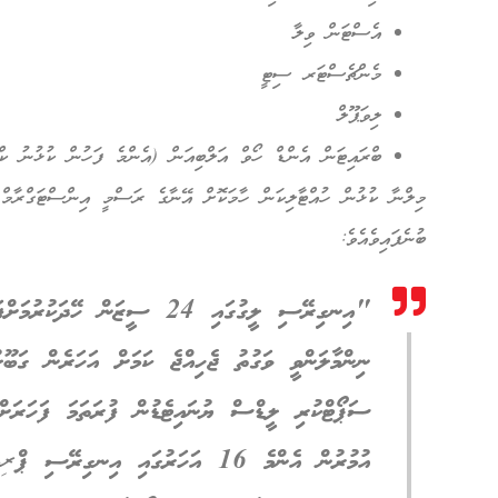
އެސްޓަން ވިލާ
މެންޗެސްޓަރ ސިޓީ
ލިވަޕޫލް
ބްރައިޓަން އެންޑް ހޯވް އަލްބިއަން (އެންމެ ފަހުން ކުޅުނު ކްލ
މިލްނާ ކުޅުން ހުއްޓާލިކަން ހާމަކޮށް އޭނާގެ ރަސްމީ އިންސްޓަގްރާމް އ
ބުނެފައިވެއެވެ:
"އިނގިރޭސި ލީގުގައި 24 ސީޒަން ހ
ނިންމާލަންވީ ވަގުތު ޖެހިއްޖެ ކަމަށް އަހަރެން ގަބޫލ
ސަޕޯޓްކުރި ލީޑްސް ޔުނައިޓެޑުން ފުރަތަމަ ފަހަރަށް
އުމުރުން އެންމެ 16 އަހަރުގައި އިނގިރޭ