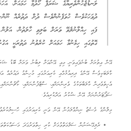
ލަނޑުޖެހުންތެރިޔާގެ ޝަރަފް ހޯދުމާ ހަމައަށް، އަހަ
ދުވަހަކުވެސް ހުވަފެނުންވެސް ދުށް ދަތުރެއް ނޫން. 
ފައި ހިއްލާނުލެވޭ ވަރަށް ބަލިވި ހާލަތުން، އަލުން
ގޮތުގައި ހިމެނުމާ ހަމައަށް ކުރެވުނު ދަތުރަކީ އަގުނ
އޭނާ އިތުރަށް ބުނެފައިވަނީ މިއީ އޭނާއަށް ލިބުނު ވަރަށް ބޮޑު ޝަރަ
ކްލަބަކީވެސް އޭނާގެ ދިރިއުޅުމާއި ކެރިއަރުގައި މުހިންމު ދައުރެއް އަދާ
އެހީތެވެދިން ކްލަބްތަކުގެ ވެރިންނަށާއި، ސްޓާފުންނަށާއި، ކޯޗުންނަށާއި
ސަޕޯޓަރުންނަށް އޭނާ ޝުކުރު އަދާކުރިއެވެ.
މިލްނާގެ މެސެޖު ނިންމާލަމުން އޭނާ ވަނީ ކެރިއަރުގައި ހާސިލުކުރެވުނު
ރެލިގޭޝަނުން ސަލާމަތްވުމަށް ކުރި ހިތްވަރުގަދަ މަސައްކަތްތަކު