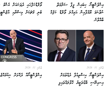
އިންފެންޓީނޯ ކިބައިން ފީފާ ސަލާމަތް
ވޯލްޑްކަޕްގައި ދެވަނައަށް އެންމެ ގި
ނުވާނަމަ ޔޫއެފާއިން އަމިއްލަ ވޯލްޑް ކަޕެއް
ބެލި މެޗަކަށް މިސްރާއި އާޖެންޓީނ
ބާއްވާނެ
ޖުލައި 31, 2026
ޖުލައި 31, 2026
އިންފަންޓީނޯ އިސްތިއުފާ ދެއްވުމަށް
އިންފެންޓީނޯއާ ދެކޮޅަށް ނިކުމެއްޖެ
އިނގިރޭސި ބޮޑުވަޒީރު ގޮވާލައްވައިފި