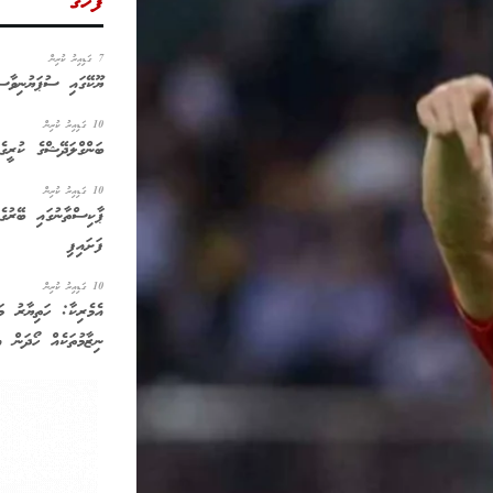
ފަހުގެ
7 ގަޑިއިރު ކުރިން
ޔޫކޭގައި ސުޕަޔުނިވާސި
10 ގަޑިއިރު ކުރިން
ބަންގްލަދޭޝްގެ ކުރީގެ
10 ގަޑިއިރު ކުރިން
ޕާކިސްތާނުގައި ބޭރުގެ
ފަށައިފި
10 ގަޑިއިރު ކުރިން
އެމެރިކާ: ހަތިޔާރު މަ
ނިޒާމުތަކެއް ހޯދަން އ