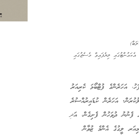
ަބް)
ެކައުންޓުގައި ލިޔެފައިވާ މެސެޖުގައި
ޭދަކުރުމަށްފަހު، އަހަރެންގެ ފުޓްބޯޅަ ކެރިއަރު
ުކުރަން. އަހަރެން ކުޑައިރުއްސުރެ
 ފެނުނު ދުވަހުން ފެށިގެން، އަދِ
ސި ޕްރِމިއަރ ލީގުގެ އެންމެ ޒުވާން