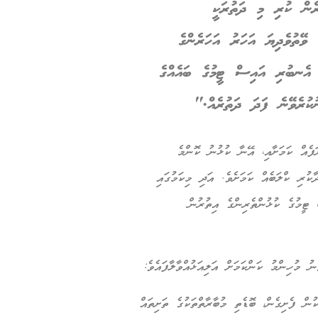
ރެން ކުރި މި ދަތުރަކީ
ވޭތުވެދިޔަ އަހަރު އަހަރެންގެ
 އެނބުރި އައިސް ޓީމުގެ ބައެއްގެ
ުކުރެވޭނެ ފަދަ ދަތުރެއް."
ފެއް ކަމަށާއި، އޭނާ ކުޅުނު ކޮންމެ
ކުރި ކްލަބެއް ކަމަށެވެ. އަދި މިކަމުގައި
، ޓީމުގެ ކުޅުންތެރިންގެ އިތުރުން
 މުހިންމު ކަންކަމަށް އަލިއަޅުއްވާލާފައެވެ:
ން ފެށިގެން، ބޮޑެތި މުބާރާތްތަކުގެ ތަށިތައް