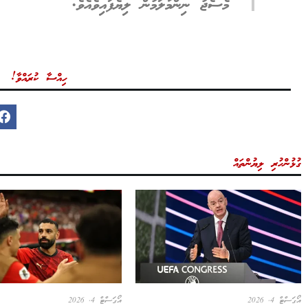
މެސެޖު ނިންމާލަމުން ލިޔެފައިވެއެވެ.
ހިއްސާ ކުރައްވާ!
ގުޅުންހުރި ލިޔުންތައް
އޯގަސްޓް 4, 2026
އޯގަސްޓް 4, 2026