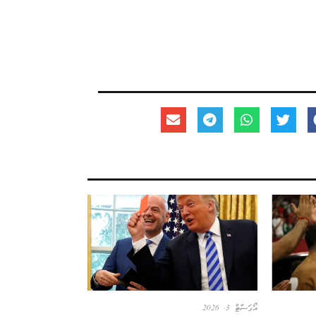
އޯގަސްޓް 3, 2026