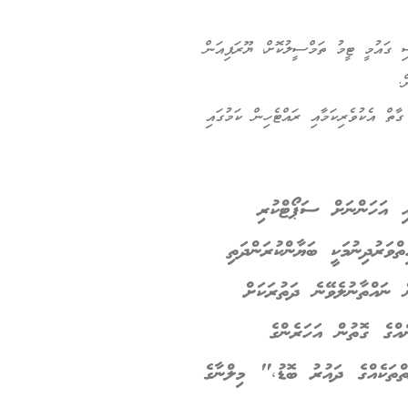
ި ގައުމީ ޓީމު ތަމްސީލުކޮށް، ޔޫރަޕިއަން
.
ާތް އެކުވެރިކަމާއި ރައްޓެހިން ކަމުގައި
ި އަހަންނަށް ސަޕޯޓްކުރި
ވަރުދިނުމަކީ ބަޔާންކުރަންދަތި
ނައްތާނުލެވޭނެ ދަތުރަކަށް
ެއްގެ ގޮތުން އަހަރެންގެ
ްތަކެއްގެ ދައުރު ބޮޑު،" މިލްނާގެ