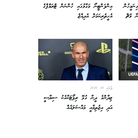
ނަމީހުން
އިންފަންޓީނޯ މަގާމުގައި ހުންނަން ޓްރަމްޕްގެ
ާ މެޗް
އެހީތެރިކަމަށް އެދިއްޖެ
ޖުލައި 30, 2026
ޒިދާންގެ ދީނާ ގުޅޭ ރިޕޯޓަކާއެކު ސިޔާސީ
އަދި އިޖުތިމާއީ މައްސަލައެއް