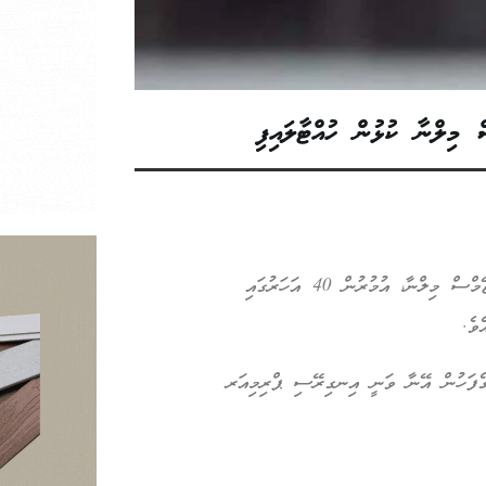
ލިވަޕޫލް އަދި މެންޗެސްޓަރ ސިޓީގެ ކުރީގެ މަގޫބުލު ކުޅުންތެރިޔާ ޖޭމްސް މިލްނާ، އުމުރުން 40 އަހަރުގައި
ވެ.
ގެފަހުން އޭނާ ވަނީ އިނގިރޭސި ޕްރިމިއަރ