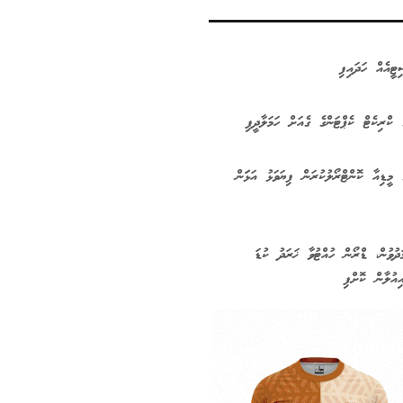
ޓީއެއް ހަދައިފި
 ކްރިކެޓް ކެޕްޓަންގެ ގެއަށް ހަމަލާދީފި
 މީޑިއާ ކޮންޓްރޯލުކުރަން ފިޔަވަޅު އަޅަަން
ދުވުން، ޑްރޯން ހުއްޓުވާ ޚަރަދު ކުޑަ
ިއުލާން ކޮށްފި