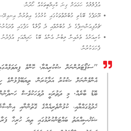
އުފުލާލުމާ ހަމައަށް ގިނަ ކާމިޔާބީތަކެއް ހޯދުން.
ޔޫރަޕްގެ ބޮޑެތި މުބާރާތްތަކުގައި ކުޅުމުގެ އިތުރުން އިނގިރޭސ
ޗެމްޕިއަންޝިޕްގެ ދެ މުބާރާތާއި ދެ ވޯލްޑް ކަޕްގައި ވާދަކުރުން
ކެރިއަރުގެ ތެރެއިން ލިބުނު އެންމެ ބޮޑު ހަދިޔާއަކީ އުފެދުނު ގ
ފާހަގަކުރުން.
"ސަޕޯޓަރުންނަށް ޝުކުރިއްޔާ. ކޮންމެ ފިޔަވަޅެއްގައ
އެންމެންނަށް ޝުކުރު އަދާކުރަން، ތިޔަބޭފުޅުންގެ ހިތް
ބޮޑު ބާރެއް. މި ދަތުރަކީ ދުވަހަކުވެސް ހަނދާނުން 
ހެދުމުގައްޔާއި، ކުޅުންތެރިއެއްގެ ގޮތުންނާއި އިންސާނ
ޝަޚުޞިއްޔަތު ބައްޓަންކުރުމުގައި ތިޔަ ހުރިހާ ފަރާތ