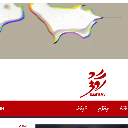
ވާހަކަ
ވިޔަފާރި
ކުޅިވަރު
SH