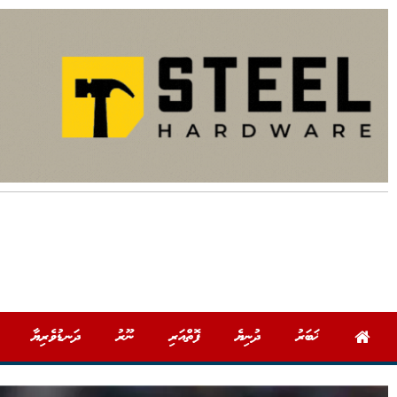
ޚަބަރު
ދުނިޔެ
ފޮތްއަރި
ނޫރު
ދަނޑުވެރިޔާ