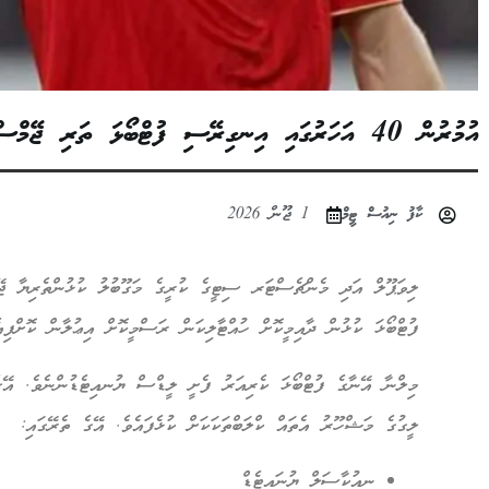
އުމުރުން 40 އަހަރުގައި އިނގިރޭސި ފުޓްބޯޅަ ތަރި ޖޭމްސް މިލްނާ ކުޅުން ހުއްޓާލައިފި
ކާފު ނިއުސް ޓީމް
1 ޖޫން 2026
ފުޓްބޯޅަ ކުޅުން ދާއިމީކޮށް ހުއްޓާލިކަން ރަސްމީކޮށް އިޢުލާން ކޮށްފިއެ
މިލްނާ އޭނާގެ ފުޓްބޯޅަ ކެރިއަރު ފެށީ ލީޑްސް ޔުނއިޓެޑުންނެވެ. އޭ
ލީގުގެ މަޝްހޫރު އެތައް ކްލަބްތަކަކަށް ކުޅެފައެވެ. އޭގެ ތެރޭގައި:
ނިއުކާސަލް ޔުނައިޓެޑް