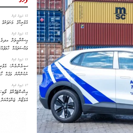
ފަހުގެ
12 ގަޑިއިރު ކުރިން
އެމެރިކާގެ މަނަވަރުގެ 
12 ގަޑިއިރު ކުރިން
އިސްރާއީލަށް އދ.ގެ ސ
މައްސަލައެއް ހާމަވެއްޖ
13 ގަޑިއިރު ކުރިން
ސީ.އެން.އެން: އެމެރި
ނުކުންނާނެ މަގެއް ހޯދ
17 ގަޑިއިރު ކުރިން
އިންސްޓަގްރާމު ލޯބި:
އެމަޒޯން ޖަންގައްޔަށް