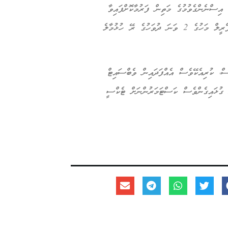
 އިސްނެންގެވުމުގެ މަތިން ފަރުމާކޮށްފައިވާ
ހިދުމަތެކެވެ. މި ހިދުމަތް ރަސްމީކޮށް އިފްތިތާހުކޮށްދެއްވީ މިދިޔަ އޭޕްރީލް މަހުގެ 2 ވަނަ ދުވަހުގެ ރޭ ހުޅުމާލެ
ް، ކުރިއެކޭވެސް އެއްފަދައިން ވެބްސައިޓް
ި "މާލެ ޓެކްސީ" ގެ ހޮޓްލައިން ނަންބަރު 1655 އަށް ގުޅައިގެންވެސް ކަސްޓަމަރުންނަށް ޓެކްސީ