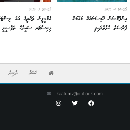
އޯގަސްޓް 4, 2026
އޯގަސްޓް 3, 2026
އިންފޮމޭޝަން ކޮމިޝަނަރުގެ މަގާމަށް
އެމްޑީޕީން ތަކެތީގެ އަގު ލިސްޓަށ
ފުރުސަތު ހުޅުވާލައިފި
މިނިސްޓަރ ސައީދުގެ ތަފްސީލީ ރ
ޚަބަރު
ދުނިޔެ
kaafumv@outlook.com