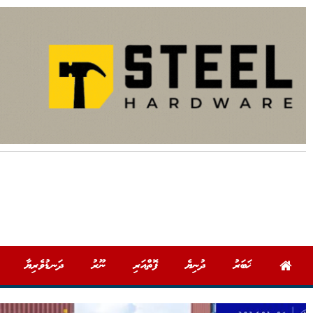
ޚަބަރު
ދުނިޔެ
ފޮތްއަރި
ނޫރު
ދަނޑުވެރިޔާ