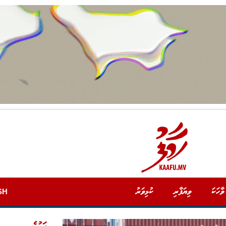
ވާހަކަ
ވިޔަފާރި
ކުޅިވަރު
SH