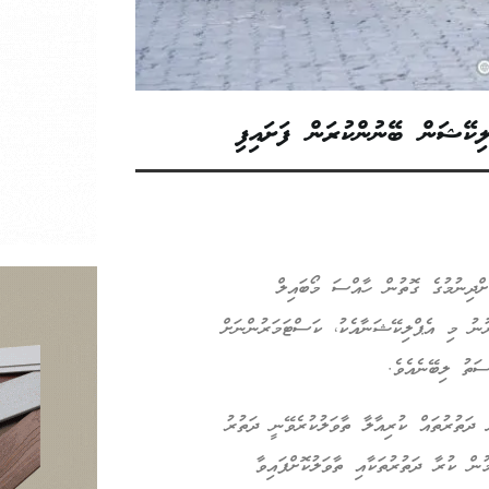
ކޭޝަން ބޭނުންކުރަން ފަށައިފި
ްދިނުމުގެ ގޮތުން ހާއްސަ މޯބައިލް
ނު މި އެޕްލިކޭޝަނާއެކު، ކަސްޓަމަރުންނަށް
ސަތު ލިބޭނެއެވެ.
ދަތުރުތައް ކުރިއާލާ ތާވަލުކުރެވޭނީ ދަތުރު
ން ކުރާ ދަތުރުތަކާއި ތާވަލުކޮށްފައިވާ