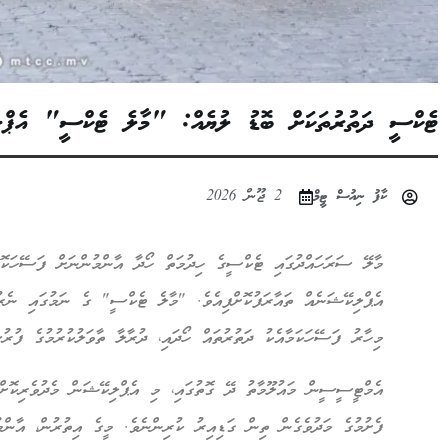
ޓެކްސީ ދަތުރުތަކަށް ބޮޑު ލުޔެއް: "މާލެ ޓެކްސީ" އެޕްލި
ކާފު ނިއުސް ޓީމް
2 ޖޫން 2026
މާލޭ ސަރަހައްދުގައި ޓެކްސީގެ ހިދުމަތް ހޯދާ އާންމުންނަށް ފަސޭހަކޮށ
އެޕްލިކޭޝަނެއް ތައާރަފުކޮށްފިއެވެ. "މާލެ ޓެކްސީ" ގެ ނަމުގައި ނެރު
މިހާރު ފަސޭހަކަމާއެކު ދަތުރުތައް ހޯދައި، ދުރާލާ ތާވަލުކުރުމުގެ ފުރު
އެމްޓީސީސީން މައުލޫމާތު ދޭ ގޮތުގައި، މި އެޕްލިކޭޝަން މެދުވެރިކޮށް 
ފެށުމުގެ މަދުވެގެން ތިން ގަޑިއިރު ކުރިންނެވެ. މީގެ އިތުރުން، އާންމު