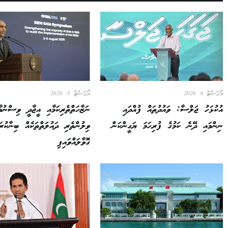
އޯގަސްޓް 6, 2026
އޯގަސްޓް 5, 2026
އުކުޅަހު ޖަލްސާ: ވައުދުތައް ފުއްދައި
ނަޒާހަތްތެރިކަމާއި އީޖާދީ ވިސްނުމާ
ނިންމައި ދޭނެ ކަމުގެ ފުރިހަމަ ޔަގީންކަން
ވިލުންތެރި ދައުލަތްތަކެއް ބިނާކު
ގޮވާލައްވައިފި