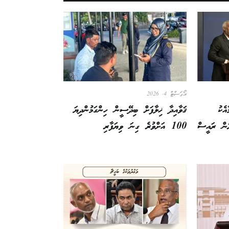
އޯގަސްޓް 4, 2026
އެކު
ޤަވާއިދާ ޚިލާފަށް ބިދޭސީން ހިންގަމުންދިޔަ
ރަން ރައީސް
100 އަށްވުރެ ގިނަ ވިޔަފާރި