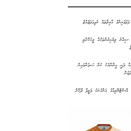
ފަޅުވެރިންގެ އާއިލާތައް ރުޅިގަދަވެއްޖެ
ިއްރު ލިޔެކިޔުންތަކެއް ލީކުކޮށްލި
ެ
ކާ ދަނީ އީރާނާއެކު ކުރާ ހަނގުރާމައިން
ަމުން
 އޮސްޓްރޭލިއާގެ އަންހެނަކު ވަޒީފާ ދޫކޮށް