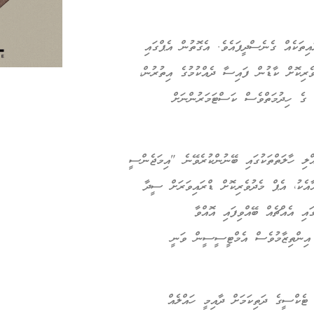
ތަކެއް ގެނެސްދީފައެވެ. އެގޮތުން އެޕްގައި
ެރިކޮށް ކާޑުން ފައިސާ ދެއްކުމުގެ އިތުރުން،
ގެ ހިދުމަތްވެސް ކަސްޓަމަރުންނަށް
އްލި ހާލަތްތަކުގައި ބޭނުންކުރެވޭނެ "އިމަޖެންސީ
އެކު، އެޕް މެދުވެރިކޮށް ޑްރައިވަރަށް ސީދާ
އި އެއްޗެއް ބޭއްވިފައި އޮއްވާ
ެ އިންތިޒާމުވެސް އެމްޓީސީސީން ވަނީ
ެކްސީގެ ދަތިކަމަށް ދާއިމީ ހައްލެއް