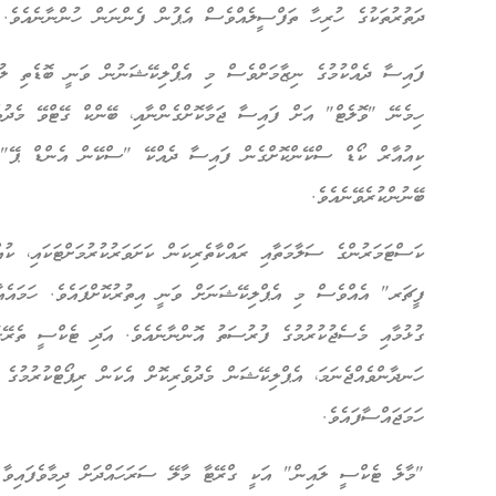
ދަތުރުތަކުގެ ހުރިހާ ތަފްސީލެއްވެސް އެޕުން ފެންނަން ހުންނާނެއެވެ.
ފައިސާ ދެއްކުމުގެ ނިޒާމަށްވެސް މި އެޕްލިކޭޝަނުން ވަނީ ބޮޑެތި ލުއި
ހިމެނޭ "ވޮލެޓް" އަށް ފައިސާ ޖަމާކޮށްގެންނާއި، ބޭންކް ގޭޓްވޭ މެދުވ
ކިއުއާރް ކޯޑް ސްކޭންކޮށްގެން ފައިސާ ދެއްކޭ "ސްކޭން އެންޑް ޕޭ" 
ބޭނުންކުރެވޭނެއެވެ.
ކަސްޓަމަރުންގެ ސަލާމަތާއި ރައްކާތެރިކަން ކަށަވަރުކުރުމަށްޓަކައި، ކު
ފީޗަރ" އެއްވެސް މި އެޕްލިކޭޝަނަށް ވަނީ އިތުރުކޮށްފައެވެ. ހަމައެއާ
ގުޅުމާއި މެސެޖުކުރުމުގެ ފުރުސަތު އޮންނާނެއެވެ. އަދި ޓެކްސީ ތެރޭގަ
ހަނދާންވެއްޖެނަމަ، އެޕްލިކޭޝަން މެދުވެރިކޮށް އެކަން ރިޕޯޓްކުރުމުގ
ހަމަޖައްސާފައެވެ.
"މާލެ ޓެކްސީ ލައިން" އަކީ ގްރޭޓާ މާލޭ ސަރަހައްދަށް ދިމާވެފައިވާ ޓ