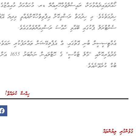
ހޯއްދަވައިދެއްވުމަށް، ރައީސުލްޖުމްހޫރިއްޔާ ޑރ. މުހައްމަދު މުއިއްޒުގެ
ސެންޓްރަލް ޕާކުގައި ބޭއްވި ހާއްސަ ރަސްމިއްޔާތެއްގައެވެ.
އެމްޓީސީސީން ބުނި ގޮތުގައި، އާ އެޕްލިކޭޝަން ތައާރަފުކުރި ނަމަވެސ
މެދުވެރިކޮށާއ
ބުކް ކުރެވޭނެއެވެ.
ހިއްސާ ކުރައްވާ!
ގުޅުންހުރި ލިޔުންތައް