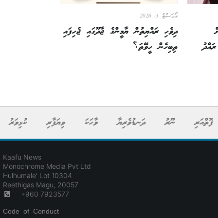
އޯގަސްޓް 3, 2026
ް
ދިވެހި ރައްޔިތުން ޔާމީންގެ ޖާދޫގައި ޖެހިފައި
ައްދު
ތިބިހެން ހީވޭތަ؟
ފޮތްއަރި
ނޫރު
ދަނޑުވެރިޔާ
ވާހަކަ
ވިޔަފާރި
ކުޅިވަރު
Kaafu News
Monochrome Media Pvt Ltd
Hulhumale' Lot 10304
Reethigas Magu, 20057
+960 7923577
Code of Conduct