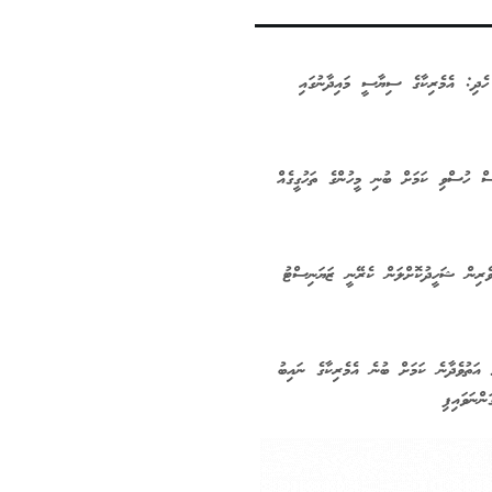
ހެދި: އެމެރިކާގެ ސިޔާސީ މައިދާނުގައި
ސް ހުސްވި ކަމަށް ބުނި މީހުންގެ ތަހުގީގެއް
ެރިން ޝަހީދުކޮށްލަން ކެރޭނީ ޒަޔަނިސްޓު
 އަތުވެދާނެ ކަމަށް ބުނެ އެމެރިކާގެ ނައިބު
ްނަވައިފި