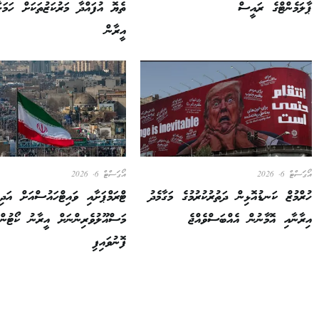
ޕާލަމެންޓްގެ ރައީސް
ތެޔޮ އުފައްދާ މަރުކަޒުތަކަށް ހަމަ
އީރާން
އޯގަސްޓް 6, 2026
އޯގަސްޓް 6, 2026
ހުރްމުޒް ކަނޑުއޮޅިން ދަތުރުކުރުމުގެ މަގާމެދު
ޓްރަމްޕަށާއި ވައިޓްހައުސްއަށް އަދި
އިރާނާއި އޮމާނުން އެއްބަސްވެއްޖެ
މަސްއޫލުވެރިންނަށް އީރާނު ކޯޓުން
ފޮނުވައިފި