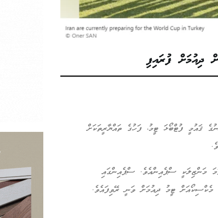
 ދިއުމަށް ފުރައިފި
ުގެ ޤައުމީ ފުޓްބޯޅަ ޓީމު، ފަހުގެ ތައްޔާރީތަކަށް
ެ.
ަމަ މަންޒިލަކީ ސްޕެއިންއެވެ. ސްޕެއިންގައި
ާ މެކްސިކޯއަށް ޓީމު ދިއުމަށް ވަނީ ރޭވިފައެވެ.