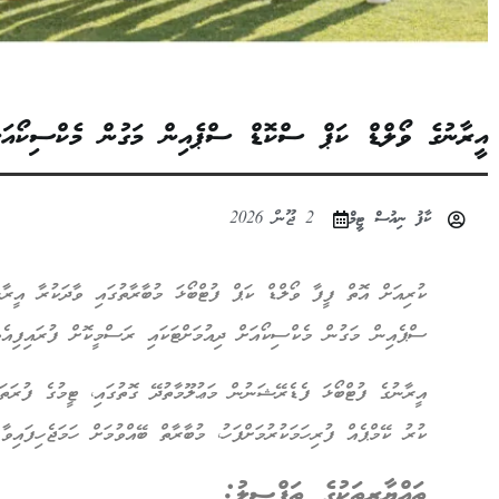
އީރާނުގެ ވޯލްޑް ކަޕް ސްކޮޑް ސްޕެއިން މަގުން މެކްސިކޯއަށް
ކާފު ނިއުސް ޓީމް
2 ޖޫން 2026
ކުރިއަށް އޮތް ފީފާ ވޯލްޑް ކަޕް ފުޓްބޯޅަ މުބާރާތުގައި ވާދަކުރާ އީރާނ
ސްޕެއިން މަގުން މެކްސިކޯއަށް ދިއުމަށްޓަކައި ރަސްމީކޮށް ފުރައިފިއެވ
އީރާނުގެ ފުޓްބޯޅަ ފެޑެރޭޝަނުން މަޢުލޫމާތުދޭ ގޮތުގައި، ޓީމުގެ ފުރަތ
ކުރު ކޭމްޕެއް ފުރިހަމަކުރުމަށްފަހު، މުބާރާތް ބޭއްވުމަށް ހަމަޖެހިފައިވ
ތައްޔާރީތަކުގެ ތަފްޞީލު: