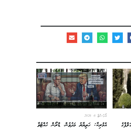
އޯގަސްޓް 6, 2026
ލްފްގެ
އެމެރިކާ: ހަތިޔާރު މަދުވުން، ޑްރޯން ހުއްޓުވާ