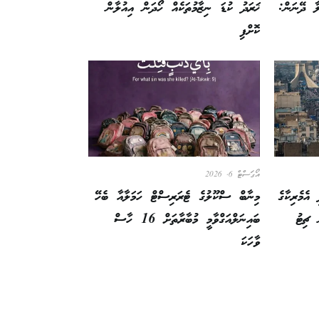
ލާ ދޭނަން:
ޚަރަދު ކުޑަ ނިޒާމުތަކެއް ހޯދަން އިއުލާން
ކޮށްފި
އޯގަސްޓް 6, 2026
 އެމެރިކާގެ
މިނާބް ސްކޫލުގެ ޓެރަރިސްޓް ހަމަލާއާ ބެހޭ
 ޗިޓު
ބައިނަލްއަގްވާމީ މުބާރާތަށް 16 ހާސް
ވާހަކަ