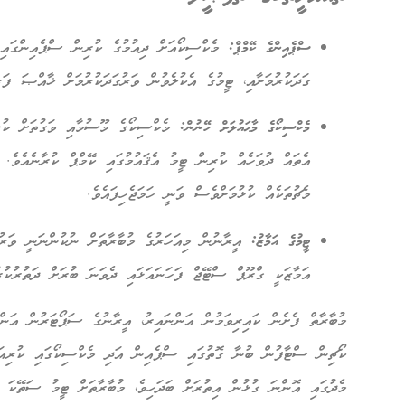
ސްޕެއިންގެ ކޭމްޕް:
މެކްސިކޯއަށް ދިއުމުގެ ކުރިން ސްޕެއިންގައި ކ
ގަދަކުރުމަށާއި، ޓީމުގެ އެކުލެވުން ވަރުގަދަކުރުމަށް ޚާއްޞަ ފަރި
މެކްސިކޯގެ މާޙައުލަށް ހޭނުން:
މެކްސިކޯގެ މޫސުމާއި ވަގުތަށް ކުޅުނ
އެތައް ދުވަހެއް ކުރިން ޓީމު އެޤައުމުގައި ކޭމްޕް ކުރާނެއެވެ. މ
މެޗުތަކެއް ކުޅުމަށްވެސް ވަނީ ހަމަޖެހިފައެވެ.
ޓީމުގެ އަމާޒު:
އީރާނުން މިއަހަރުގެ މުބާރާތަށް ނުކުންނަނީ ވަރުގ
އަމާޒަކީ ގްރޫޕް ސްޓޭޖް ފަހަނައަޅައި ދެވަނަ ބުރަށް ދަތުރުކުރު
މުބާރާތް ފެށެން ކައިރިވަމުން އަންނައިރު، އީރާނުގެ ސަޕޯޓަރުން އަންނ
ކޯޗިން ސްޓާފުން ބުނާ ގޮތުގައި ސްޕެއިން އަދި މެކްސިކޯގައި ކުރިއަށ
މެދުގައި އޮންނަ ގުޅުން އިތުރަށް ބަދަހިވެ، މުބާރާތަށް ޓީމު ސަތޭކަ އ