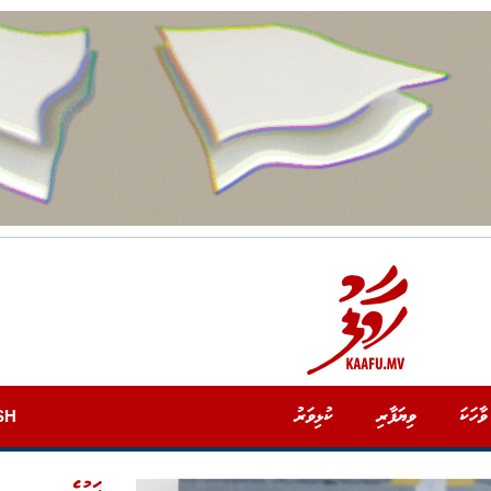
ވާހަކަ
ވިޔަފާރި
ކުޅިވަރު
SH