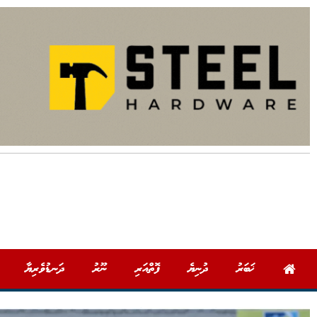
ޚަބަރު
ދުނިޔެ
ފޮތްއަރި
ނޫރު
ދަނޑުވެރިޔާ