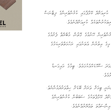
ުރިއަށްދާ ކޭމްޕްގައި ކުޅުންތެރިންގެ ފިޓްނަސް
ތަކުރުންތަކެއް ކުރިއަށްދާނެއެވެ.
ްތެރިން ހޭނުމުގެ ގޮތުން، މުބާރާތް ފެށުމުގެ
ީގެ އިތުރުން އެތަނުގައި ރަހުމަތްތެރިކަމުގެ
ަދަ ސްކޮޑަކާއެކުގައެވެ. ޓީމުގެ މައިގަނޑު
މެވެ.
ަނީ ޓީމަށް ވަރަށް ބޮޑަށް ހިތްވަރުދެމުންނެވެ.
ްދާ ކޭމްޕްތަކުގެ ސަބަބުން ކުޅުންތެރިންގެ
ިންސައްތަ ތައްޔާރުވާނެއެވެ.