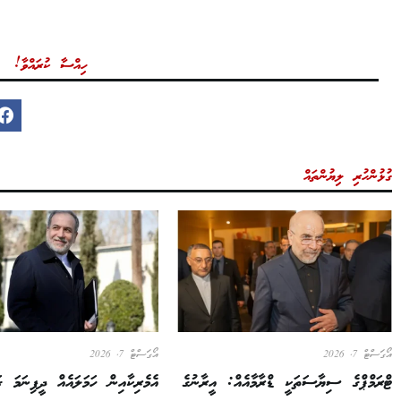
ހިއްސާ ކުރައްވާ!
ގުޅުންހުރި ލިޔުންތައް
އޯގަސްޓް 7, 2026
އޯގަސްޓް 7, 2026
ޓްރަމްޕްގެ ސިޔާސަތަކީ ޑްރާމާއެއް: އީރާނުގެ
އެމެރިކާއިން ހަމަލައެއް ދީފިނަމަ ގަ