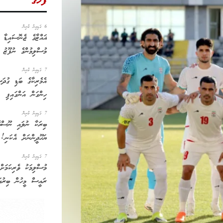
ފަހުގެ
6 ގަޑިއިރު ކުރިން
ޣައްޒާގެ ޖެނޮސައިޑާ 
މުސްލިމުންގެ ނުފޫޒު
7 ގަޑިއިރު ކުރިން
އެމެރިކާގެ ބަޑި ގުދަ
ހިންގަން އަންގައިފި
7 ގަޑިއިރު ކުރިން
ބިރަކާ ނުލައި ނޫސްވ
ޔަހޫދީންނަށް އެކަނި!
7 ގަޑިއިރު ކުރިން
މުސްލިމަކު ވެރިކަމަށް
ރައީސް މީހުން ބިރުގަނ