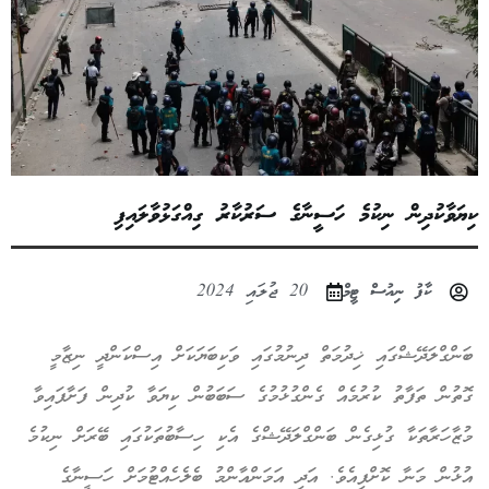
ކިޔަވާކުދިން ނިކުމެ ހަސީނާގެ ސަރުކާރު ގިއްގަޅުވާލައިފި
ކާފު ނިއުސް ޓީމް
20 ޖުލައި 2024
ބަންގްލަދޭޝްގައި ޚިދުމަތް ދިނުމުގައި ވަކިބަޔަކަށް އިސްކަންދީ ނިޒާމީ
ގޮތުން ތަފާތު ކުރުމެއް ގެންގުޅުމުގެ ސަބަބުން ކިޔަވާ ކުދިން ފަށާފައިވާ
މުޒާހަރާތަކާ ގުޅިގެން ބަންގްލަދޭޝްގެ އެކި ހިސާބުތަކުގައި ބޭރަށް ނިކުމެ
އުޅުން މަނާ ކޮށްފިއެވެ. އަދި އަމަންއާންމު ބެލެހެއްޓުމަށް ހަސީނާގެ