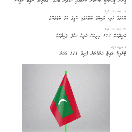
އީރާނު މީހުންނަކީ މަޝްވަރާ ކުރުމުގައި ކުޅަދާނަ ބައެއް: އެމެރިކާގެ ނާއިބް ރައީސް
14 minutes ކުރިން
ޓްރަމްޕާ ހެދި: ދުނިޔޭގެ ބާޒާރުގައި ކޮފީގެ އަގު ބޮޑުވެއްޖެ
27 minutes ކުރިން
އުރީދޫއަށް 172 މިލިޔަން ރުފިޔާ ސާފު ފައިދާއެއް
4 ގަޑިއިރު ކުރިން
ޓްރެފިކް ލައިޓް ހަރުކުރަން ފެށިތާ 111 އަހަރު