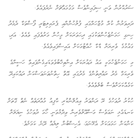
ސަރުކާރުން ވަނީ ސިފައިންވެސް މަގުމައްޗަށް ނެރެފައެވެ.
ދަރިވަރުން ކުރާ މުޒާހަރާގައި ފުލުހުންނާއި ޕެރަމިލިޓަރީ ފޯސްތަކާ ދެމެދު
ހިނގި ހަމަނުޖެހުންތަކުގައި ދިހަވަރަކަށް މީހުން މަރުވެފައި ވެއެވެ. އަދި،
ގައުމުގެ ވެރިރަށް ޑާކާ ހުއްޓުމަކަށް އައިސްފައިވެއެވެ.
މި ހަމަނުޖެހުމަކީ އައު ދައުރަކަށް އިންތިޚާބުވެވަޑައިގެންފައިވާ ހަސީނާގެ
ވެރިކަމާ މެދު ރައްޔިތުންގެ މެދުގައި އޮތް ހިތްނުތަނަވަސްކަން ދައްކައިދޭ
ކަމެއްކަމަށްވެސް ބެލެވެއެވެ.
ހުކުރު ދުވަހުގެ ރޭ ދަންވަރު އިއުލާންކުރި ކާފިއު މުއްދަތެއް ނެތް ގޮތަށް
ކަނޑައެޅި ނަމަވެސް މަސްއޫލުވެރިން ވިދާޅުވަނީ ހޯމަ ދުވަހުގެ ނިޔަލަށް
ކަންކަން ހަމައަކަށް އެޅޭނަމަ، އެހިސާބުން ލިޔެއް ދޭނެ ކަމަށެވެ.