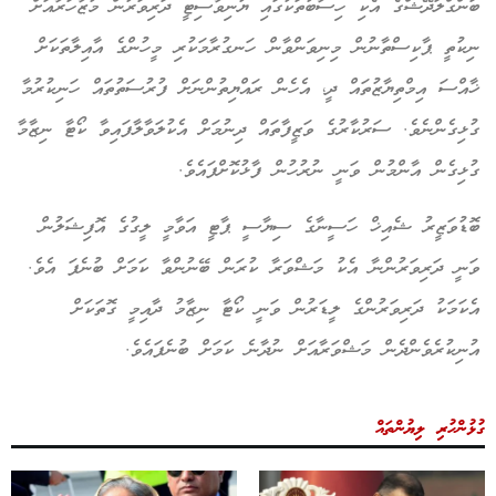
ބަންގްލަދޭޝްގެ އެކި ހިސާބުތަކުގައި ޔުނިވާސިޓީ ދަރިވަރުން މުޒާހަރާއަށް
ނިކުތީ ޕާކިސްތާނުން މިނިވަންވާން ހަނގުރާމަކުރި މީހުންގެ އާއިލާތަކަށް
ޚާއްސަ އިމްތިޔާޒުތައް ދީ، އެހެން ރައްޔިތުންނަށް ފުރުސަތުތައް ހަނިކުރުމާ
ގުޅިގެންނެވެ. ސަރުކާރުގެ ވަޒީފާތައް ދިނުމަށް އެކުލަވާލާފައިވާ ކޯޓާ ނިޒާމާ
ގުޅިގެން އާންމުން ވަނީ ނުރުހުން ފާޅުކޮށްފައެވެ.
ބޮޑުވަޒީރު ޝެއިޚް ހަސީނާގެ ސިޔާސީ ޕާޓީ އަވާމީ ލީގުގެ އޮފިޝަލުން
ވަނީ ދަރިވަރުންނާ އެކު މަޝްވަރާ ކުރަން ބޭނުންވާ ކަމަށް ބުނެފަ އެވެ.
އެކަމަކު ދަރިވަރުންގެ ލީޑަރުން ވަނީ ކޯޓާ ނިޒާމު ދާއިމީ ގޮތަކަށް
އުނިކުރެވެންދެން މަޝްވަރާއަށް ނުދާނެ ކަމަށް ބުނެފައެވެ.
ގުޅުންހުރި ލިޔުންތައް