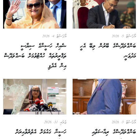
އޯގަސްޓް 5, 2026
އޯގަސްޓް 4, 2026
ބަންގްލަދޭޝްގެ ބޭރުން ލިބޭ އެހީ
ޝެއިޚް ހަސީނާގެ ސިޔާސީ
މަދުވަނީ
ތަޤްރީރުތައް ހުއްޓުވުމަށް ބަނގްލަދޭޝް
އިން އެދެފި
އޯގަސްޓް 3, 2026
ޖުލައި 31, 2026
ބަންގްލަދޭޝްގެ ރިއާސަތާއި
ހަސީނާ ގައުމަށް އެތެރެވާއިރަށް