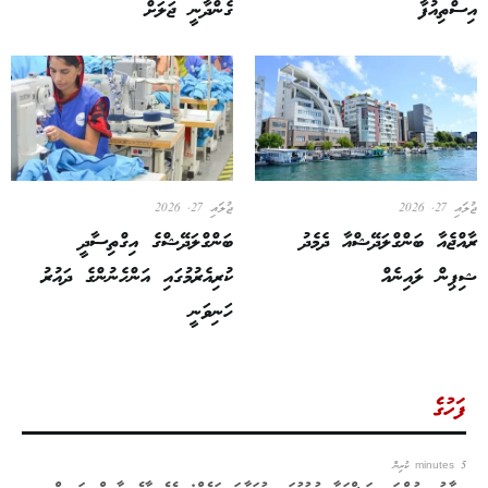
އިސްތިއުފާ
ގެންދާނީ ޖަލަށް
ޖުލައި 27, 2026
ޖުލައި 27, 2026
ރާއްޖެއާ ބަންގްލަދޭޝްއާ ދެމެދު
ބަންގްލަދޭޝްގެ އިގްތިސާދީ
ޝިޕިން ލައިނެއް
ކުރިއެރުމުގައި އަންހެނުންގެ ދައުރު
ހަނިވަނީ
ފަހުގެ
5 minutes ކުރިން