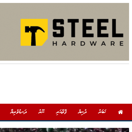
ޚަބަރު
ދުނިޔެ
ފޮތްއަރި
ނޫރު
ދަނޑުވެރިޔާ