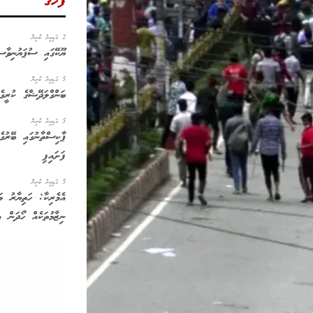
ފަހުގެ
2 ގަޑިއިރު ކުރިން
ޔޫކޭގައި ސުޕަޔުނިވާސި
5 ގަޑިއިރު ކުރިން
ބަންގްލަދޭޝްގެ ކުރީގެ
5 ގަޑިއިރު ކުރިން
ޕާކިސްތާނުގައި ބޭރުގެ
ފަށައިފި
5 ގަޑިއިރު ކުރިން
އެމެރިކާ: ހަތިޔާރު މަ
ނިޒާމުތަކެއް ހޯދަން އ