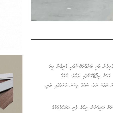
ިގެން މުޅި ބަންގްލަދޭޝްގައި ފެށިގެން ދިޔަ
ވަހު 232 މީހުން މަރުވެފައިވާ ކަމަށް ރިޕޯޓްކޮށްފައި ވެއެވެ. ޑާކާގެ
ަ ދުވަހު އެވެ. ބައެއް މީހުން މަރުވެފައި ވަނީ
ތުކުރުމާ ދެކޮޅަށް ދަރިވަރުން ނިކުމެ ފެށި ހަރަކާތްތަކުގެ