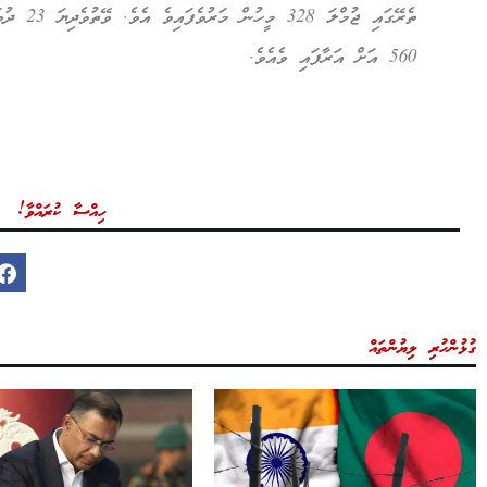
ތެރޭގައި ޖ
560 އަށް އަރާފައި ވެއެވެ.
ހިއްސާ ކުރައްވާ!
ގުޅުންހުރި ލިޔުންތައް