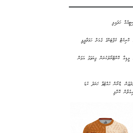
ޓީއެއް ހަދައިފި
 ކްރިކެޓް ކެޕްޓަންގެ ގެއަށް ހަމަލާދީފި
 މީޑިއާ ކޮންޓްރޯލުކުރަން ފިޔަވަޅު އަޅަަން
ދުވުން، ޑްރޯން ހުއްޓުވާ ޚަރަދު ކުޑަ
ިއުލާން ކޮށްފި