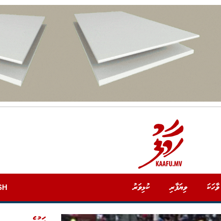
ވާހަކަ
ވިޔަފާރި
ކުޅިވަރު
SH