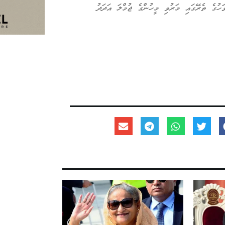
ުމްލަ 328 މީހުން މަރުވެފައިވެ އެވެ. ވޭތުވެދިޔަ 23 ދުވަހުގެ ތެރޭގައި މަރުވި މީހުންގެ ޖުމްލަ އަދަދު