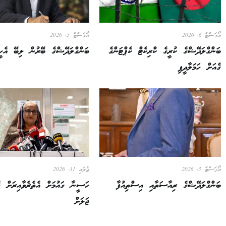
އޯގަސްޓް 6, 2026
އޯގަސްޓް 5, 2026
ބަންގްލަދޭޝްގެ ކުރީގެ ކްރިކެޓް ކެޕްޓަންގެ
ބަންގްލަދޭޝްގެ ބޭރުން ލިބޭ އެހީ
ގެއަށް ހަމަލާދީފި
އޯގަސްޓް 3, 2026
ޖުލައި 31, 2026
ބަންގްލަދޭޝްގެ ރިއާސަތާއި އިސްތިއުފާ
ހަސީނާ ގައުމަށް އެތެރެވާއިރަށް ގެ
ޖަލަށް