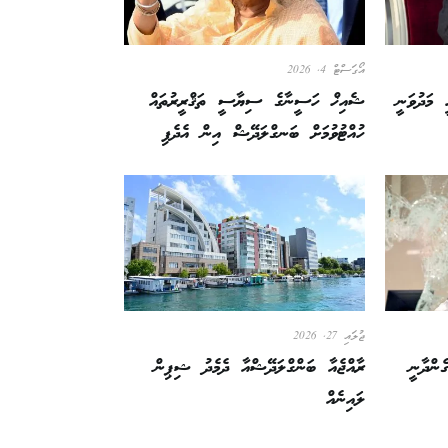
އޯގަސްޓް 4, 2026
 މަދުވަނީ
ޝެއިޚް ހަސީނާގެ ސިޔާސީ ތަޤްރީރުތައް
ހުއްޓުވުމަށް ބަނގްލަދޭޝް އިން އެދެފި
ޖުލައި 27, 2026
ންދާނީ
ރާއްޖެއާ ބަންގްލަދޭޝްއާ ދެމެދު ޝިޕިން
ލައިނެއް