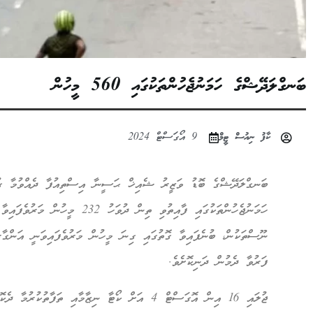
ބަނގްލަދޭޝްގެ ހަމަނުޖެހުންތަކުގައި 560 މީހުން
ކާފު ނިއުސް ޓީމް
9 އޯގަސްޓް 2024
ބަނގްލަދޭޝްގެ ބޮޑު ވަޒީރު ޝެއިޚް ޙަސީނާ އިސްތިއުފާ ދެއްވުމާ ގުޅ
ހަމަނުޖެހުންތަކުގައި ފާއިތުވި ތިން ދު
ނޫސްތަކުން، ބުނެފައިވާ ގޮތުގައި ގިނަ މީހުން މަރުވެފައިވަނީ އަންގާރ
ފަރުވާ ދެމުން ދަނިކޮށެވެ.
ޖުލައި 16 އިން އޮގަސްޓް 4 އަށް ކޯޓާ ނިޒާމާއި ތަފާ