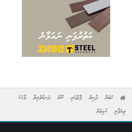
ޚަބަރު
ދުނިޔެ
ފޮތްއަރި
ނޫރު
ދަނޑުވެރިޔާ
ވާހަކަ
ވިޔަފާރި
ކުޅިވަރު