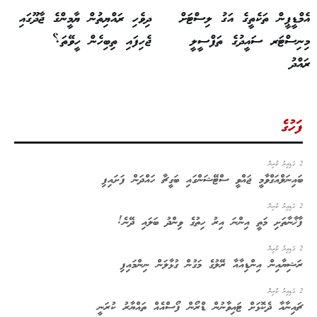
އެމްޑީޕީން ތަކެތީގެ އަގު ލިސްޓަށް
ދިވެހި ރައްޔިތުން ޔާމީންގެ ޖާދޫގައި
މިނިސްޓަރ ސައީދުގެ ތަފްސީލީ
ޖެހިފައި ތިބިހެން ހީވޭތަ؟
ރައްދު
ފަހުގެ
2 ގަޑިއިރު ކުރިން
ބައިނަލްއަގްވާމީ ޖައްވީ ސްޓޭޝަންގައި ބަގީޗާ ހައްދަން ފަށައިފި
2 ގަޑިއިރު ކުރިން
ފާޚާނާތަށި މަތީ އިންނަ އިރު ހިތުގެ ވިންދު ބަލައި ދޭނެ!
2 ގަޑިއިރު ކުރިން
ރަޝިޔާއިން އިންޑިއާއާ ރޭލުގެ މަގުން ގުޅާލަން ނިންމައިފި
2 ގަޑިއިރު ކުރިން
ޗައިނާއާ ދެކޮޅަށް ޓައިވާނުން ޑްރޯން ފޯސްއެއް ތައްޔާރު ކުރަނީ