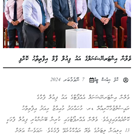
ވެލާނާ އިންޓަރނޭޝަނަލްގެ އައު ފިއުލް ފާމް އިފްތިތާޙު ކޮށްފި
ކާފު ނިއުސް ޓީމް
7 ނޮވެމްބަރ 2024
ވެލާނާ އިންޓަރނޭޝަނަލް އެއާޕޯޓްގެ އައު ފިއުލް ފާމްގެ
ރައީސުލްޖުމްހޫރިއްޔާ ޑރ. މުޙައްމަދު މުޢިއްޒު މިއަދު އިފްތިތާޙު
ކޮށްދެއްވައިފިއެވެ. ވެލާނާ އެއާރޕޯޓުގައި ކުރިން ބޭނުންކުރި ފިއުލް ފާމަކީ
13 މިލިއަން ލީޓަރުގެ ތެޔޮ ރައްކާކުރެވޭ ފާމެކެވެ. ނަމަވެސް އަލަށް