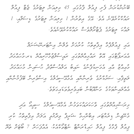
ބޭނުންކުރަން ފެށި ފިއުލް ފާމުގައި 45 މިލިއަން ލީޓަރުގެ ޖެޓް ފިއުލް
ރައްކާކުރެވޭނެ އެވެ. އޭގެ އިތުރުން 1 މިލިއަން ލީޓަރުގެ ޑީސަލާއި، 1
ލައްކަ ލީޓަރުގެ ޕެޓްރޯލްވެސް ރައްކާކުރެވޭނެއެވެ.
އައި ފިއުލްފާމް އިފްތިތާޙު ކުރުމަށް ވެލާނާ އިންޓަރނޭޝަނަލް
އެއަރޕޯޓްގައި އޮތް ރައްމިއްޔާތުގައި ރައީސުލްޖުމްހޫރިއްޔާ ޑރ.މުޙައްމަދު
މުޢިއްޒު އާއި އެމަނިކުފާނުގެ ނައިބު އަލްއުސްތާޛު ޙުސައިން މުޙައްމަދު
ލަތީފާއި، ސަރުކާރުގެ ވެރިންނާއި އެމްއޭސީއެލްގެ އިސްވެރިން ބޭފުޅުންނާއި
އެއާލައިންތަކުގެ މަންދޫބުން ބައިވެރިވެވަޑައިގަތެވެ.
މިރަސްމިއްޔާތުގައި ވާހަކަދައްކަވަމުން އެމްއޭސީއެލްގެ ސީއީއޯ އަދި
މެނޭޖިން ޑިރެކްޓަރ އިބްރާޙިމް ޝަރީފް ވިދާޅުވީ އަލަށް އިފްތިތާޙު ކުރި
ފިއުލް ފާމްގެ ފިއުލް ހައިޑްރަންޓް ނެޓްވޯކާއެކު، އެއްފަހަރާ 7 ބޯޓަށް ތެޔޮ