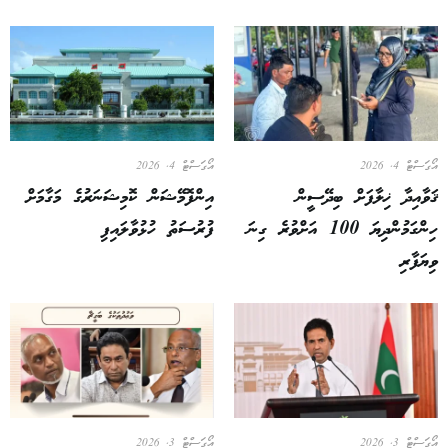
އޯގަސްޓް 4, 2026
އޯގަސްޓް 4, 2026
ޤަވާއިދާ ޚިލާފަށް ބިދޭސީން
އިންފޮމޭޝަން ކޮމިޝަނަރުގެ މަގާމަށް
ހިންގަމުންދިޔަ 100 އަށްވުރެ ގިނަ
ފުރުސަތު ހުޅުވާލައިފި
ވިޔަފާރި
އޯގަސްޓް 3, 2026
އޯގަސްޓް 3, 2026