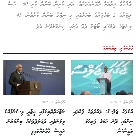
އެޅުމުގެ ޚިދުމަތް ދެވޭނެކަމަށެވެ. އަދި ކުރިން ބޭނުން ކުރި 60 ހާސް
ލީޓަރުގެ 2 ބައުޒަރުގެ ބަދަލުގައި މި ނިޒާމު ބޭނުން ކުރުމުން، 45
މިނެޓްގެ ތެރޭގައި ބޯޓަށް ތެއޮ އަޅައި ނިންމާލެވޭނެ އެވެ.
ގުޅުންހުރި ލިޔުންތައް
އޯގަސްޓް 6, 2026
އޯގަސްޓް 5, 2026
އުކުޅަހު ޖަލްސާ: ވައުދުތައް ފުއްދައި
ނަޒާހަތްތެރިކަމާއި އީޖާދީ ވިސްނުމާއެކު
ނިންމައި ދޭނެ ކަމުގެ ފުރިހަމަ
ވިލުންތެރި ދައުލަތްތަކެއް ބިނާކުރަން
ޔަގީންކަން
ރައީސް ގޮވާލައްވައިފި