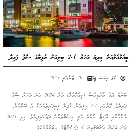
ބީއެމްއެލްއަށް މިދިޔަ އަހަރު 2.1 ބިލިއަން ރުފިޔާގެ ސާފު ފައިދާ
ކާފު ނިއުސް ޓީމް
29 ޖެނުއަރީ 2025
ބޭންކް އޮފް މޯލްޑިވްސް (ބީއެމްއެލް) އަށް 2024 ވަނަ އަހަރު ސާފު
ފައިދާގެ ގޮތުގައި 2.1 ބިލިއަން ރުފިޔާ ލިބިފައިވާކަމަށް އެ ބޭންކުން
އާންމުކުރި އޮޑިޓް ނުކުރާ މާލީ ހިސާބުތަކުން ދައްކައިފިއެވެ. މިއީ 2023
ވަނަ އަހަރާ އަޅާބަލާއިރު 4 ޕަސެންޓުގެ އިތުރުވުމެކެވެ.