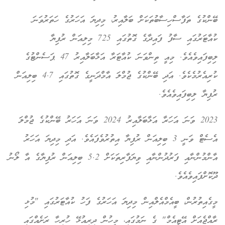
ބޭންކުގެ ތަފާސްހިސާބުތަކަށް ބަލާއިރު، މިދިޔަ އަހަރުގެ ހަތަރުވަނަ
ކުއާޓަރުގައި ސާފު ފައިދާގެ ގޮތުގައި 725 މިލިއަން ރުފިޔާ
ލިބިފައިވެއެވެ. މިއީ ތިންވަނަ ކުއާޓަރާ އަޅާބަލާއިރު 47 ޕަސެންޓުގެ
ކުރިއެރުމެކެވެ. އަދި ބޭންކުގެ ޖުމްލަ އާމްދަނީގެ ގޮތުގައި 4.7 ބިލިއަން
ރުފިޔާ ލިބިފައިވެއެވެ.
2023 ވަނަ އަހަރާ އަޅާބަލާއިރު 2024 ވަނަ އަހަރު ބޭންކުގެ ޖުމްލަ
އެސެޓް ވަނީ 3 ބިލިއަން ރުފިޔާ އިތުރުވެފައެވެ. އަދި މިދިޔަ އަހަރު
އާންމުންނާއި ފަރުދުންނާއި ވިޔަފާރިތަކަށް 5.2 ބިލިއަން ރުފިޔާގެ އާ ލޯނު
ދޫކޮށްފައިވެއެވެ.
މީގެއިތުރުން، ބީއެމްއެލްއިން މިދިޔަ އަހަރުގެ ފަހު ކުއާޓަރުގައި "މުޅި
ރާއްޖެއަށް އޭޓީއެމް" ގެ ނަމުގައި، މީހުން ދިރިއުޅޭ ހުރިހާ ރަށެއްގައި