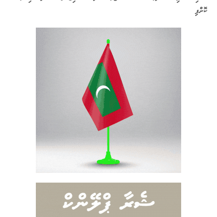
ކޮށްފި