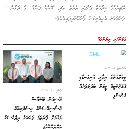
އޭޓީއެމްގެ ޚިދުމަތް ފަށާފައި ވެއެވެ. އަދި "ބޭންކް ފަންޑު" ގެ ދަށުން 5
ފަރާތަކަށް އެހީތެރިކަން ފޯރުކޮށްދީފައިވެއެވެ.
ގުޅުންހުރި ލިޔުންތައް
އޯގަސްޓް 4, 2026
ބީއެމްއެލްގެ އިދާރީ އޮނިގަނޑާއި
އެގްޒެކްޓިވް ޓީމަށް ބަދަލުތަކެއް
ޖުލައި 31, 2026
ގެނެސްފި
އޭޝިއަން ބޭންކާސް
އެސޯސިއޭޝަންގެ އިސްވެރިޔާގެ
މަގާމަށް ފުރަތަމަ ފަހަރަށް ދިވެއްސަކު
އައްޔަންކޮށްފި