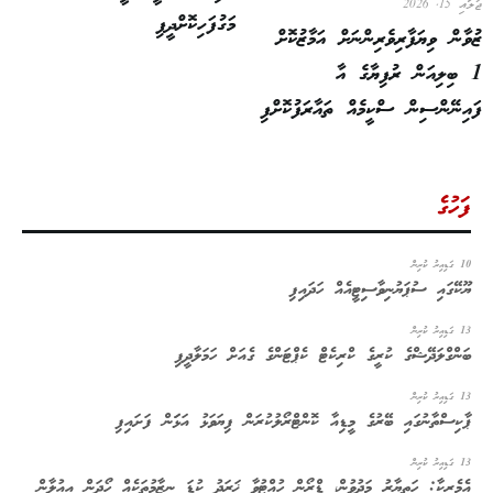
ޖުލައި 15, 2026
މަގުފަހިކޮށްދީފި
ޒުވާން ވިޔަފާރިވެރިންނަށް އަމާޒުކޮށް
1 ބިލިއަން ރުފިޔާގެ އާ
ފައިނޭންސިން ސްކީމެއް ތައާރަފުކޮށްފި
ފަހުގެ
10 ގަޑިއިރު ކުރިން
ޔޫކޭގައި ސުޕަޔުނިވާސިޓީއެއް ހަދައިފި
13 ގަޑިއިރު ކުރިން
ބަންގްލަދޭޝްގެ ކުރީގެ ކްރިކެޓް ކެޕްޓަންގެ ގެއަށް ހަމަލާދީފި
13 ގަޑިއިރު ކުރިން
ޕާކިސްތާނުގައި ބޭރުގެ މީޑިއާ ކޮންޓްރޯލުކުރަން ފިޔަވަޅު އަޅަަން ފަށައިފި
13 ގަޑިއިރު ކުރިން
އެމެރިކާ: ހަތިޔާރު މަދުވުން، ޑްރޯން ހުއްޓުވާ ޚަރަދު ކުޑަ ނިޒާމުތަކެއް ހޯދަން އިއުލާން