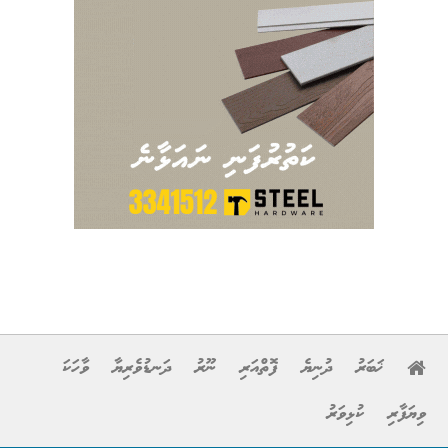
ޚަބަރު
ދުނިޔެ
ފޮތްއަރި
ނޫރު
ދަނޑުވެރިޔާ
ވާހަކަ
ވިޔަފާރި
ކުޅިވަރު