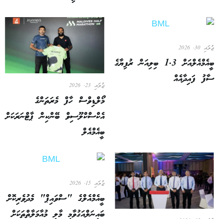
ޖުލައި 30, 2026
ބީއެމްއެލްއަށް 1.3 ބިލިއަން ރުފިޔާގެ
ސާފު ފައިދާއެއް
ޖުލައި 23, 2026
މޯލްޑިވްސް ހާފް މެރަތަންގެ
އެކްސްކްލޫސިވް ބޭންކިން ޕާޓްނަރަކަށް
ބީއެމްއެލް
ޖުލައި 15, 2026
ބީއެމްއެލްގެ "ސްވައިޕް" މެދުވެރިކޮށް
ބައިނަލްއަގުވާމީ މާލީ މުއާމަލާތްތަކަށް