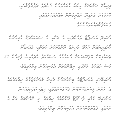
ދިރިއުޅޭ ރަށްރަށަށް މިހާރު ކުރައްވަމުން ގެންދަވާ ދަތުރުފުޅުގައި،
ކޮޅުމަޑުލު ގުރައިދޫ ރައްޔިތުންނާ ބައްދަލުކުރައްވައި
ވާހަކަފުޅުދައްކަވަމުންނެވެ.
ގުރައިދޫ އެއަރޕޯޓު ވެގެންދާނީ، އެ ރަށާއި އެ ސަރަހައްދަށް ކުރިއެރުން
ހޯދައިދިނުމަށް ހުޅުވޭ މުހިންމު ދޮރާއްޓަކަށް ކަމަށާއި، އެއަރޕޯޓު
ތަރައްޤީކޮށް އޮޕަރޭޝަނަށް ގެނައުމުގެ މަސައްކަތް މާދަމާއިން ފެށިގެން 22
މަސް ދުވަހުގެ ތެރޭގައި ނިމޭނޭކަމަށް އެމަނިކުފާނު ވިދާޅުވިއެވެ.
ގުރައިދޫގައި އެއަރޕޯޓެއް ބިނާކުރަމުން ދާއިރު ލާމަރުކަޒުކުރާ ޚިދުމަތްތައް
އެ ރަށުން ލިބެންޖެހޭނޭކަން ފާހަގަކުރައްވައި، ދިވެހިރައްޔިތެއްކަން
އަންގައިދޭ ކާޑާއި ޕާސްޕޯޓު ދޫކުރުމުގެ ޚިދުމަތް، މި ނޮވެންބަރު މަހު އެ
ރަށުގައި ފައްޓަވާނޭކަމަށް އެމަނިކުފާނު ވިދާޅުވިއެވެ.