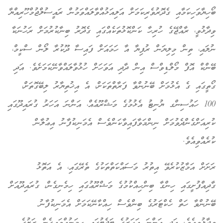
ބޯހިޔާވަހިކަމާއި ގެދޮރުވެރިކަމަށް އަލިއަޅުއްވާލައްވަމުން ރައީސުލްޖުމްހޫރިއްޔާ
ވިދާޅުވީ، ރާއްޖޭގެ ހުރިހާ ކަންކޮޅުތަކެއްގައި ގެދޮރު ބިނާކުރުމަށް ރަހުނަކާ
ނުލައި، ތިން މިލިޔަން ރުފިޔާ އާ ހަމައަށް ފައިސާ ދޫކުރާ ލޯން ސްކީމް،
ބޭންކް އޮފް މޯލްޑިވްސް އިން ދާދި އަވަހަށް ހުޅުވާލައްވާނޭކަމަށެވެ. އަދި
ގޯތީގައި ގެ އެޅުމަށް ބޭނުންވާ ފަރާތްތަކަށް، އެ އިޚުތިޔާރު ލިބޭގޮތަށް،
100 ހައުސިންގ ޔުނިޓު އެޅުމުގެ މަޝްރޫޢެއް، އަންނަ އަހަރު ގުރައިދޫގައި
ކުރިއަށްގެންދެވުމަށް ނިންމަވާފައިވާކަންވެސް އެމަނިކުފާނު އިޢުލާން
ކުރެއްވިއެވެ.
ރަށަށް އަމާޒުކުރެވޭ އިތުރު މަސައްކަތްތަކުގެ ތެރޭގައި، އެ އަތޮޅު
ގާދިއްފުށީގައި ހިންގާ ބިންހިއްކުމުގެ މަޝްރޫޢުގައި ހިމެނިގެން، ގުރައިދޫއަށް
ބޭނުންވާ ހަތް ހެކްޓަރުގެ ބިންވެސް ހިއްކާނޭކަމަށް އެމަނިކުފާނު
ވިދާޅުވިއެވެ. އަދި އަންނަ އަހަރުގެ ބަޖެޓުގައި ހިމަނުއްވައިގެން ރަށުގެ