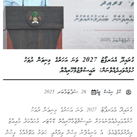
ގުރައިދޫ އެއަރޕޯޓު 2027 ވަނަ އަހަރުގެ މިނިވަން ދުވަހު
ހުޅުއްވައިދެއްވާނަން: ރައީސުލްޖުމްހޫރިއްޔާ
ކާފު ނިއުސް ޓީމް
26 ސެޕްޓެމްބަރ 2025
ގުރައިދޫ އެއަރޕޯޓު، 2027 ވަނަ އަހަރުގެ މިނިވަން ދުވަހު
ހުޅުއްވައިދެއްވާނެކަމަށް ރައީސުލްޖުމްހޫރިއްޔާ ޑޮކްޓަރ މުޙައްމަދު މުޢިއްޒު
ވިދާޅުވެއްޖެއެވެ. އެ މަނިކުފާނު މިހެން ވިދާޅުވީ، ހަތަރު އަތޮޅެއްގެ މީހުން