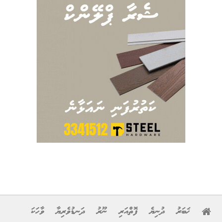
ޚަބަރު
ދުނިޔެ
ފޮތްއަރި
ނޫރު
ދަނޑުވެރިޔާ
ވާހަކަ