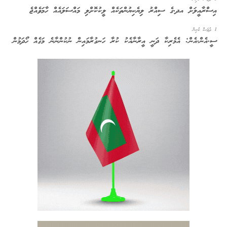
އިސްރާއީލަށް އދ.ގެ ސިއްރު ލިޔެކިޔުންތަކެއް ލީކުކޮށްލި މައްސަލައެއް ހާމަވެއްޖެ
1 ދުވަސް ކުރިން
ސީ.އެން.އެން: އެމެރިކާ ދަނީ އީރާނާއެކު ކުރާ ހަނގުރާމައިން ނުކުންނާނެ މަގެއް ހޯދަމުން