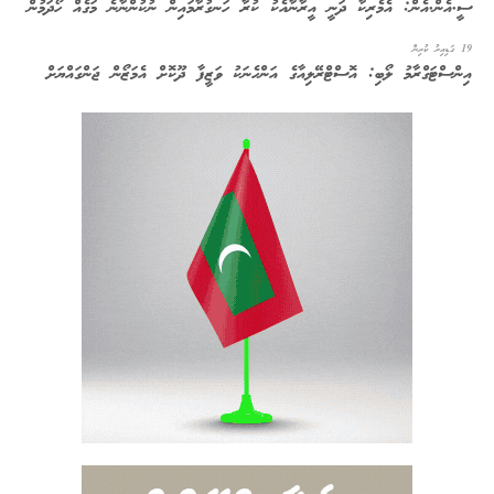
ސީ.އެން.އެން: އެމެރިކާ ދަނީ އީރާނާއެކު ކުރާ ހަނގުރާމައިން ނުކުންނާނެ މަގެއް ހޯދަމުން
19 ގަޑިއިރު ކުރިން
އިންސްޓަގްރާމު ލޯބި: އޮސްޓްރޭލިއާގެ އަންހެނަކު ވަޒީފާ ދޫކޮށް އެމަޒޯން ޖަންގައްޔަށް