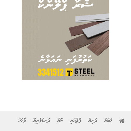
ޚަބަރު
ދުނިޔެ
ފޮތްއަރި
ނޫރު
ދަނޑުވެރިޔާ
ވާހަކަ