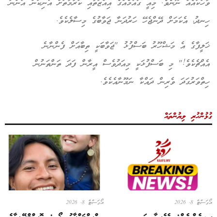
ވާހަކައެއް ނޫނެވެ. މިއީ ގައުމެއްގެ އިއްޒަތާއި ކަރާމާތަށް އުނިކަން އަންނަ
ހިނދު، އެކަމަށް ދޭންޖެހޭ ހަރުދަނާ ޖަވާބުގެ މިސާލެކެވެ.
ޚަލީފާގެ އެ މަޝްހޫރު ބަސްފުޅު "ޖަވާބަކީ ތިބާއަށް ފެންނާނެ
އެއްޗެކެވެ!" މި ބަސްފުޅަކީ މިއަދުވެސް އީރާން ފަދަ ތަންތަނުން
ހިތްވަރުގަދަ ވެރިން ދައްކާ ނަމޫނާއެކެވެ.
ގުޅުންހުރި ލިޔުންތައް
އޯގަސްޓް 8, 2026
އޯގަސްޓް 8, 2026