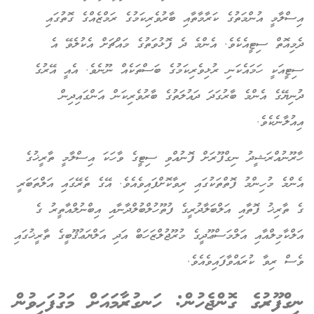
އިސްލާމީ އުންމަތުގެ ކަރާމާތާއި ބާރުވެރިކަމުގެ ރަމްޒެއްގެ ގޮތުގައި
ދެމިއޮތް ސިޓީއެކެވެ. އެންމެ ދެ ފޮޅުވަތުގެ މައްޗަށް އެކުލެވޭ އެ
ސިޓީއަކީ ހަމައެކަނި ރުޅިވެރިކަމުގެ ބަސްތަކެއް ނޫނެވެ. އެއީ އޭރުގެ
ދުނިޔޭގެ އެންމެ ބާރުގަދަ ދައުލަތުގެ ބާރުވެރިކަން އަންގައިދިން
އިއުލާނެކެވެ.
ހާރޫނުއްރަޝީދު ނިގްފޫރަށް ފޮނުއްވި ސިޓީގެ ވާހަކަ އިސްލާމީ ތާރީޚުގެ
އެންމެ މުހިންމު ފޮތްތަކުގައި ރިވާކޮށްފައިވެއެވެ. އޭގެ ތެރޭގައި އަލްތަބަރީ
ގެ ތާރިޚު ފޮތާއި އަލްބަލާދުރީގެ ފުތޫހުލްބުލްދާނާއި އިބްނުލްއާތީރު ގެ
އަލްކާމިލްއާއި އަލްމަސްޢޫދީގެ މުރޫޖުލްޒަހަބް އަދި އަލްޔަޢުޤޫބީގެ ތާރީޚުގައި
ވެސް ރިވާ ކުރައްވާފައިވެއެވެ.
ނިގްފޫރުގެ ގޮންޖެހުން: ހަނގުރާމައަށް މަގުފަހިވުން