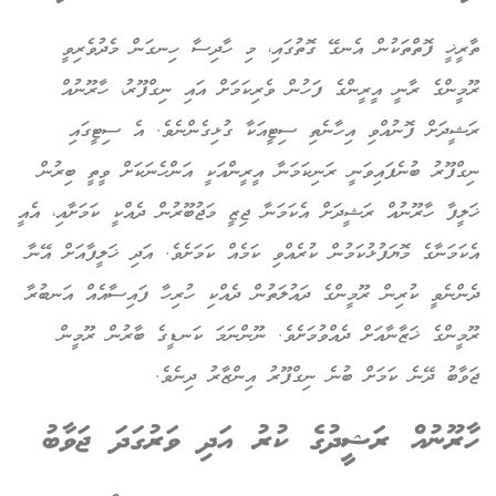
ތާރީޚީ ފޮތްތަކުން އެނގޭ ގޮތުގައި، މި ހާދިސާ ހިނގަން މެދުވެރިވީ
ރޫމީންގެ ރާނީ އީރީންގެ ފަހުން ވެރިކަމަށް އައި ނިގްފޫރު، ހާރޫނުއް
ރަޝީދަށް ފޮނުއްވި އިހާނެތި ސިޓީއަކާ ގުޅިގެންނެވެ. އެ ސިޓީގައި
ނިގްފޫރު ބުނެފައިވަނީ ރަނިކަމަނާ އީރީންއަކީ އަންހެނަކަށް ވީތީ ބިރުން
ޚަލީފާ ހާރޫނުއް ރަޝީދަށް އެކަމަނާ ޖިޒީ މަޖުބޫރުން ދެއްކީ ކަމަށާއި، އެއީ
އެކަމަނާގެ މޮޔަފުޅުކަމުން ކުރެއްވި ކަމެއް ކަމަށެވެ. އަދި ޚަލީފާއަށް އޭނާ
ދެންނެވީ ކުރިން ރޫމީންގެ ދައުލަތުން ދެއްކި ހުރިހާ ފައިސާއެއް އަނބުރާ
ރޫމީންގެ ޚަޒާނާއަށް ދެއްވުމަށެވެ. ނޫންނަމަ ކަނޑީގެ ބާރުން ރޫމީން
ޖަވާބު ދޭނެ ކަމަށް ބުނެ ނިގްފޫރު އިންޒާރު ދިނެވެ.
ހާރޫނުއް ރަޝީދުގެ ކުރު އަދި ވަރުގަދަ ޖަވާބު