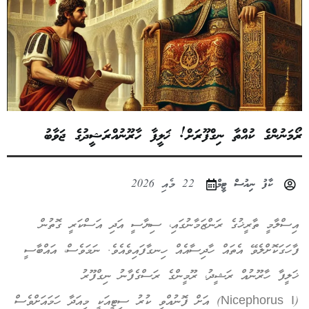
ރޯމަނުންގެ ކުއްތާ ނިގްފޫރަށް! ޚަލީފާ ހާރޫނުއްރަޝީދުގެ ޖަވާބު
ކާފު ނިއުސް ޓީމް
22 މެއި 2026
އިސްލާމީ ތާރީޚުގެ ރަންޒަމާނުގައި، ސިޔާސީ އަދި އަސްކަރީ ގޮތުން
ފާހަގަކޮށްލެވޭ އެތައް ހާދިސާއެއް ހިނގާފައިވެއެވެ. ނަމަވެސް، އައްބާސީ
ޚަލީފާ ހާރޫނުއް ރަޝީދު، ރޫމީންގެ ރަސްގެފާނު ނިގްފޫރު
(Nicephorus I) އަށް ފޮނުއްވި ކުރު ސިޓީއަކީ މިއަދާ ހަމައަށްވެސް