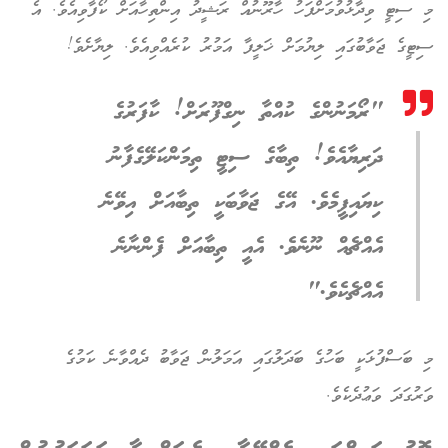
މި ސިޓީ ވިދާޅުވުމަށްފަހު ހާރޫނުއް ރަޝީދު އިންތިހާއަށް ކޯފާވިއެވެ. އެ
ސިޓީގެ ޖަވާބުގައި ލިޔުމަށް ޚަލީފާ އަމުރު ކުރެއްވިއެވެ. ލިޔާށެވެ!
"ރޯމަނުންގެ ކުއްތާ ނިގްފޫރަށް! ކާފަރުގެ
ދަރިޔާއެވެ! ތިބާގެ ސިޓީ ތިމަންކަލޭގެފާނު
ކިޔައިފީމެވެ. އޭގެ ޖަވާބަކީ ތިބާއަށް އިވޭނެ
އެއްޗެއް ނޫނެވެ. އެއީ ތިބާއަށް ފެންނާނެ
އެއްޗެކެވެ."
މި ބަސްފުޅަކީ ބަހުގެ ބަދަލުގައި އަމަލުން ޖަވާބު ދެއްވާނެ ކަމުގެ
ވަރުގަދަ ވަޢުދެކެވެ.