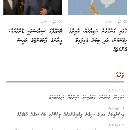
އޯގަސްޓް 7, 2026
އޯގަސްޓް 7, 2026
ގޭގައި ގެންގުޅުނު ހަތިޔާރެއް، އާއިލާގެ
ޓްރަމްޕްގެ ސިޔާސަތަކީ ޑްރާމާއެއް:
ހިމޭންކަން، އަދި ބިމަށް އެޅިފައިވާ
އީރާނުގެ ޕާލަމެންޓްގެ ރައީސް
އުންޑަތައް
ފަހުގެ
14 ގަޑިއިރު ކުރިން
އެމެރިކާގެ މަނަވަރުގެ ފަޅުވެރިންގެ އާއިލާތައް ރުޅިގަދަވެއްޖެ
14 ގަޑިއިރު ކުރިން
އިސްރާއީލަށް އދ.ގެ ސިއްރު ލިޔެކިޔުންތަކެއް ލީކުކޮށްލި މައްސަލައެއް ހާމަވެއްޖެ
15 ގަޑިއިރު ކުރިން