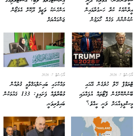
ސީ.އެން.އެން: އެމެރިކާ ދަނީ
އިންސްޓަގްރާމު ލޯބި: އޮސްޓްރޭލިއާގެ
އީރާނާއެކު ކުރާ ހަނގުރާމައިން
އަންހެނަކު ވަޒީފާ ދޫކޮށް އެމަޒޯން
ނުކުންނާނެ މަގެއް ހޯދަމުން
ޖަންގައްޔަށް
އޯގަސްޓް 7, 2026
އޯގަސްޓް 7, 2026
ޓްރަމްޕް ހޭލާ ހުރެގެން އޭއައި
މައްކާގައި ބައިނަލްއަޤްވާމީ ޤުރުއާން
ބޭނުންކޮށްގެން ފޮޓޯތައް އުފައްދައި
މުބާރާތެއް ފަށައިފި: 133 ޤައުމަކުން
މީސްމީޑިއާއަށް ލަނީ ކީއްވެ؟
ބައިވެރިވަނީ