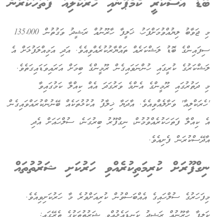
ބޮޑު އަސްކަރީ ކެމްޕޭނާއި ހެރަކްލިއާ ފަތަހަކުރުން
މި ޖަވާބު ލިޔުއްވުމަށްފަހު، ޚަލީފާ ހާރޫނުއް ރަޝީދު ވަގުތުން 135،000
ސިފައިންގެ ބޮޑު ލަޝްކަރެއް ތައްޔާރުކުރެއްވިއެވެ. އަދި އަމިއްލަފުޅަށް އެ
ލަޝްކަރުގެ ކުރީގައި ހުންނަވައިގެން ރޫމީންގެ ބިމަށް އަރައިވަޑައިގަތެވެ.
މި ދަތުރުގައި ރޫމީންގެ އެންމެ ވަރުގަދަ އެއް ކިއްލާ ކަމުގައިވާ
'ހެރަކްލިއާ' ވަށާލެއްވިއެވެ. އާދަޔާ ޚިލާފު އުކުޅުތަކެއް ބޭނުންކުރައްވައިގެން
އެ ކިއްލާ ފަތަހަކުރެއްވުމުން، ނިގްފޫރު ބިރުގަނެ، ސުލްހައަށް އެދި
އާދޭސްކުރަން ފެށިއެވެ.
ނިގްފޫރަށް ކުރިމަތިކުރެއްވި ހަރުކަށި ޝަރުތުތައް
މިފަހަރުގެ ސުލްހައިގެ އެއްބަސްވުން ކުރިއަށްވުރެ މާ ހަރުކަށިވިއެވެ.
ކަލީފާ ހާރޫނުއް ރަޝީދު ކަނޑައެޅުއްވި ޝަރުތުތަކުގެ ތެރޭގައި: