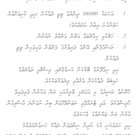
. އަހަރަކު 300،000 ދީނާރުގެ ޖިޒީ ދެއްކުން (މިއީ ކުރިއަށްވުރެ
ހަތަރުގުނަ އިތުރު އަދަދެކެވެ).
. ހަލާކުވި ކިއްލާތައް އަލުން މަރާމާތު ނުކުރުން.
. ރަސްގެފާނާއި އޭނާގެ ދަރިފުޅުގެ ފަރާތުން ވަކިވަކިން ޖިޒީ
ދެއްކުން.
މިއީ ނިގްފޫރުގެ ބޮޑާކަން ކަނޑުވާލައި، އިސްލާމީ ދައުލަތުގެ
ހައިބަތު ދެއްކުމަށް އެޅުއްވި ފިޔަވަޅުތަކެކެވެ.
ހާރޫނުއް ރަޝީދުގެ މި އަމަލަކީ ތާރީޚުގައި ރަން އަކުރުން ފެވިފައިވާ
ހާދިސާއެކެވެ. އެއީ ޓްރަމްޕާއި ނަތަންޔާހޫއަށް ބިރު ނުގަންނަ މުސްލިމުން
އުޅުނު ރަން ޒަމާނެއްގެ ވާހަކައެވެ.
މިއީ ހަމައެކަނި ކުޑަ ކުދިން ނިންދަވަން ދައްކާ ހަނގުރާމައެއްގެ