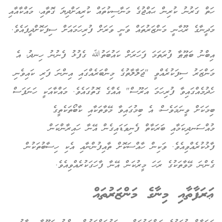
ހަތް ގަރުނު ކުރިން ޙައްޖުގެ މަނާސިކުތައް ކުރިއަށްދިޔަ ގޮތާއި، މައްކާއާއި
މަދީނާގެ ރޫޙާނީ މަންޒަރުތައް ވަނީ ވަރަށް ފުރިހަމައަށް ސިފަކޮށްދީފައެވެ.
އިބްނު ބަޠޫޠާ ފުރަތަމަ ފަހަރަށް ކައުބަތުﷲ ގެފުޅު ފެނުނު ހިނދު، އެ
މަންޒަރު ސިފަކުރެއްވީ "ޖަލާލާތުގެ މިންބަރެއްގައި އިންނަ ފަރި ކައިވެނި
ހެދުމެއްގައިވާ ފުރިހަމަ އަރޫސް" އެއްގެ ގޮތުގައެވެ. މައްކާއަކީ ހަނަފަސް
ބިމަކަށް ވީނަމަވެސް، އެ ބިމުގައިވާ މޭވާތަކާއި ކާބޯތަކެތީގެ
މުއްސަނދިކަމާއި ބަރަކާތް ފެނިވަޑައިގެން އޭނާ ހައިރާންކަން
ފާޅުކުރެއްވިއެވެ. ވަކިން ހާއްސަކޮށް ތާއިފުންނާއި އެކި ހިސާބުތަކުން
ގެންނަ މޭވާތަކުގެ ރަހަ މީރުކަން އޭނާ ފާހަގަކުރެއްވިއެވެ.
ޢަރަފާތާއި މިނާގެ މަންޒަރުތައް