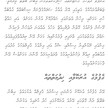
ޢަރަފާތް ދުވަހުގެ މަންޒަރުތައް ސިފަކުރައްވަމުން އިބްނު ބަޠޫޠާ ވިދާޅުވީ،
ޖަބަލުއްރަޙްމާގެ މަތީގައި އޭރު އުއްމު ސަލަމާގެފާނަށް ނިސްބަތްވާ ގުއްބެއް
ހުރި ކަމަށާއި، މީހުން އެތަނުގައި ނަމާދުކޮށް އުޅުނު ކަމަށެވެ. އަދި ޙައްޖު
މޫސުން ފެށުމުގެ ގޮތުން ޛުލްޙިއްޖާ މަހުގެ އެއްވަނަ ދުވަހުން ފެށިގެން
ނަމާދު ވަގުތުތަކުގައި ތާޅަފިލި ފުމެމުންދިޔަ ކަމަށް އޭނާ ލިޔުއްވާފައިވެއެވެ.
މިނާގައި ރޭކުރާއިރު މިޞްރާއި، ޝާމް އަދި އިރާގުގެ ގާފިލާތަކުގެ މެދުގައި
އުުއްބައްތި ދިއްލާ ފަޚުރުވެރިވުމުގެ ވާދަވެރިކަމެއް އޮންނަ ކަމަށްވެސް އޭނާ
ފާހަގަކުރެއްވިއެވެ.
ގެފުޅުގެ އުރަކޮޅާއި ޚިދުމަތްތައް
އޭރު ގެފުޅުގެ އުރަކޮޅު ގެންނަނީ މިޞްރުގެ ގާފިލާއާ އެކުގައެވެ. އިބްނު
ބަޠޫޠާ ދުށް ގޮތުގައި އޭރުގެ އުރަކޮޅުގައި ހުދު ކުލައިގެ އަކުރުން