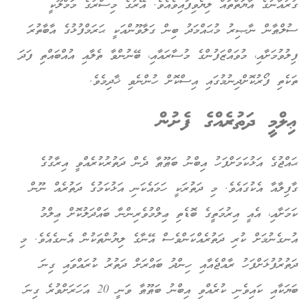
ގުރުއާނުގެ އާޔަތްތައް ލިޔެވިފައިވެއެވެ. އޭރުގެ މިސްރުގެ މަމްލޫކީ
ސުލްޠާން ނާޞިރު މުޙައްމަދު ބިން ގަލާވޫންއަކީ ޙަރަމްފުޅުގެ އާބާތުރަ
ފިލުވުމަށާއި، މުވައްޒަފުންގެ މުސާރައާއި، ބޭނުންވާ ތެލާއި އުއްބައްތި ފަދަ
ތަކެތި ފޯރުކޮށްދިނުމުގައި އިސްކޮށް ހުންނެވި ޚާދިމެވެ.
ޢިލްމީ ދަތުރެއްގެ ފެށުން
ޙައްޖުގެ އަޅުކަމަށްފަހު އިބްނު ބަޠޫޠާ ދެން ދަތުރުކުރެއްވީ އިރާގުގެ
ގާފިލާއާ އެކުގައެވެ. މި ދަތުރަކީ ހަމައެކަނި އަޅުކަމުގެ ދަތުރެއް ނޫން
ކަމަށާއި، އެއީ އިރުމަތީގެ ބޮޑެތި ޢިލްމުވެރިންނާ ބައްދަލުކޮށް ޢިލްމު
އުނގެނުމަށް ކުރި ދަތުރެއްކަންވެސް އޭނާގެ ލިޔުންތަކުން އެނގެއެވެ. މި
ދަތުރުފުޅަށްފަހު ރާއްޖެއާއި ހިންދު ބައްރަށް ދަތުރު ކުރައްވައި ގިނަ
ބަޔަކާއި ކައިވެނި ކުރެއްވި އިބްނު ބަޠޫޠާ ވަނީ 20 އަހަރަށްވުރެ ގިނަ