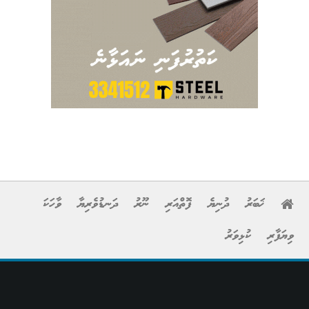
ޚަބަރު
ދުނިޔެ
ފޮތްއަރި
ނޫރު
ދަނޑުވެރިޔާ
ވާހަކަ
ވިޔަފާރި
ކުޅިވަރު