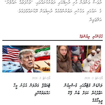
ދުވަސް ވަންދެން މުޅި ދުނިޔޭގައި ދަތުރުކުރައްވައި، "ތުޙްފަތުއް ނައްޡާރު"
ގެ ނަމުގައި އަގުހުރި ދަތުރުނާމާއެއް ދުނިޔެއަށް ދޫކުރައްވާފައެވެ.
އަލްޖަޒީރާ
ގުޅުންހުރި ލިޔުންތައް
އޯގަސްޓް 5, 2026
އޯގަސްޓް 5, 2026
ލަންޑަން މެޓްރޯގައި މުސްލިމުން
ޓްރަމްޕް މަރާލަން އުޅުނު މީހާ
ނަމާދުކުރާ ކަމަށް ބުނާ ފޭކް
ހައްޔަރުކޮށްފި
ވީޑިއޯއެއް