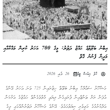
އިބްނު ބަޠޫޠާގެ ޙައްޖު ދަތުރު: މީގެ 700 އަހަރު ކުރިން މައްކާއާއި
މަދީނާ ފެނުނު ގޮތް
ކާފު ނިއުސް ޓީމް
26 މެއި 2026
މަޝްހޫރު ސައްޔާހް އިބްނު ބަޠޫޠާ ހިޖުރައިން 725 ވަނަ އަހަރު އޭނާގެ
އުފަން ރަށް ޠަންޖާއިން ފުރައިގެން ދިޔައީ މާތްވެގެންވާ ޙައްޖުގެ އަޅުކަން
އަދާކުރުމުގެ މަތިވެރި ނިޔަތުގައެވެ. އޭނާގެ މަޝްހޫރު ދަތުރުނާމާގައި މީގެ