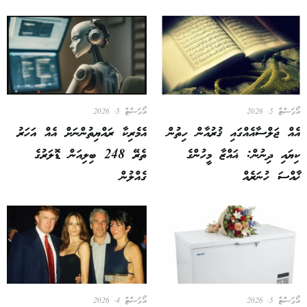
އޯގަސްޓް 5, 2026
އޯގަސްޓް 5, 2026
އެއް ޖަލްސާއެއްގައި ޤުރުއާން ހިތުން
އެމެރިކާ ރައްޔިތުންނަށް އެއް އަހަރު
ކިޔައި ދިނުން: ޣައްޒާ މީހުންގެ
ތެރޭ 248 ބިލިއަން ޑޮލަރުގެ
ޚާއްސަ ހުނަރެއް
ގެއްލުން
އޯގަސްޓް 5, 2026
އޯގަސްޓް 4, 2026