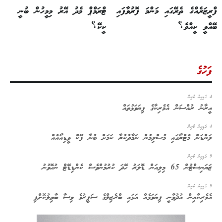
ފްރީޒަރެއްގެ ތެރޭގައި މަންމަ ފޮރުވާފައި
ޓްރަމްޕް މެދު އޭރު މިމީހުން ބުނީ
ބޭއްވީ ކީއްވެ؟
ކީކޭ؟
ފަހުގެ
4 ގަޑިއިރު ކުރިން
އީރާނު ރުއްސަން އެމެރިކާގެ ފިޔަވަޅުތައް
4 ގަޑިއިރު ކުރިން
ލަންޑަން މެޓްރޯގައި މުސްލިމުން ނަމާދުކުރާ ކަމަށް ބުނާ ފޭކް ވީޑިއޯއެއް
9 ގަޑިއިރު ކުރިން
ޒަޔަނިސްޓުން 65 މިލިއަން ޑޮލަރު ހޭދަ ކުރުމުންވެސް ކެންޑިޑޭޓް ނުހޮވުނު
9 ގަޑިއިރު ކުރިން
އެމެރިކާއިން އުދުވާނީ ފިޔަވަޅެއް އަޅައި ބްރެޒިލްގެ ސަފީރުގެ ވިސާ ބާތިލުކޮށްފި