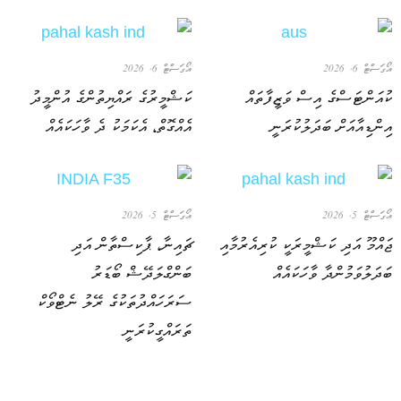
އޯގަސްޓް 6, 2026
އޯގަސްޓް 6, 2026
ކުއަންޓަސްގެ އިސް ވަޒީފާތައް
ކަޝްމީރުގެ ރައްޔިތުންގެ އުންމީދު
އިންޑިއާއަށް ބަދަލުކުރަނީ
އެއްގޮތް، އެކަމަކު ދެ ވާހަކައެއް
އޯގަސްޓް 5, 2026
އޯގަސްޓް 5, 2026
ޖައްމޫ އަދި ކަޝްމީރަކީ ކުރިއެރުމާއި
ޗައިނާ، ޕާކިސްތާން އަދި
ބަދަލުވަމުންދާ ވާހަކައެއް
ބަންގްލަދޭޝް ބޯޑަރު
ސަރަހައްދުތަކުގެ ރޭލު ނެޓްވޯކް
ތަރައްގީކުރަނީ