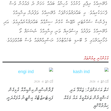
މެލޭޝިއާގެ ދިފާއީ ގުޅުމުގެ މުހިންމު ބައެއް ކަމަށް ދެ ޤައުމުން ވެސް
ފާހަގަކުރިއެވެ. މި ބައްދަލުވުމަށްފަހު މެލޭޝިއާގެ ވަފުދުން އިންޑިއާގެ
ޑިފެންސް ސެކްރެޓަރީ ރާޖޭޝް ކުމާރު ސިންގްއާ ބައްދަލުކުރެއްވިއެވެ. އަދި
މެލޭޝިއާގެ ވަފުދުގެ އިސްވެރިޔާ ވަނީ އިންޑިއާގެ ނެޝަނަލް ވޯ
މެމޯރިއަލްގައި މާ ބޮނޑި ބެހެއްޓުމުގެ ރަސްމިއްޔާތެއް ވެސް ބާއްވާފައެވެ.
ގުޅުންހުރި ލިޔުންތައް
އޯގަސްޓް 6, 2026
އޯގަސްޓް 6, 2026
ހަތް އަހަރަށްފަހު: ޖައްމޫ އަދި
ފްރާންސްއިން އިންޑިއާއާ ގުޅިގެން
ކަޝްމީރުން ތަރައްގީގެ އައު މަގެއް
ފައިޓަރޖެޓްގެ އިންޖީނު އުފައްދަނީ
ޚިޔާރުކޮށްފި