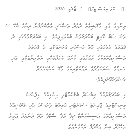
2 ޖުލައި 2026
ކާފު ނިއުސް ޓީމް
އިންޑިއާ އާއި މެލޭޝިއާއާ ދެމެދު އަސްކަރީ އެއްބާރުލުން ދިނުމާ ބެހޭ 12
ވަނަ ސަބް ކޮމިޓީ ބައްދަލުވުން ބާއްވައިފިއެވެ. މި ބައްދަލުވުމުގައި ދެ
ޤައުމުގެ ދެމެދުގައި އޮތް އަސްކަރީ ގުޅުންތަކާއި، ދެ ޤައުމުގެ
އަސްކަރިއްޔާތަކުގެ ދެމެދުގައި ކުރެވޭ ބަދަލުތަކާއި، ތަމްރީނުތަކާއި، އަދި
ކަނޑުގެ ސަރަހައްދުގެ ރައްކާތެރިކަމާ ގުޅޭ ކަންކަމާމެދު
މަޝްވަރާކޮށްފިއެވެ.
މި ބައްދަލުވުމުގެ ރިޔާސަތު ބެލެހެއްޓެވީ އިންޑިއާގެ ޑިފެންސް
މިނިސްޓްރީގެ ޖޮއިންޓް ސެކްރެޓަރީ އަމީތާބް ޕްރަސާދު އާއި މެލޭޝިއާގެ
އަސްކަރިއްޔާގެ އެސިސްޓެންޓް ޗީފް އޮފް ސްޓާފް މޭޖާ ޖެނެރަލް އާމިރު
މަހްމޫދު ބިން އަބްދުލް ރަހްމާންއެވެ.