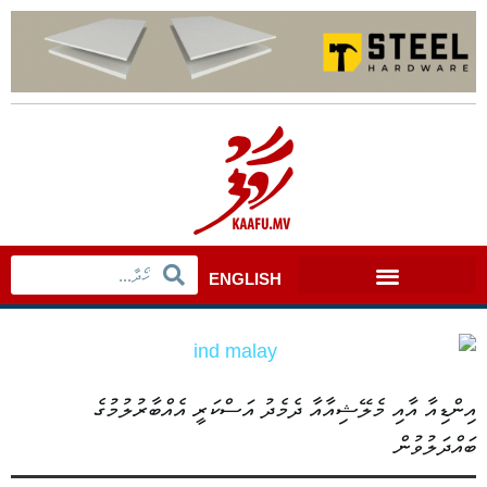
ENGLISH
އިންޑިއާ އާއި މެލޭޝިއާއާ ދެމެދު އަސްކަރީ އެއްބާރުލުމުގެ
ބައްދަލުވުން