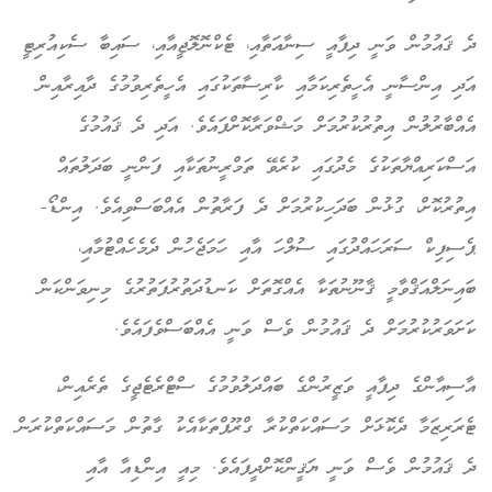
ދެ ޤައުމުން ވަނީ ދިފާއީ ސިނާއަތާއި، ޓެކްނޮލޮޖީއާއި، ސައިބާ ސެކިއުރިޓީ
އަދި އިންސާނީ އެހީތެރިކަމާއި ކާރިސާތަކުގައި އެހީތެރިވުމުގެ ދާއިރާއިން
އެއްބާރުލުން އިތުރުކުރުމަށް މަޝްވަރާކޮށްފައެވެ. އަދި ދެ ޤައުމުގެ
އަސްކަރިއްޔާތަކުގެ މެދުގައި ކުރެވޭ ތަމްރީނުތަކާއި ފަންނީ ބަދަލުތައް
އިތުރުކޮށް، ގުޅުން ބަދަހިކުރުމަށް ދެ ފަރާތުން އެއްބަސްވިއެވެ. އިންޑޯ-
ޕެސިފިކް ސަރަހައްދުގައި ސުލްހަ އާއި ހަމަޖެހުން ދެމެހެއްޓުމާއި،
ބައިނަލްއަޤްވާމީ ޤާނޫނުތަކާ އެއްގޮތަށް ކަނޑުދަތުރުފަތުރުގެ މިނިވަންކަން
ކަށަވަރުކުރުމަށް ދެ ޤައުމުން ވެސް ވަނީ އެއްބަސްވެފައެވެ.
އާސިއާންގެ ދިފާއީ ވަޒީރުންގެ ބައްދަލުވުމުގެ ސްޓްރެޓެޖީގެ ތެރެއިން،
ޓެރަރިޒަމާ ދެކޮޅަށް މަސައްކަތްކުރާ ގްރޫޕްތަކާއެކު ގާތުން މަސައްކަތްކުރަން
ދެ ޤައުމުން ވެސް ވަނީ ޔަޤީންކޮށްދީފައެވެ. މިއީ އިންޑިއާ އާއި