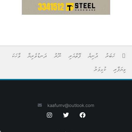
ޚަބަރު
ދުނިޔެ
ފޮތްއަރި
ނޫރު
ދަނޑުވެރިޔާ
ވާހަކަ
ވިޔަފާރި
ކުޅިވަރު
kaafumv@outlook.com