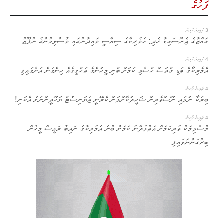
ފަހުގެ
3 ގަޑިއިރު ކުރިން
ޣައްޒާގެ ޖެނޮސައިޑާ ހެދި: އެމެރިކާގެ ސިޔާސީ މައިދާނުގައި މުސްލިމުންގެ ނުފޫޒު
4 ގަޑިއިރު ކުރިން
އެމެރިކާގެ ބަޑި ގުދަސް ހުސްވި ކަމަށް ބުނި މީހުންގެ ތަހުގީގެއް ހިންގަން އަންގައިފި
4 ގަޑިއިރު ކުރިން
ބިރަކާ ނުލައި ނޫސްވެރިން ޝަހީދުކޮށްލަން ކެރޭނީ ޒަޔަނިސްޓު ޔަހޫދީންނަށް އެކަނި!
4 ގަޑިއިރު ކުރިން
މުސްލިމަކު ވެރިކަމަށް އަތުވެދާނެ ކަމަށް ބުނެ އެމެރިކާގެ ނައިބު ރައީސް މީހުން
ބިރުގަންނަވައިފި