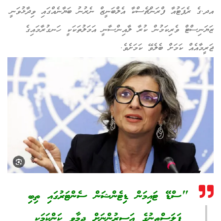
އދ.ގެ ރެޕަޓުއާ ފްރަންޗެސްކާ އެލްބަނީޒް ނެރުނު ބަޔާނެއްގައި ވިދާޅުވަނީ
ޒަޔަނިސްޓް ވެރިކަމުން ކުރާ ލާއިންސާނީ އަމަލުތަކަކީ ހަނގުރާމައިގެ
ޖަރީމާއެއް ކަމަށް ބެލެވޭ ކަމަށެވެ.
"ސްޑޭ ޓައިމަން ޑިޓެންޝަން ސެންޓަރުގައި ތިބި
ފަލަސްތީނުގެ އަސީރުންނަށް ދިމާވި ކަންކަމަކީ