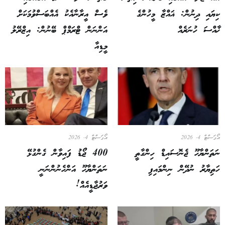
ކިޔައި ދިނުން: ޣައްޒާ މީހުންގެ
ވެސް އީރާނާއެކު އެއްބަސްވުމަކަށް
ޚާއްސަ ހުނަރެއް
އަންނަން ޓްރަމްޕް ބޭނުން: އިޒްރޭލު
މީޑިއާ
އޯގަސްޓް 4, 2026
އޯގަސްޓް 4, 2026
ނަތަންޔާހޫ ޖެނޮސައިޑް ހިންގާތީ
400 ޖޯޑު ފައިވާން ގެންގުޅޭ
ހަތިޔާރު ނުދޭން ނިންމައިފި
ނަތަންޔާހޫ އަންހެނުންނަނީ
ވަރުޖާޑީއެއް!