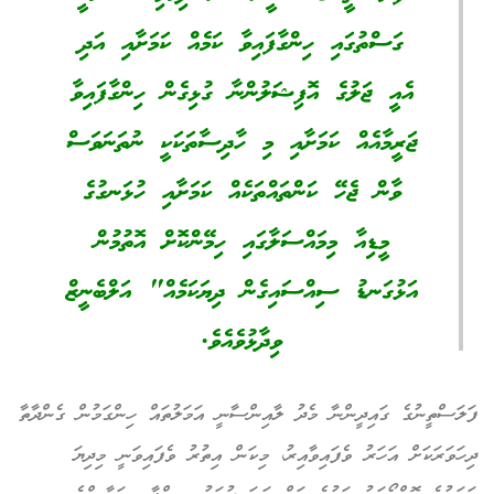
ގަސްތުގައި ހިންގާފައިވާ ކަމެއް ކަމަށާއި އަދި
އެއީ ޖަލުގެ އޮފިޝަލުންނާ ގުޅިގެން ހިންގާފައިވާ
ޖަރީމާއެއް ކަމަށާއި މި ހާދިސާތަކަކީ ނުތަނަވަސް
ވާން ޖެހޭ ކަންތައްތަކެއް ކަމަށާއި ހުޅަނގުގެ
މީޑިއާ މިމައްސަލާގައި ހިމޭންކޮށް އޮތުމުން
އަޅުގަނޑު ސިއްސައިގެން ދިޔަކަމެއް" އަލްބެނީޒް
ވިދާޅުވެއެވެ.
ފަލަސްތީނުގެ ގައިދީންނާ މެދު ލާއިންސާނީ އަމަލުތައް ހިންގަމުން ގެންދާތާ
ދިހަވަރަކަށް އަހަރު ވެފައިވާއިރު، މިކަން އިތުރު ވެފައިވަނީ މިދިޔަ