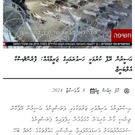
އަސީރުން ރޭޕް ކުރުމަކީ ހަނގުރަމައިގެ ޖަރީމާއެއް: ފްރެންޗެސްކާ
އެލްބަނީޒް
ކާފު ނިއުސް ޓީމް
8 އޯގަސްޓް 2024
އިސްރާއީލުގެ އަނިޔާވެރި ޖަލުތަކުގައި ފަލަސްތީނުގެ އަސީރުން ރޭޕްކޮށް،
ޖިންސީ ގޯނާ ކުރިކަން ހާމަވުމުން ހިފާފައިވާ ފަލަސްތީނުގެ
ސަރަޙައްދުތަކަށް ކަނޑައަޅާފައިވާ، އިންސާނީ ޙައްޤުތަކުގެ ހާލަތާ ބެހޭ