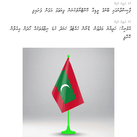
12 ގަޑިއިރު ކުރިން
ޕާކިސްތާނުގައި ބޭރުގެ މީޑިއާ ކޮންޓްރޯލުކުރަން ފިޔަވަޅު އަޅަަން ފަށައިފި
12 ގަޑިއިރު ކުރިން
އެމެރިކާ: ހަތިޔާރު މަދުވުން، ޑްރޯން ހުއްޓުވާ ޚަރަދު ކުޑަ ނިޒާމުތަކެއް ހޯދަން އިއުލާން
ކޮށްފި