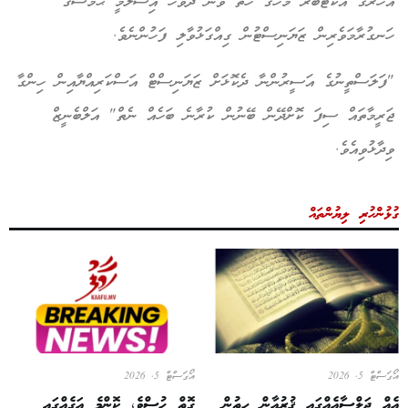
އަހަރުގެ އޮކްޓޯބަރު މަހުގެ ހަތް ވަނަ ދުވަހު އިސްލާމީ ޙަމާސްގެ
ހަނގުރާމަވެރިން ޒަޔަނިސްޓުން ގިއްގަޅުވާލި ފަހުންނެވެ.
"ފަލަސްތީނުގެ އަސީރުންނާ ދެކޮޅަށް ޒަޔަނިސްޓް އަސްކަރިއްޔާއިން ހިންގާ
ޖަރީމާތައް ސިފަ ކޮށްދޭން ބޭނުން ކުރާނެ ބަހެއް ނެތް" އަލްބެނީޒް
ވިދާޅުވިއެވެ.
ގުޅުންހުރި ލިޔުންތައް
އޯގަސްޓް 5, 2026
އޯގަސްޓް 5, 2026
އެއް ޖަލްސާއެއްގައި ޤުރުއާން ހިތުން
ގޮތް ހުސްވެ، ކޮންމެ އަގެއްގައި