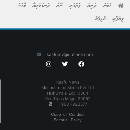
ޚަބަރު
ދުނިޔެ
ފޮތްއަރި
ނޫރު
ދަނޑުވެރިޔާ
ވާހަކަ
ވިޔަފާރި
ކުޅިވަރު
kaafumv@outlook.com
Kaafu News
Monochrome Media Pvt Ltd
Hulhumale' Lot 10304
Reethigas Magu, 20057
+960 7923577
Code of Conduct
Editorial Policy