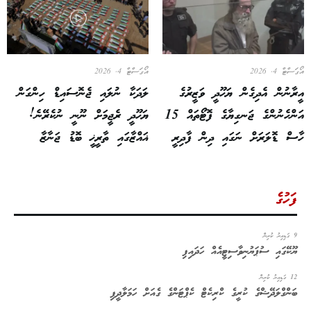
އޯގަސްޓް 4, 2026
އޯގަސްޓް 4, 2026
އީރާނުން އެދިގެން ޔަހޫދީ ވަޒީރުގެ
ލަދަކާ ނުލައި ޖެނޮސައިޑް ހިންގަން
އަންހެނުންގެ ޖަނގިޔާގެ ފޮޓޯތައް 15
ޔަހޫދީ ރެޖީމަށް ނޫނީ ނުކެރޭނެ!
ހާސް ޑޮލަރަށް ނަގައި ދިން ފާދިރީ
ޣައްޒާގައި ތާރީޚީ ބޮޑު ޖަނާޒާ
ފަހުގެ
9 ގަޑިއިރު ކުރިން
ޔޫކޭގައި ސުޕަޔުނިވާސިޓީއެއް ހަދައިފި
12 ގަޑިއިރު ކުރިން
ބަންގްލަދޭޝްގެ ކުރީގެ ކްރިކެޓް ކެޕްޓަންގެ ގެއަށް ހަމަލާދީފި