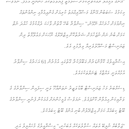
"އޭނާގެ އަމިއްލަ ރައްކާތެރިކަމަށް ސަލާމަތީ ފިޔަވަޅުތަކެއް ހުންނާނީ އަޅާފަ. ނަމަވެސް
މިކަމުގެ ސަބަބުން އޭނާގެ މަސްއޫލިއްޔަތު ކުރިއަށް ގެންދިއުމާއި ނިންމުންތައް
ނިންމުމަށް ހުރަހެއް ނޭޅޭނެ،" ސިންވާރާ ބެހޭ ގޮތުން ވާހަކަ ދެއްކުމުގެ ހުއްދަ ނެތް
ކަމަށް ބުނެ ނަން ނުޖެހުމަށް ޝަރުތުކޮށް އިޒްރޭލްގެ ނޫހަކަށް މަޢުލޫމާތު ދިން
ޒަޔަނިސްޓް މަސްއޫލުވެރިޔާ ވިދާޅުވި އެވެ.
އިސްރާއީލުގެ ކޮމާންޑަރުން ގަބޫލުކުރާ ގޮތުގައި އުމުރުން 61 އަހަރުގެ ސިންވާރު
އުޅުއްވަނީ ޣައްޒާގެ ޓަނަލްތަކުގައެވެ.
ޑިސެމްބަރު މަހު ޒަޔަނިސްޓް ބޮޑުވަޒީރު ނަތަންޔާހޫ ވަނީ ސިފައިން ސިންވާރުގެ ގެ
ވަށާލިކަން އިއުލާން ކޮށްފައެވެ. ނަމަވެސް އެމީހުންނަށް ގެއަކުން ފެނުނީ ސިންވާރުގެ
ބޫޓު ކިބައެއް ކަމަށް އިޒްރޭލުން ބުނި އެންމެ ބޫޓު ކިބައެކެވެ.
"ޖަވާބެއް ނުލިބޭ އެތައް ސުވާލުތަކެއް އެބަހުރި،" އިސްރާއީލުގެ މުޙައްލިލު އަދި