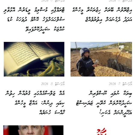
އޯގަސްޓް 7, 2026
އޯގަސްޓް 7, 2026
އިޒްރޭލުން ބޭރަށް ހިޖުރަކުރާ މީހުންގެ
ޓްރަމްޕާއި މުސްލިމު ލީޑަރުން އޮޅުވާލި
އަދަދު ދެގުނައަށް އިތުރުވެއްޖެ
ސުލްހައަށްފަހު ކޮންމެ ދުވަހަކު ކުޑަ
ކުއްޖަކު ޝަހީދުކޮށްފައިވޭ
އޯގަސްޓް 7, 2026
އޯގަސްޓް 5, 2026
ބިރަކާ ނުލައި ނޫސްވެރިން
އެއް ޖަލްސާއެއްގައި ޤުރުއާން ހިތުން
ޝަހީދުކޮށްލަން ކެރޭނީ ޒަޔަނިސްޓު
ކިޔައި ދިނުން: ޣައްޒާ މީހުންގެ
ޔަހޫދީންނަށް އެކަނި!
ޚާއްސަ ހުނަރެއް