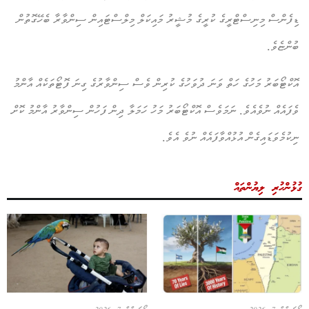
ޑިފެންސް މިނިސްޓްރީގެ ކުރީގެ މުޝީރު މައިކަލް މިލްސްޓައިން ސިންވާރާ ބެހޭގޮތުން
ބުންޏެވެ.
އޮކްޓޯބަރު މަހުގެ ހަތް ވަނަ ދުވަހުގެ ކުރިން ވެސް ސިންވާރުގެ ގިނަ ފޮޓޯތަކެއް އާންމު
ވެފައެއް ނުވެއެވެ. ނަމަވެސް އޮކްޓޯބަރު މަހު ހަމަލާ ދިން ފަހުން ސިންވާރު އާންމު ކޮށް
ނިކުމެވަޑައިގެން އުޅުއްވާފައެއް ނުވެ އެވެ.
ގުޅުންހުރި ލިޔުންތައް