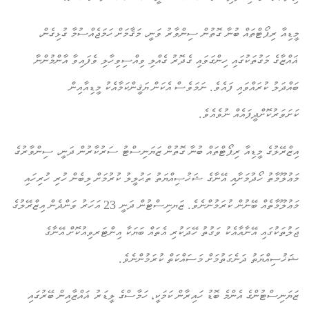
މީޑިއާ ރިޕޯޓްތައް ބުނާ ގޮތުން ސިންވާރު ވަނީ، މަޤާމަށް ހަމަޖެއްސުމާ ގުޅިގެން،
ޣައްޒާގެ މަގުތަކުގައި ހިންގަވައި ގެދޮރު ގެއްލި ވިއްސިވިހާލި ވެފައިވާ އާންމުންނާ
ބައްދަލު ކުރައްވައި ފައެވެ. ނަމަވެސް އެކަން ޔަޤީންކަމާއެކު މީޑިއާއިން
ކަށަވަރުކޮށްދީފައެއް ނުވެއެވެ.
އިޒްރޭލުގެ މީޑިއާ ރިޕޯޓްތައް ބުނާ ގޮތުން ޒަޔަނިސްޓު ސަރުކާރުން ދަނީ، ސިންވާރުގެ
މަޢުލޫމާތު ހޯދުމަށާއި އޭނާގެ ޝަޚުޞިއްޔަތު ތަޙުލީލު ކުރުމަށް ލިބެން ހުރި ހުރިހައި
މަޢުލޫމާތެއް ބޭނުން ކުރަމުންނެވެ. ޒަޔނިސްޓުން ދަނީ 23 އަހަރު ވަންދެން އިޒްރޭލުގެ
ޖަލުތަކުގައި އޭނާއާއެކު ވަގުތު ހޭދަކުރި އެތައް ބަޔަކާ އިންޓަރވިއުކޮށް އޭނާގެ
ޝަޚުސިއްޔަތު ދަނެގަތުމަށް މަސައްކަތް ކުރަމުންނެވެ.
ޒަޔަނިސްޓުންގެ އެންމެ ބޮޑު ހައިރާން ކަމަކީ، ހަމާސްގެ ލީޑަރު ޣައްޒާއިން ބޭރުގައި