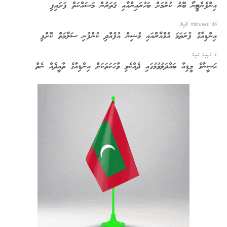
އިންފެންޓީނޯ ބޭރު ކުރުމަށް ބަހުރައިންއާއި ޤަތަރުން މަސައްކަތް ފަށައިފި
56 minutes ކުރިން
އިންޑިއާގެ ފުރަތަމަ އެމްއާރްއައި މެޝިން އުފެއްދި ކުންފުނި ސަލާމަތް ކޮށްފި
1 ގަޑިއިރު ކުރިން
ޙަސީނާގެ މީޑިއާ ބައްދަލުވުމުގައި ދެއްކެވި ވާހަކަތަކަށް އިންޑިއާގެ ތާއީދެއް ނެތް