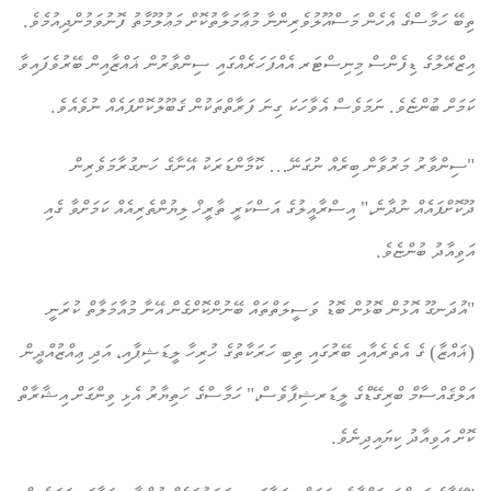
ތިބޭ ހަމާސްގެ އެހެން މަސްއޫލުވެރިންނާ މުޢާމަލާތުކޮށް މަޢުލޫމާތު ފޮނުވަމުންދިއުމެވެ.
އިޒްރޭލުގެ ޑިފެންސް މިނިސްޓަރ އެއްފަހަރެއްގައި ސިންވާރުން ޣައްޒާއިން ބޭރުވެފައިވާ
ކަމަށް ބުންޏެވެ. ނަމަވެސް އެވާހަކަ ގިނަ ފަރާތްތަކުން ޤަބޫލުކޮށްފައެއް ނުވެއެވެ.
"ސިންވާރު މަރުވާން ބިރެއް ނުގަނޭ… ކޮމާންޑަރަކު އޭނާގެ ހަނގުރާމަވެރިން
ދޫކޮށްފައެއް ނުދާނެ،" އިސްރާއީލުގެ އަސްކަރީ ތާރީޚް ލިޔުންތެރިއެއް ކަމަށްވާ ގެއި
އަވިއާދު ބުންޏެވެ.
"އުދަނގޫ އޮޅުން ބޮޅުން ބޮޑު ވަސީލަތްތައް ބޭނުންކޮށްގެން އޭނާ މުއާމަލާތް ކުރަނީ
(ޣައްޒާ) ގެ އެތެރެއާއި ބޭރުގައި ތިބި ހަރަކާތުގެ ހުރިހާ ލީޑަޝިޕާއި، އަދި ޢިއްޒުއްދީން
އަލްޤައްސާމް ބްރިގޭޑްގެ ލީޑަރޝިޕާވެސް،" ހަމާސްގެ ހަތިޔާރު އެޅި ވިންގަށް އިޝާރާތް
ކޮށް އަވިއާދު ކިޔައިދިނެވެ.