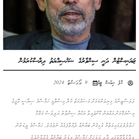
ޒަޔަނިސްޓުން ދަނީ ސިންވާރުގެ ޝަޚުޞިއްޔަތު ދިރާސާކުރަމުން
ކާފު ނިއުސް ޓީމް
9 އޯގަސްޓް 2024
ފަލަސްޠީނުގެ މިނިވަންކަމަށް މަސައްކަތް ކުރާ އިސްލާމީ ހަމާސްގެ ސިޔާސީ ގޮފީގެ
އިސްމަޤާމަށް އައްޔަން ކޮށްފައިވާ ޔަޙްޔާ ސިންވާރު އަދިވެސް މަޤާމާ
ހަވާލުވެވަޑައިގަތުމާ ގުޅިގެން ބަޔާނެއް ދެއްވާފައެއް ނުވެއެވެ. ޙަމާސްގެ ލީޑަރުން
ވިދާޅުވާގޮތުގައި ދާދި އަވަހަށް ހަމާސްގެ ލީޑަރު ބަޔާނެއް ދެއްވާނެއެވެ.