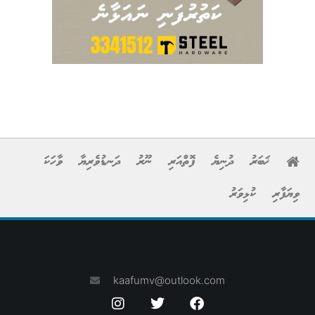
ޚަބަރު
ދުނިޔެ
ފޮތްއަރި
ނޫރު
ދަނޑުވެރިޔާ
ވާހަކަ
ވިޔަފާރި
ކުޅިވަރު
kaafumv@outlook.com