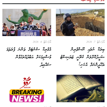
އޯގަސްޓް 7, 2026
އޯގަސްޓް 6, 2026
ބިރަކާ ނުލައި ނޫސްވެރިން
އެމެރިކާ ސެނެޓަށް ވަންނަ ފުރަތަމަ
ޝަހީދުކޮށްލަން ކެރޭނީ ޒަޔަނިސްޓު
މުސްލިމަކަށް އަބްދުއްރަޙުމާން
ޔަހޫދީންނަށް އެކަނި!
ސައްޔިދު