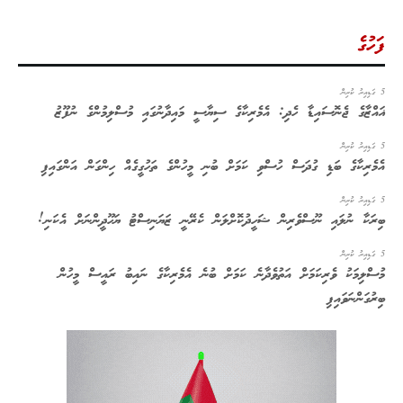
ފަހުގެ
5 ގަޑިއިރު ކުރިން
ޣައްޒާގެ ޖެނޮސައިޑާ ހެދި: އެމެރިކާގެ ސިޔާސީ މައިދާނުގައި މުސްލިމުންގެ ނުފޫޒު
5 ގަޑިއިރު ކުރިން
އެމެރިކާގެ ބަޑި ގުދަސް ހުސްވި ކަމަށް ބުނި މީހުންގެ ތަހުގީގެއް ހިންގަން އަންގައިފި
5 ގަޑިއިރު ކުރިން
ބިރަކާ ނުލައި ނޫސްވެރިން ޝަހީދުކޮށްލަން ކެރޭނީ ޒަޔަނިސްޓު ޔަހޫދީންނަށް އެކަނި!
5 ގަޑިއިރު ކުރިން
މުސްލިމަކު ވެރިކަމަށް އަތުވެދާނެ ކަމަށް ބުނެ އެމެރިކާގެ ނައިބު ރައީސް މީހުން
ބިރުގަންނަވައިފި