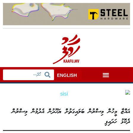
ENGLISH
ޣައްޒާ މީހުން މިސްރުން ބަލައިގަތުށް ޔަހޫދުން އެދުމުން މިސްރުން
ދެކޮޅު ހަދައިފި