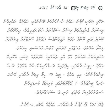
ކާފު ނިއުސް ޓީމް
12 އޯގަސްޓް 2024
ޔަހޫދީ ޒަޔަނިސްޓުން، ޣައްޒާ ހުސްކުރުމަށް ބޭނުންވާތީ، ޣައްޒާގެ ރައްޔިތުން
މިސްރަށް ގެންދިއުމަށް މިސްރު ސަރުކާރަށް ހުށަހަޅައިފިއެވެ. އިޒްރޭލުން
ބޭނުން ވަނީ ކޮންމެ އަގަކާ ލައިގެންވެސް ޣައްޒާގެ ކޮންޓްރޯލު އިޒްރޭލަށް
ލިބޭތޯ ބަލާށެވެ. ޣައްޒާއަކީ ޤުދުރަތީ ގޮތުން މުއްސަނދި ބިމެކެވެ.
ޔަހުދީންނަށް ބޭނުންވާ މޭވާ އާއި ތަރުކާރީގެ ބާވަތްތައް ލިބެނީ، ޔަހޫދީން
ޣައްޒާ ސިޓީން ދުރުގައި ހިފާފައިޥާ ދަނޑުވެރިކަން ކުރާ ޣައްޒާގެ ދަނޑު
ބިންތަކުންނެވެ. މިއީ ޣައްޒާ ސިޓީއާ 40 ކިލޯ މީޓަރު ދުރުގައި އޮންނަ
ދަނޑު ބިންތަކެވެ. 7 އޮކްޓޯބަރުގައި ކަށިނަރު ކަނޑައިގެން
ހަނގުރާމަވެރިން ވަދެފައި ވަނީ އެ ސަރަހައްދަށެވެ.
ޖެރޫސަލަމް ޕޯސްޓުން ބުނިގޮތުގައި ޣައްޒާގެ އާބާދީ މިސްރުން