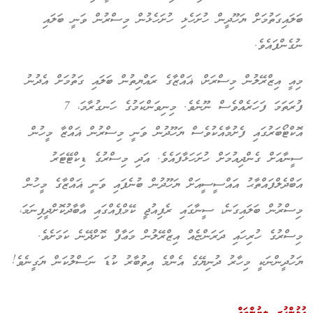
ބަލައިގަތުމަށް ޔަހޫދީން ހުށަހެޅި ހުށަހެޅުން މިސްރުން ވަނީ ބަލައި
ނުގެންފައެވެ.
މިއީ އިޒްރޭލުން މިސްރަށް، ޣައްޒާގެ ރައްޔިތުން ބަލައި ގަތުމަށް އެދުނު
ފުރަތަމަ ފަހަރެއްވެސް ނޫނެވެ. މިނިވަންކަމުގެ ހަނގުރާމަ، 7
އޮކްޓޯބަރުގައި ފެށުމާއެކުވެސް ޔަހޫދުން ވަނީ މިސްރުން ޣައްޒާ މީހުން
ސީނާއަށް ގެންދިއުމަށް ހުށަހަޅާފައެވެ. އަދި މިސްރުގެ ޑިކްޓޭޓަރު
އަބްދެލްފައްތާޙު އައްސީސީއަށް ޔަހޫދުން ބުނެފައި ވަނީ ޣައްޒާގެ މީހުން
މިސްރުން ބަލައިގަނެ، ސީނާގައި ރެފިއުޖީ ކޭމްޕެއްގައި އާބާދުކޮށްދީފިނަމަ،
މިސްރުގެ ހުރިހައި ދަރަންޏެއް އިޒްރޭލުން މަޢާފް ކޮށްދޭނެ ކަމަށެވެ.
ޔަހުދީންނަކީ މިހާރު ދުނިޔޭގެ އެންމެ އިތުބާރު ކުޑަ ނަސްލުކަން ޔަގީނެވެ!
ގުޅުންހުރި ލިޔުންތައް