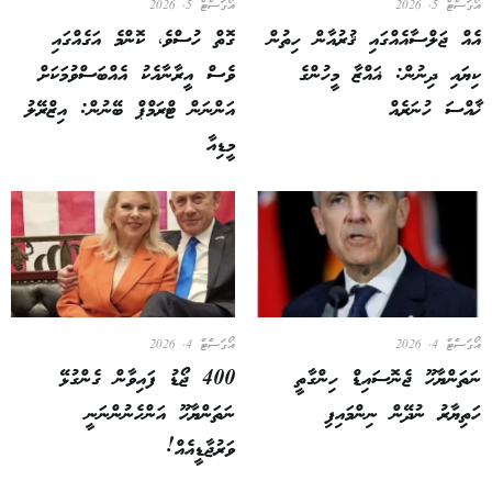
އޯގަސްޓް 5, 2026
އޯގަސްޓް 5, 2026
އެއް ޖަލްސާއެއްގައި ޤުރުއާން ހިތުން
ގޮތް ހުސްވެ، ކޮންމެ އަގެއްގައި
ކިޔައި ދިނުން: ޣައްޒާ މީހުންގެ
ވެސް އީރާނާއެކު އެއްބަސްވުމަކަށް
ޚާއްސަ ހުނަރެއް
އަންނަން ޓްރަމްޕް ބޭނުން: އިޒްރޭލު
މީޑިއާ
އޯގަސްޓް 4, 2026
އޯގަސްޓް 4, 2026
ނަތަންޔާހޫ ޖެނޮސައިޑް ހިންގާތީ
400 ޖޯޑު ފައިވާން ގެންގުޅޭ
ހަތިޔާރު ނުދޭން ނިންމައިފި
ނަތަންޔާހޫ އަންހެނުންނަނީ
ވަރުޖާޑީއެއް!