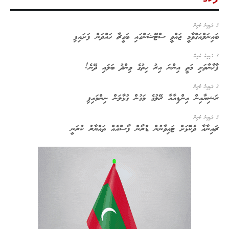
3 ގަޑިއިރު ކުރިން
ބައިނަލްއަގްވާމީ ޖައްވީ ސްޓޭޝަންގައި ބަގީޗާ ހައްދަން ފަށައިފި
3 ގަޑިއިރު ކުރިން
ފާޚާނާތަށި މަތީ އިންނަ އިރު ހިތުގެ ވިންދު ބަލައި ދޭނެ!
3 ގަޑިއިރު ކުރިން
ރަޝިޔާއިން އިންޑިއާއާ ރޭލުގެ މަގުން ގުޅާލަން ނިންމައިފި
3 ގަޑިއިރު ކުރިން
ޗައިނާއާ ދެކޮޅަށް ޓައިވާނުން ޑްރޯން ފޯސްއެއް ތައްޔާރު ކުރަނީ