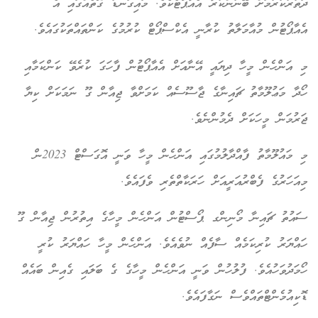
ދަތުރުކުރުމަށް ބޭނުންކުރާ އެއާޕޯޓެކެވެ. މައިގަނޑު ގޮތެއްގައި އެ
އެއާޕޯޓުން މުއާމަލާތު ކުރާނީ އެކްސްޕޯޓް ކުރުމުގެ ކަންތައްތަކުގައެވެ.
މި އަންހެން މީހާ ދިޔައީ އޭނާއަށް އެއާޕޯޓުން ފާހަގަ ކުރެވޭ ކަންކަމާއި
ހޯދާ މަޢުލޫމާތު ޗައިނާގެ ޖާސޫސެއް ކަމަށްވާ ޖިއާން ގޫ ނަމަކަށް ކިޔާ
ޖަރުމަން މީހަކަށް ދެމުންނެވެ.
މި މައުލޫމާތު ފާއްދާލުމުގައި އަންހެން މީހާ ވަނީ އޮގަސްޓް 2023ން
މިއަހަރުގެ ފެބްރުއަރީއަށް ހަރަކާތްތެރި ވެފައެވެ.
ސައުތު ޗައިނާ މޯނިންގ ޕޯސްޓުން އަންހެން މީހާގެ އިތުރުން ޖިއާން ގޫ
ހައްޔަރު ކުރިކަމެއް ސާފެއް ނުވެއެވެ. އަންހެން މީހާ ހައްޔަރު ކުރީ
ހޯމަދުވަހުއެވެ. ފުލުހުން ވަނީ އަންހެން މީހާގެ ގެ ބަލައި ގެއިން ބައެއް
ޑޮކިއުމެންޓްތައްވެސް ނަގާފައެވެ.