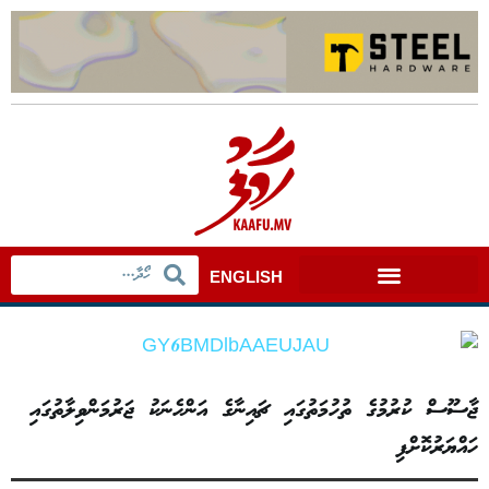
ENGLISH
ޖާސޫސް ކުރުމުގެ ތުހުމަތުގައި ޗައިނާގެ އަންހެނަކު ޖަރުމަންވިލާތުގައި
ހައްޔަރުކޮށްފި