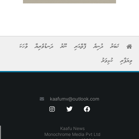
ޚަބަރު
ދުނިޔެ
ފޮތްއަރި
ނޫރު
ދަނޑުވެރިޔާ
ވާހަކަ
ވިޔަފާރި
ކުޅިވަރު
kaafumv@outlook.com
Kaafu News
Monochrome Media Pvt Ltd