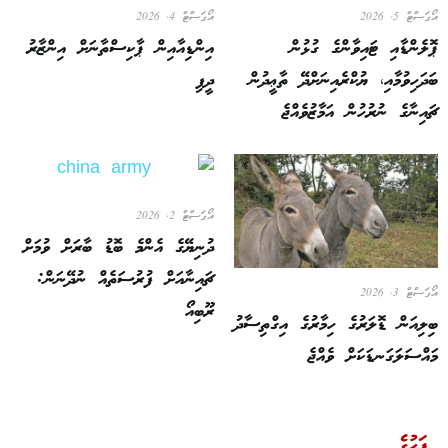
އޯގަސްޓް 5, 2026
އޯގަސްޓް 4, 2026
ޕޮލެންޑާއި ޓައިވާންގެ ގުޅުން
އިންޑިއާއިން ޕާކިސްތާނަށް އިންޒާރު
ބަދަހިވުމާއި، ޔުކްރެއިނަށްދޭ ތާޢީދުން
ދީފި
ޗައިނާގެ ނުރުހުން އަމާޒުވެއްޖެ
އޯގަސްޓް 2, 2026
ދުނިޔޭގެ އެންމެ ބޮޑު ބާރަށް ވުމަށް
ޗައިނާއަށް ފުރުސަތެއް ނުދޭނަން:
އޯގަސްޓް 3, 2026
ރޫބިއޯ
ބިލިއަން ޑޮލަރުގެ ހިމާރުގެ އިގްތިސާދު
މައްސަލަގަނޑަކަށް ވެއްޖެ
ފަހުގެ