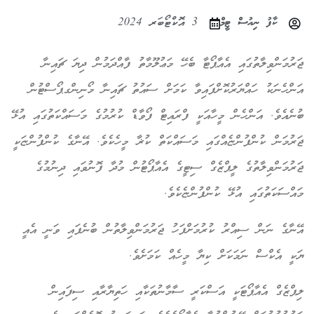
ކާފު ނިއުސް ޓީމް
3 އޮކްޓޯބަރ 2024
ޖަރުމަންވިލާތުގައި އެއާޕޯޓާ ބެހޭ މަޢުލޫމާތު ފާއްދަމުން ދިޔަ ޗައިނާ
އަންހެނަކު ހައްޔަރުކޮށްފައިވާ ކަމަށް ސައުތު ޗައިނާ މޯނިންގޕޯސްޓުން
ބުނެއެވެ. އަންހެން މީހާއަކީ ފްރައިޓް ފޯވާޑް ކުރުމުގެ މަސައްކަތުގައި އުޅޭ
ޖަރުމަން ކުންފުންޏެއްގައި މަސައްކަތް ކުޜާ މީހެކެވެ. އޭނާގެ ކުންފުންޏަކީ
ޖަރުމަންވިލާތުގެ ލީޕްޒެގް ސިޓީގެ އެއާޕޯޓުން މުދާ ފޮނުވައި ދިނުމުގެ
މައްސަކަތުގައި އުޅޭ ކުންފުންޏެކެވެ.
އޭނާގެ ނަން ސިއްރު ކުރުމަށްފަހު ޖަރުމަންވިލާތުން ބުނެފައި ވަނީ އެއީ
ޔަކީ އެކްސް ނަމަކަށް ކިޔާ މީހެއް ކަމަށެވެ.
ލިޕްޒެގް އެއާޕޯޓަކީ އަސްކަރީ ސާމާނުތަކާއި ހަތިޔާރާއި ސިފައިން