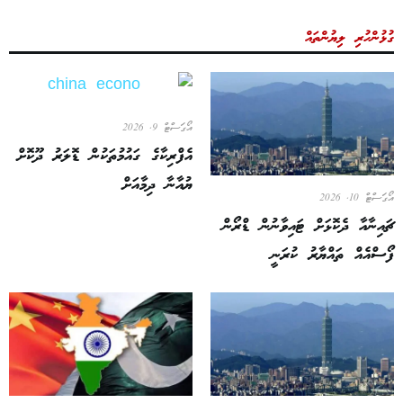
ގުޅުންހުރި ލިޔުންތައް
އޯގަސްޓް 9, 2026
އެފްރިކާގެ ގައުމުތަކުން ޑޮލަރު ދޫކޮށް
ޔުއާނާ ދިމާއަށް
އޯގަސްޓް 10, 2026
ޗައިނާއާ ދެކޮޅަށް ޓައިވާނުން ޑްރޯން
ފޯސްއެއް ތައްޔާރު ކުރަނީ