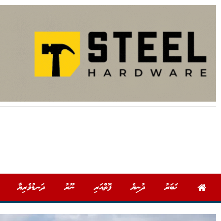
ޚަބަރު
ދުނިޔެ
ފޮތްއަރި
ނޫރު
ދަނޑުވެރިޔާ