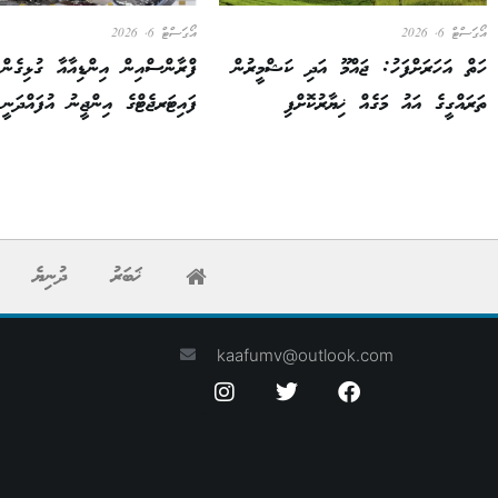
އޯގަސްޓް 6, 2026
އޯގަސްޓް 6, 2026
ހަތް އަހަރަށްފަހު: ޖައްމޫ އަދި ކަޝްމީރުން
ފްރާންސްއިން އިންޑިއާއާ ގުޅިގެން
ތަރައްގީގެ އައު މަގެއް ޚިޔާރުކޮށްފި
ފައިޓަރޖެޓްގެ އިންޖީނު އުފައްދަނީ
ޚަބަރު
ދުނިޔެ
kaafumv@outlook.com