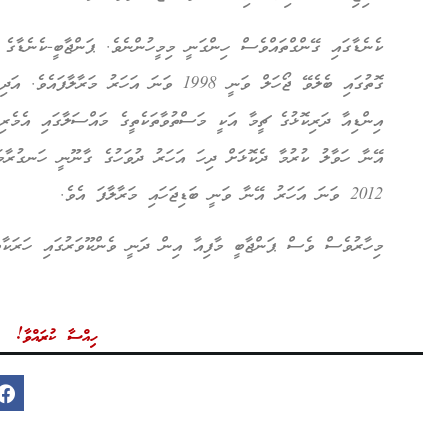
ކެނެޑާގައި ގޭންގްތައްވެސް ހިންގަނީ މިމީހުންނެވެ. ޕަންޖާބީ-ކެނެޑާގ
ގޮތުގައި ބެލެވޭ ޖޯހަލް ވަނީ 1998 ވަނަ އަހަރު 
އިންޑިއާ ދަރިކޮޅުގެ ޗީމާ އަކީ މަސްތުވާތަކެތީގެ މައްސަލާގައި އެމެރިކ
އޭނާ ހަވާލު ކުރުމާ ދެކޮޅަށް ދިހަ އަހަރު ދުވަހުގެ ގާނޫނީ ހަނގުރާމަ
2012 ވަނަ އަހަރު އޭނާ ވަނީ ބަޑިޖަހައި މަރާލާފަ އެވެ.
މިހާރުވެސް ވެސް ޕަންޖާބީ މާފިއާ އިން ދަނީ ވެންކޫވަރުގައި ހަރަކާތް
ހިއްސާ ކުރައްވާ!