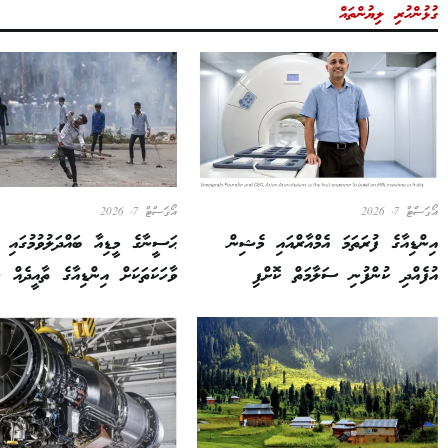
ގުޅުންހުރި ލިޔުންތައް
އޯގަސްޓް 7, 2026
އޯގަސްޓް 7, 2026
އިންޑިއާގެ ފުރަތަމަ އެމްއާރްއައި މެޝިން
ޙަސީނާގެ މީޑިއާ ބައްދަލުވުމުގައި ދ
އުފެއްދި ކުންފުނި ސަލާމަތް ކޮށްފި
ވާހަކަތަކަށް އިންޑިއާގެ ތާއީދެއް ނ