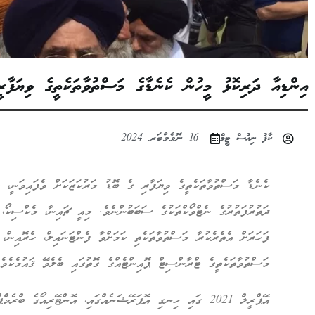
އިންޑިއާ ދަރިކޮޅު މީހުން ކެނެޑާގެ މަސްތުވާތަކެތީގެ ވިޔަފާރީ
ކާފު ނިއުސް ޓީމް
16 ނޮވެމްބަރ 2024
ކެނެޑާ މަސްތުވާތަކެތީގެ ވިޔަފާރި ގެ ބޮޑު މަރުކަޒަކަށް ވެފައިވަނީ،
ދަތުރުފަތުރުގެ ނެޓްވޯކްތަކުގެ ސަބަބުންނެވެ. މިއީ ޗައިނާ، މެކްސިކޯ، 
ފަހަރަށް އެތެރެކުރާ މަސްތުވާތަކެތި ކަމަށްވާ ފެންޓަނައިލް، ހެރޮއިން،
މަސްތުވާތަކެތީގެ ޓްރާންސިޓް ޕޮއިންޓެއްގެ ގޮތުގައި ބެލެވޭ ޤައުމެކެވެ.
އޭޕްރީލް 2021 ގައި ހިނގި އޮޕަރޭޝަނެއްގައި، އޮންޓޭރިއޯގެ ބް