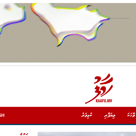
ވާހަކަ
ވިޔަފާރި
ކުޅިވަރު
SH