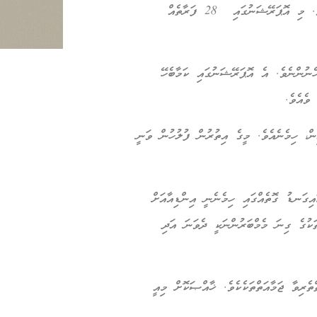
ގެންދިޔަ އިންޑޯ-ކެނެޑީއަން ޓްރެފިކިން ނެޓްވޯކެއް ރޫޅާލައިފައިވެ އެވެ. މި އޮޕަރޭޝަނުގައި 28 ފަރާތެއް
ެނުންނެވެ. އެ އޮޕަރޭޝަނުގައި ކަމާބެހޭ
ކެއިން، 8 ކިލޯ ކެޓަމިން، 3 ކިލޯ ހެރޮއިން، ހިމެނެއެވެ. މީގެ އިތުރުން ފުލުހުން ވަނީ
އިގަނޑު ގޮތެއްގައި ހިމެނެނީ އިންޑިއާއަށް
ަކުގެ ގިނަ މެމްބަރުންނަކީ ދެވަނަ އަދި
 ހަރަކާތްތެރިވާ ޖަމާއަތްތަކެކެވެ. ޚާއްޞަކޮށް މިއީ