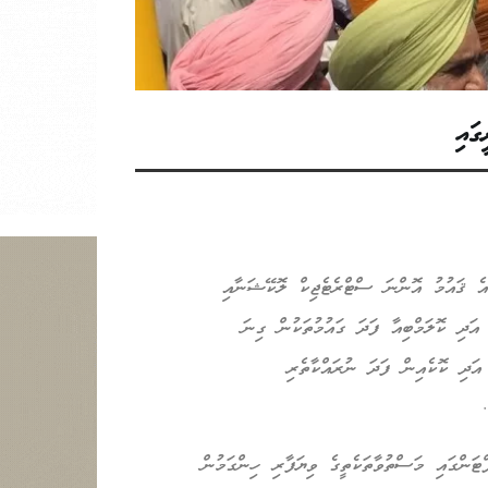
ގައި
 އެ ޤައުމު އޮންނަ ސްޓްރެޓެޖިކް ލޮކޭޝަނާއި
އަދި ކޮލަމްބިއާ ފަދަ ގައުމުތަކުން ގިނަ
 އަދި ކޮކެއިން ފަދަ ނުރައްކާތެރި
ރެމްޕްޓަންގައި މަސްތުވާތަކެތީގެ ވިޔަފާރި ހިންގަމުން