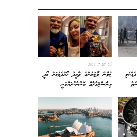
އޯގަސްޓް 7, 2026
ެއްކެވި
ޒުވާން ވޯޓަރުންގެ ތާއީދު ހޯއްދެވުމަށް މޯދީ
ެތް
އިންސްޓަގްރާމް ބޭނުންކުރައްވަނީ