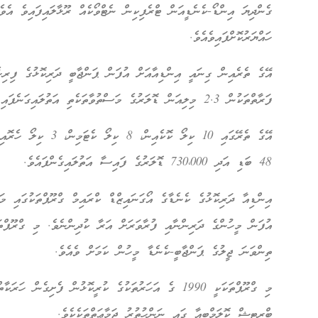
ހައްޔަރުކޮށްފައިވެއެވެ.
އޭގެ ތެރެއިން ގިނައީ އިންޑިއާއަށް އުފަން ޕަންޖާބީ ދަރިކޮޅުގެ ފިރިހ
ފަރާތްތަކުން 2.3 މިލިއަން ޑޮލަރުގެ މަސްތުވާތަކެތި އަތުލައިގަނެފައި ވެއެވެ.
އޭގެ ތެރޭގައި 10 ކިލޯ ކޮ
48 ބަޑި އަދި 730،000 ޑޮލަރުގެ ފައިސާ އަތުލައިގެންފައެވެ.
އިންޑިއާ ދަރިކޮޅުގެ ކެނެޑާގެ އޯގަނައިޒްޑް ކްރައިމް ގްރޫޕްތަކުގައި މަ
އުފަން މީހުންގެ ދަރިންނާއި ފުރާވަރަށް އަރާ ކުދިންނެވެ. މި ގްރޫޕްތ
ތިންވަނަ ޖީލުގެ ޕަންޖާބީ-ކެނެޑާ މީހުން ކަމަށް ވެއެވެ.
މި ގްރޫޕްތަކަކީ 1990 ގެ އަހަރުތަކުގެ ކުރީކޮޅުން ފެށިގެން
ބްރިޓިޝް ކޮލަމްބިއާ ގައި ނަންހުތުރު ޖަމާޢަތްތަކެކެވެ.