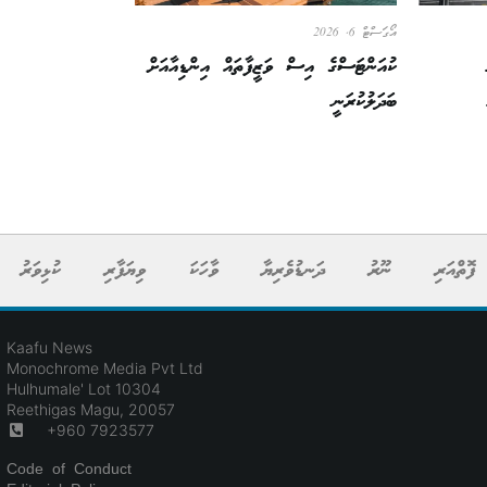
އޯގަސްޓް 6, 2026
ކުއަންޓަސްގެ އިސް ވަޒީފާތައް އިންޑިއާއަށް
ބަދަލުކުރަނީ
ފޮތްއަރި
ނޫރު
ދަނޑުވެރިޔާ
ވާހަކަ
ވިޔަފާރި
ކުޅިވަރު
Kaafu News
Monochrome Media Pvt Ltd
Hulhumale' Lot 10304
Reethigas Magu, 20057
+960 7923577
Code of Conduct