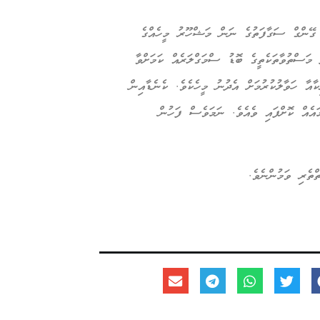
ެ ގޭންގް ސަގާފަތުގެ ނަން މަޝްހޫރު މީހެއްގެ
މަރާލާފައެވެ. އަދި މަސްތުވާތަކެތީގެ ބޮޑު ސްމަގްލަރެއް ކަމަށްވާ
ާއާ ހަވާލުކުރުމަށް އެދުނު މީހެކެވެ. ކެނެޑާއިން
އެއް ކޮށްފައި ވެއެވެ. ނަމަވެސް ފަހުން
ތެރި ވަމުންނެވެ.