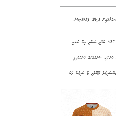
ގުރާމައިން ދުނިޔޭގެ ފަތުރުވެރިކަން
ަނީ
 ހަރުކަށި ޝަރުތުތަކެއް ހުށަހަޅައިފި
ނޮސައިޑަށް ދޫކޮށްލި ޖޯ ބައިޑެން މަރު