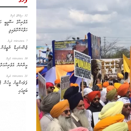
ފަހުގެ
32 ސިކުންތު ކުރިން
އެމެރިކާގެ ސޮލީބީ ހަނ
ހަލާކުކޮށްލައިފި
7 minutes ކުރިން
ޖެނޮސައިޑް ރެޖީމުން 627 ޔަހޫދީ ބަސްތީ ބިނާ ކުރ
10 minutes ކުރިން
އީރާނުން އެމެރިކާއަށް
21 minutes ކުރިން
ފަލަސްޠީނު މީހުން ޖެ
ބަލީގައި