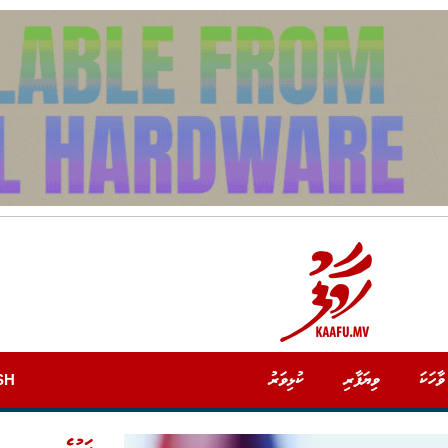
ވާހަކަ
ވިޔަފާރި
ކުޅިވަރު
SH