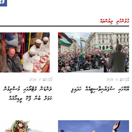
ގުޅުންހުރި ލިޔުންތައް
އޯގަސްޓް 6, 2026
އޯގަސްޓް 5, 2026
ޔޫކޭގައި ސުޕަޔުނިވާސިޓީއެއް ހަދައިފި
ލަންޑަން މެޓްރޯގައި މުސްލިމުން ނަ
ކަމަށް ބުނާ ފޭކް ވީޑިއޯއެއް