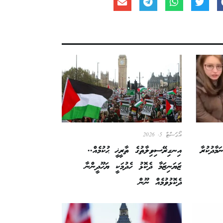
އޯގަސްޓް 5, 2026
މާދުކުރާ
އިނގިރޭސިވިލާތުގެ ތާރީޚީ ޙުކުމެއް..
ޒަޔަނިޒަމާ ދެކޮޅު ހެދުމަކީ ޔަހޫދީންނާ
ދެކޮޅުވުމެއް ނޫން