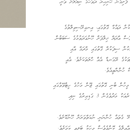
ފެށިގެން ހޮނިހިރު ދުވަހުގެ ނިޔަލަށް ވަނީ
ުން ދައްކާ ގޮތުގައި، އިނގިރޭސިވިލާތުގެ
ެސް އާދަޔާ ޚިލާފަށް ހޫނުގަދަވުމުގެ ސަބަބުން
ކުން ސިފަކުރާ ގޮތުގައި މާދަމާ އާއި
ަކުގެ ރޭގަނޑާ އެއް ހާލަތަކަށެވެ. އެއީ
ޭގައި ބައިވެރިވި 3 މީހުންގެ ތެރެއިން 2 މީހުން ބުނި ގޮތުގައި ޖޫން މަހުގެ ހީޓްވޭވްގައި
އެމީހުންނަށް ނިދަން އުނދަގޫވިއެވެ. އަދި ބައެއް މީހުންނަށް ރެއަކު މަދުވެގެން 3 ގަޑިއިރުގެ ނިދި
އިލާގެ ކޮންމެވެސް މީހަކު ބަލިވި ކަމަށެވެ.