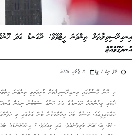
އިނގިރޭސިވިލާތަށް ތިންވަނަ ހީޓްވޭވް: ރޭގަނޑު ގަދަ ހޫނު
އުނދަގޫވެއްޖެ
ކާފު ނިއުސް ޓީމް
8 ޖުލައި 2026
މި ހޫނު މޫސުމުގައި އިނގިރޭސިވިލާތަށް ކުރިމަތިވި ތިންވަނަ ހީޓްވޭވް 
ދެބައި މީހުންނަށް ރޭގަނޑުގެ ގަދަ ހޫނުގެ ސަބަބުން ނިދަން އުނދަގޫ