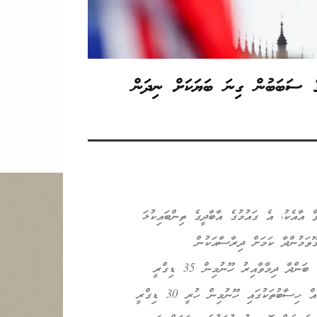
ގެ ސަބަބުން ގިނަ ބަޔަކަށް ނިދަން
އާއެކު، އެ ގައުމުގެ އާބާދީގެ ތިންބައިކުޅަ
ވަމުންދާ ކަމަށް ދިރާސާއަކުން
ދައްކައިފިއެވެ. މޫސުމާ ބެހޭ އިދާރާތަކުން ބުނާ ގޮތުގައި މި ހަފްތާގެ ބަންދާ ދިމާވާއިރު ހޫނުމިން 35 ޑިގްރީ
ސެލްސިއަސްއަށް މަތިވާނެއެވެ. އަދި މިއަދުވެސް އިންގްލެންޑްގެ ބައެއް ހިސާބުތަކުގައި ހޫނުމިން ހުރީ 30 ޑިގްރީ