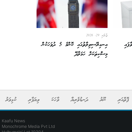
ޖުލައި 29, 2026
ފައި
އިނގިރޭސިވިލާތުގައި ކޮންމެ 5 ދުވަހަކުން
މިސްކިތަކަށް ހަމަލާދޭ
ފޮތްއަރި
ނޫރު
ދަނޑުވެރިޔާ
ވާހަކަ
ވިޔަފާރި
ކުޅިވަރު
Kaafu News
Monochrome Media Pvt Ltd
Hulhumale' Lot 10304