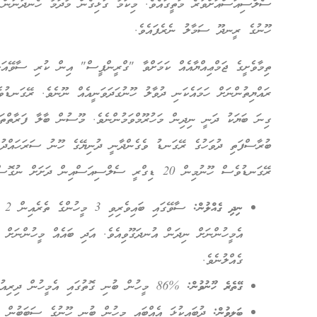
ސެލްސިއަސްއަށްވުރެ މަތީގައެވެ. މިކަމާ ގުޅިގެން މާދަމާ ހެނދުނުން 
ހޫނުގެ ރީނދޫ ސަމާލު ނެރެފައެވެ.
ތިމާވެށީގެ ޖަމްޢިއްޔާއެއް ކަމަށްވާ "ގްރީންޕީސް" އިން ކުރި ސާވޭއަކ
ރައްޔިތުންނަށް ހަމައެކަނި ދުވާލު ހޫނުގަދަވަނީއެއް ނޫނެވެ. ރޭގަނޑުވ
ގިނަ ބަޔަކު ދަނީ ނިދިން މަހުރޫމްވަމުންނެވެ. މޫސުން ބާލާ ފަރާތްތަ
ބުރާސްފަތި ދުވަހުގެ ރޭގަނޑު ވެގެންދާނީ ދުނިޔޭގެ ހޫނު ސަރަހައްދުތ
ރޭގަނޑުވެސް ހޫނުމިން 20 ޑިގްރީ ސެލްސިއަސްއިން ދަށަށް ނުގޮސް ހުންނާތީއެވެ.
ނިދި ގެއްލުން:
ސާވ
ގެއްލުނެވެ.
ގޭތެރެ ހޫނުވުން:
%86 މީހުން ބުނި ގޮތުގައި އެމީހުން ދިރިއުޅޭ ގެތައް ހުންނަނީ ނުކަތާވަރަށް ހޫނުކޮށެވެ.
ބަލިވުން:
ދުބައިކުޅަ އެއްބައި މީހުން ބުނީ ހޫނުގެ ސަބަބުން އާ