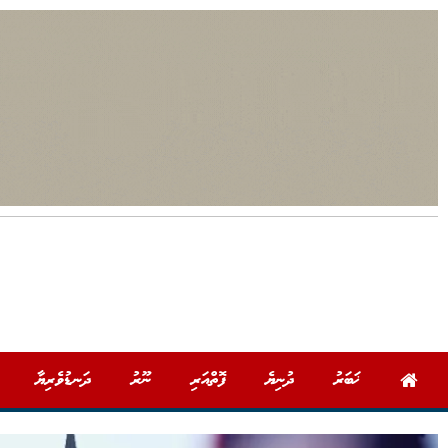
ޚަބަރު
ދުނިޔެ
ފޮތްއަރި
ނޫރު
ދަނޑުވެރިޔާ