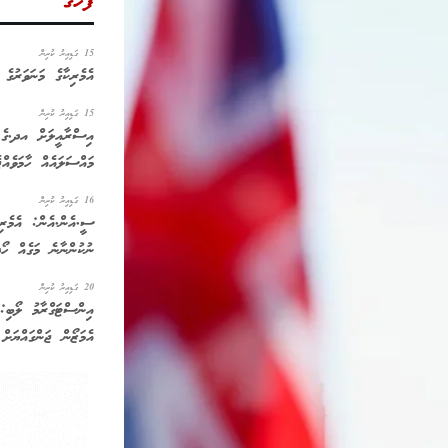
ފަހުގެ
15 ގަޑިއިރު ކުރިން
އެމެރިކާގެ މަނަވަރުގެ 
15 ގަޑިއިރު ކުރިން
އިސްރާއީލަށް އދ.ގެ ސ
މައްސަލައެއް ހާމަވެއްޖ
16 ގަޑިއިރު ކުރިން
ސީ.އެން.އެން: އެމެރި
ނުކުންނާނެ މަގެއް ހޯދ
20 ގަޑިއިރު ކުރިން
އިންސްޓަގްރާމު ލޯބި:
އެމަޒޯން ޖަންގައްޔަށް