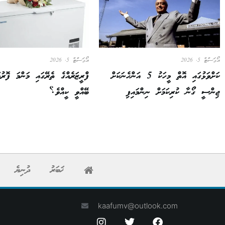
އޯގަސްޓް 5, 2026
އޯގަސްޓް 5, 2026
ކަށްވަޅުގައި އޮތް މީހަކު 5 އަންހެނަކަށް
ފްރީޒަރެއްގެ ތެރޭގައި މަންމަ ފޮރުވާ
ޖިންސީ ގޯނާ ކުރިކަމަށް ނިންމައިފި
ބޭއްވީ ކީއްވެ؟
ޚަބަރު
ދުނިޔެ
kaafumv@outlook.com