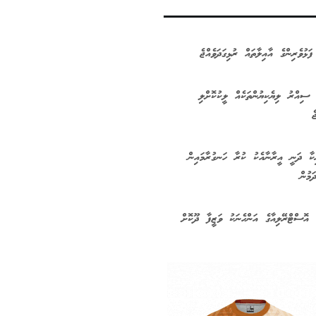
ފަޅުވެރިންގެ އާއިލާތައް ރުޅިގަދަވެއްޖެ
ިއްރު ލިޔެކިޔުންތަކެއް ލީކުކޮށްލި
ެ
ކާ ދަނީ އީރާނާއެކު ކުރާ ހަނގުރާމައިން
ަމުން
 އޮސްޓްރޭލިއާގެ އަންހެނަކު ވަޒީފާ ދޫކޮށް