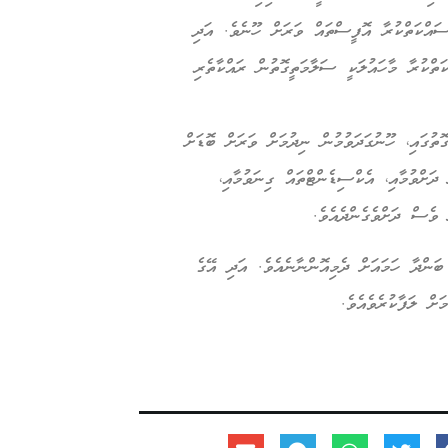
ސައްކަތްކުރާ އޮފީސްތައް ވަރަށް ހޫނެވެ. އަދި
ގައި މަސައްކަތްކުރާ މާހައުލަކީ ސަލާމަތީގޮތުން ރައްކާތެރި
ގައި، ހޫނުގަދަވުމުން ނިދުމަށް ވަރަށް ބޮޑަށް
ަށްވުމާއި، އެކްސިޑެންޓްތައް ގިނަވުމާއި،
ވެސް ދަށްވެގެންދެއެވެ.
ަންދާ ހަމައަށް ދެމިއޮންނާނެއެވެ. އަދި އޭގެ
ށް ލަފާކުރެވެއެވެ.