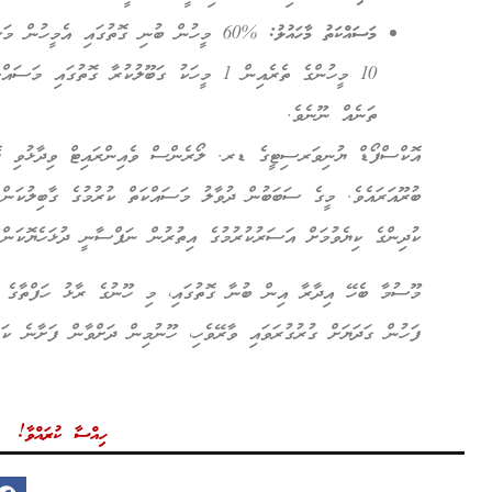
މަސައްކަތު މާހައުލު:
%60 މީހުން ބުނި ގޮތުގައި އެމީހުން މަ
10 މީހުންގެ ތެރެއިން 1 މީހަކު ގަބޫލުކުރާ ގޮތު
ތަނެއް ނޫނެވެ.
އޮކްސްފޯޑް ޔުނިވަރސިޓީގެ ޑރ. ލޯރެންސް ވެއިންރައިޓް ވިދާޅުވި ގޮތު
ބުރޫއަރައެވެ. މީގެ ސަބަބުން ދުވާލު މަސައްކަތް ކުރުމުގެ ގާބިލުކަން ދ
ކުދިންގެ ކިޔެވުމަށް އަސަރުކުރުމުގެ އިތުރުން ނަފްސާނީ ދުޅަހެޔޮކަން 
މޫސުމާ ބެހޭ އިދާރާ އިން ބުނާ ގޮތުގައި، މި ހޫނުގެ ރާޅު ހަފްތާގެ ބ
ފަހުން ގަދަޔަށް ގުރުގުރަވައި ވާރޭވެހި، ހޫނުމިން ދަށްވާން ފަށާނެ ކަމަ
ހިއްސާ ކުރައްވާ!