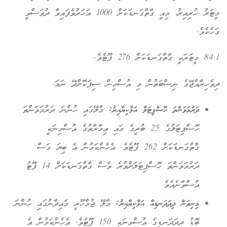
މީޓަރު ހުރިއިރު، މިއީ ގާތްގަނޑަކަށް 1000 އަހަރުވެފައިވާ ދުވަސްވީ
ހެކެވެ.
84
މީޓަރަކީ ގާތްގަނޑަކަށް
276
ފޫޓެވެ.
ވެހިރާއްޖޭގެ ނިސްބަތުން މި އުސްމިން ސިފަކޮށްދޭ ނަމަ:
ދަރުމަވަންތަ ހޮސްޕިޓަލާ އަޅާކިޔާއިރު:
މާލޭގައި ހުންނަ ދަރުމަވަންތަ
ހޮސްޕިޓަލުގެ
25
ބުރީގެ މައި އިމާރާތުގެ އުސްމިނަކީ
ގާތްގަނޑަކަށް
262
ފޫޓެވެ. އެހެންކަމުން އެ ބިޔަ ގަސް
ދަރުމަވަންތަ ހޮސްޕިޓަލަށްވުރެ ވެސް ގާތްގަނޑަކަށް
14
ފޫޓު
އުސްވާނެއެވެ.
މިނިވަން ދިދަދަނޑިއާ އަޅާކިޔާއިރު:
މާލޭ ޖުމްހޫރީ މައިދާނުގައި ހުންނަ
ބޮޑު ދިދަދަނޑީގެ އުސްމިނަކީ
150
ފޫޓެވެ. އެހެންކަމުން އެ