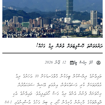
ުމަވަންތަ ހޮސްޕިޓަލަށް ވުރެން ދިގު ގަހެއް!
ކާފު ނިއުސް ޓީމް
12 ޖޫން 2026
ތައިވާނުގެ ދިރާސާކުރާ ޓީމަކުން ގާތްގަނޑަކަށް 10 އަހަރުގެ ދިގު
އްދަތަކަށް ކުރި މަސައްކަތުން، އިރުމަތީ އޭޝިޔާ ސަރަހައްދުން
ހާތަނަށް ފެނުނު އެންމެ ދިގު ގަސް ހޯދައިފިއެވެ. ތައިވާނުގެ އެކި
ދާއިރާތަކުގެ މާހިރުން ގުޅިގެން ހޯދި މި ބިޔަ ގަހުގެ އުސްމިނުގައި 84.1