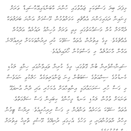
ފަދަ ބިޔަ ގަސްތަކަކީ ޖައްވުގައި ހުންނަ ކާބަންޑައިއޮކްސައިޑް ވަރަށް
ނައިން ދަމައިގަންނަ އެއްޗެތި ކަމަށްވުމުން، މޫސުމަށް އަންނަ ބަދަލުތަކާ
ކޮޅަށް ކުރާ މަސައްކަތުގައި މިއީ ވަރަށް މުހިންމު ދައުރެއް އަދާކުރާ
އްޗެކެވެ. މީގެ އިތުރުން، އެތައް ސަތޭކަ ކުދި ދިރުންތަކަކަށް ދިރިއުޅޭނެ
މާން މާހައުލެއް މި ގަސްތަކުން ހޯދައިދެއެވެ.
އިންސްވެރިން ބުނާ ގޮތުގައި، މީގެ ކުރިން ތައިވާނުގައި ހިންގި ލަކުޑި
ނޑުމުގެ ސިނާއަތުގެ ސަބަބުން ގިނަ ޖަންގަލިތަކެއް ހަލާކުވި ނަމަވެސް،
 ގަސް ހުރި ސަރަހައްދަކީ އިންތިހާއަށް އެކަހެރި އަދި ދާން އުނދަގޫ
ނަކަށް ވުމުން، ލަކުޑި ކަނޑާ މީހުންގެ ކިބައިން ގަސް ސަލާމަތްވެ،
ތައް ސަތޭކަ އަހަރެއް ވަންދެން މި ގަސް ދިރިހުރީއެވެ. ދިރާސާ ޓީމުން
ހާރު ރާވަމުންދަނީ މި ގަހުގެ އެހީގައި ދުނިޔޭގެ މޫސުމީ ތާރީޚު އިތުރަށް