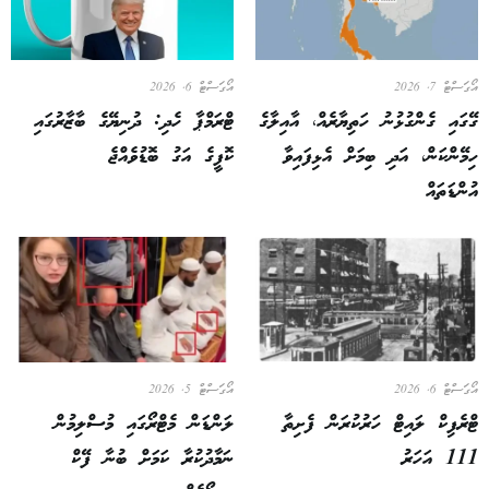
ް 7, 2026
އޯގަސްޓް 6, 2026
ައި ގެންގުޅުނު ހަތިޔާރެއް، އާއިލާގެ
ޓްރަމްޕާ ހެދި: ދުނިޔޭގެ ބާޒާރުގައި
ޭންކަން، އަދި ބިމަށް އެޅިފައިވާ
ކޮފީގެ އަގު ބޮޑުވެއްޖެ
ޑަތައް
ް 6, 2026
އޯގަސްޓް 5, 2026
ެފިކް ލައިޓް ހަރުކުރަން ފެށިތާ
ލަންޑަން މެޓްރޯގައި މުސްލިމުން
ަހަރު
ނަމާދުކުރާ ކަމަށް ބުނާ ފޭކް