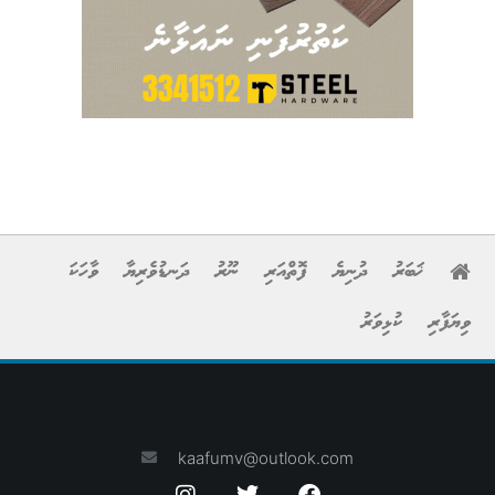
ޚަބަރު
ދުނިޔެ
ފޮތްއަރި
ނޫރު
ދަނޑުވެރިޔާ
ވާހަކަ
ިޔަފާރި
ކުޅިވަރު
kaafumv@outlook.com