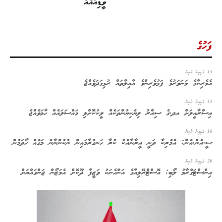
ވީޑިއޯއެއް
ަހުގެ
ރު ކުރިން
މެރިކާގެ މަނަވަރުގެ ފަޅުވެރިންގެ އާއިލާތައް ރުޅިގަދަވެއްޖެ
ރު ކުރިން
ސްރާއީލަށް އދ.ގެ ސިއްރު ލިޔެކިޔުންތަކެއް ލީކުކޮށްލި މައްސަލައެއް ހާމަވެއްޖެ
ރު ކުރިން
.އެން.އެން: އެމެރިކާ ދަނީ އީރާނާއެކު ކުރާ ހަނގުރާމައިން ނުކުންނާނެ މަގެއް ހޯދަމުން
ރު ކުރިން
ންސްޓަގްރާމު ލޯބި: އޮސްޓްރޭލިއާގެ އަންހެނަކު ވަޒީފާ ދޫކޮށް އެމަޒޯން ޖަންގައްޔަށް