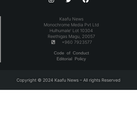
Kaafu News
Monochrome Media Pvt Ltd
Hulhumale' Lot 10304
Reethigas Magu, 20057
+960 7923577
Code of Conduct
Editorial Policy
Copyright © 2024 Kaafu News – All rights Reserved