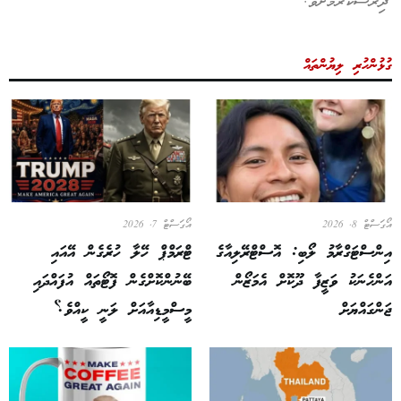
ރާސާކުރުމަށެވެ.
ންހުރި ލިޔުންތައް
ް 8, 2026
އޯގަސްޓް 7, 2026
ްސްޓަގްރާމު ލޯބި: އޮސްޓްރޭލިއާގެ
ޓްރަމްޕް ހޭލާ ހުރެގެން އޭއައި
ްހެނަކު ވަޒީފާ ދޫކޮށް އެމަޒޯން
ބޭނުންކޮށްގެން ފޮޓޯތައް އުފައްދައި
ގައްޔަށް
މީސްމީޑިއާއަށް ލަނީ ކީއްވެ؟