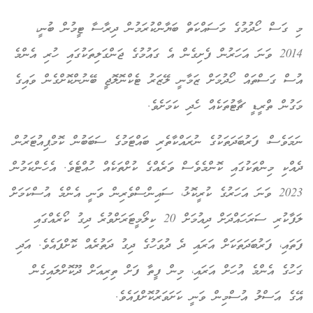
 ގަސް ހޯދުމުގެ މަސައްކަތް ބަޔާންކުރަމުން ދިރާސާ ޓީމުން ބުނީ،
2014 ވަނަ އަހަރުން ފެށިގެން އެ ގައުމުގެ ޖަންގަލިތަކުގައި ހުރި އެންމެ
ސް ގަސްތައް ހޯދުމަށް ޒަމާނީ ލޭޒަރު ޓެކްނޮލޮޖީ ބޭނުންކޮށްގެން ވައިގެ
ގުން ތްރީޑީ ޗާޓުތަކެއް ހެދި ކަމަށެވެ.
މަވެސް، ފަރުބަދަތަކުގެ ނުރައްކާތެރި ބައްޓަމުގެ ސަބަބުން ކޮމްޕިއުޓަރުން
އްކި މިންތަކުގައި ކޮންމެވެސް ވަރެއްގެ ކުށްތަކެއް ހުއްޓެވެ. އެހެންކަމުން
2023 ވަނަ އަހަރުގެ ކުރީކޮޅު، ސައިންސްވެރިން ވަނީ އެންމެ އުސްކަމަށް
ލަފާކުރި ސަރަހައްދަށް ދިއުމަށް 20 ކިލޯމީޓަރަށްވުރެ ދިގު ކޯރެއްގައި
ތައި، ފަރުބަދަތަކަށް އަރައި ދެ ދުވަހުގެ ދިގު ދަތުރެއް ކޮށްފައެވެ. އަދި
ހުގެ އެންމެ އުހަށް އަރައި، މިން ފީތާ ފަށް ތިރިއަށް ދޫކޮށްލައިގެން
ގެ އަސްލު އުސްމިން ވަނީ ކަށަވަރުކޮށްފައެވެ.